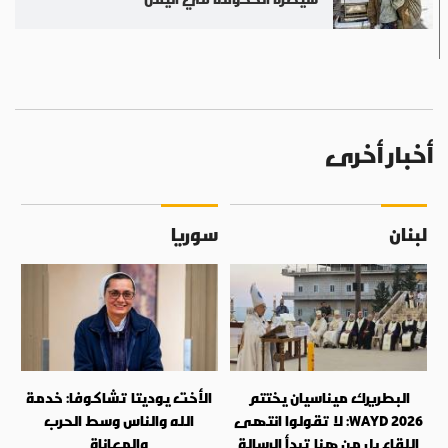
أخبار أخرى
لبنان
سوريا
البطريرك ميناسيان يختتم
الأخت يوديتا تشاكوفا: خدمة
WAYD 2026: لا تقولوا انتهى
الله والناس وسط الحرب
اللقاء بل من هنا تبدأ الرسالة
والمعاناة