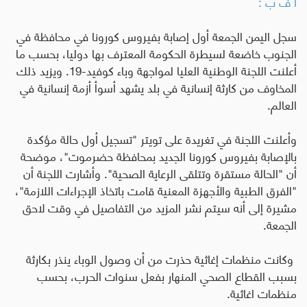
أ ف ب :
سجل اليمن الجمعة أول إصابة بفيروس كورونا في محافظة في
الجنوب خاضعة لسيطرة الحكومة المعترف بها دوليا، بحسب ما
أعلنت اللجنة الوطنية العليا لمواجهة وباء كوفيد-19. ويزيد ذلك
المخاوف من كارثة إنسانية في بلد يشهد أسوأ أزمة إنسانية في
العالم.
وأعلنت اللجنة في تغريدة على تويتر "تسجيل أول حالة مؤكدة
بالإصابة بفيروس كورونا الجديد بمحافظة حضرموت"، موضحة
أن "الحالة مستقرة وتتلقى الرعاية الصحية". وأشارت اللجنة أن
"الفرق الطبية والأجهزة المعنية قامت باتخاذ الإجراءات اللازمة"،
مشيرة إلى أنه سيتم نشر المزيد من التفاصيل في وقت لاحق
الجمعة.
وكانت منظمات إغاثية حذرت من أن وصول الوباء ينذر بكارثة
بسبب القطاع الصحي المنهار بفعل سنوات الحرب، بحسب
منظمات اغاثية.