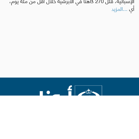
الإسبانية، قُتل 270 كاهنًا في الأبرشية خلال أقل من مئة يوم،
أي
...المزيد
Abouna.org
يصدر عن المركز الكاثوليكي للدراسات والإعلام في الأردن
رئيس التحرير: الأب د.رفعت بدر