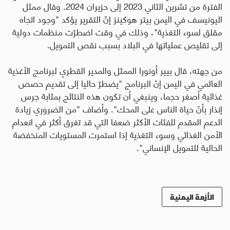
الفترة من تشرين الثاني 2023 إلى حزيران 2024
.
وقال ممثل
اليونيسف في اليمن بيتر هوكينز إنّ التقرير يؤكد "وجود اتجاه
مقلق لسوء التغذية"، وذلك في وقت اضطرّت منظمات دولية
إلى تقليص عملياتها في البلاد بسبب نقص التمويل
.
من جهته، قال بيير أونورا الممثل والمدير القطري لبرنامج الأغذية
العالمي في اليمن إنّ البرنامج "يضطرّ حاليا إلى تقديم حصص
غذائية أصغر حجما، وينبغي أن تكون هذه النتائج بمثابة جرس
إنذار بأنّ حياة الناس على المحك
"
. وأضاف "من الضروري زيادة
الدعم المقدم للفئات الأكثر ضعفا التي قد تغرق أكثر في انعدام
الأمن الغذائي وسوء التغذية إذا استمرت المستويات المنخفضة
الحالية للتمويل الإنساني".
الأزمة اليمنية