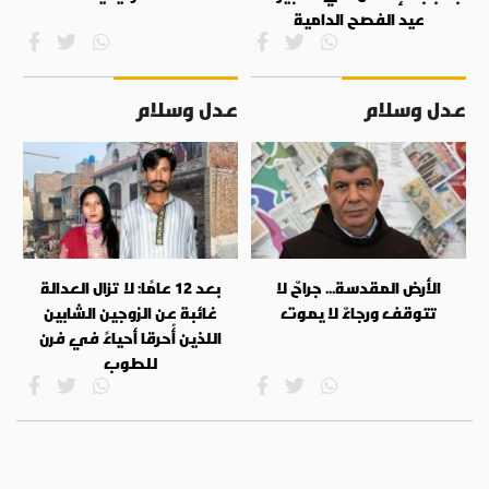
عيد الفصح الدامية
عدل وسلام
عدل وسلام
الأرض المقدسة... جراحٌ لا
بعد 12 عامًا: لا تزال العدالة
تتوقف ورجاءٌ لا يموت
غائبة عن الزوجين الشابين
اللذين أُحرقا أحياءً في فرن
للطوب