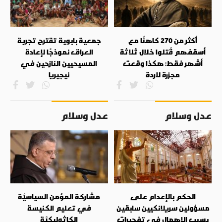
أكثر من 270 كاهنًا مع
جمعية بابوية تقترح تجربة
أسقفهم قُتلوا خلال ثلاثة
العراق نموذجًا لإعادة
أشهر فقط: هكذا وقعت
المسيحيين النازحين في
مجزرة لاردة
نيجيريا
عدل وسلام
عدل وسلام
الحكم بالإعدام على
مشاركة المؤمن السياسيَّة
مسؤولين سريلانكيين سابقين
في تعليم الكنيسة
بسبب الإهمال في تفجيرات
الكاثوليكيَّة