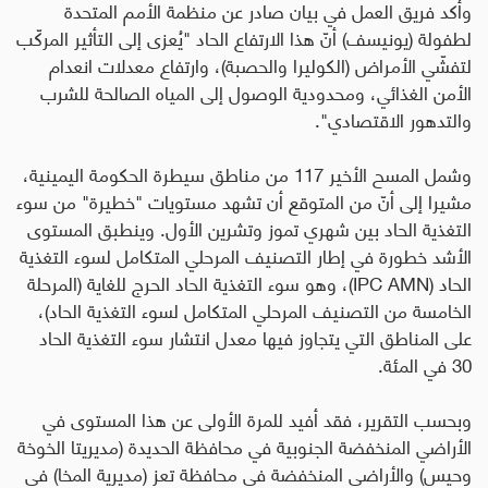
وأكد فريق العمل في بيان صادر عن منظمة الأمم المتحدة
لطفولة (يونيسف) أنّ هذا الارتفاع الحاد "يُعزى إلى التأثير المركّب
لتفشّي الأمراض (الكوليرا والحصبة)، وارتفاع معدلات انعدام
الأمن الغذائي، ومحدودية الوصول إلى المياه الصالحة للشرب
والتدهور الاقتصادي".
وشمل المسح الأخير 117 من مناطق سيطرة الحكومة اليمينية،
مشيرا إلى أنّ من المتوقع أن تشهد مستويات "خطيرة" من سوء
التغذية الحاد بين شهري تموز وتشرين الأول. وينطبق المستوى
الأشد خطورة في إطار التصنيف المرحلي المتكامل لسوء التغذية
الحاد
(IPC AMN)
، وهو سوء التغذية الحاد الحرج للغاية (المرحلة
الخامسة من التصنيف المرحلي المتكامل لسوء التغذية الحاد)،
على المناطق التي يتجاوز فيها معدل انتشار سوء التغذية الحاد
30 في المئة
.
وبحسب التقرير، فقد أفيد للمرة الأولى عن هذا المستوى في
الأراضي المنخفضة الجنوبية في محافظة الحديدة (مديريتا الخوخة
وحيس) والأراضي المنخفضة في محافظة تعز (مديرية المخا) في