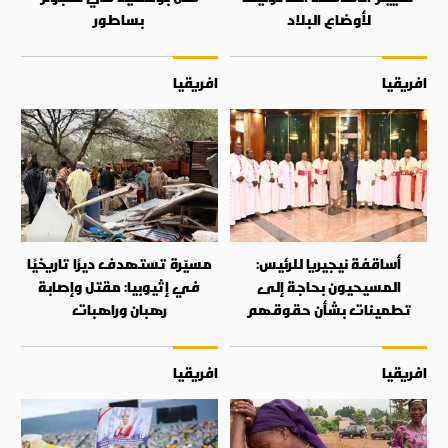
لأوضاع البلاد
بساطور
افريقيا
افريقيا
أساقفة نيجيريا للرئيس:
مسيّرة تستهدف ديرًا تاريخيًا
المسيحيون بحاجة إلى
في إثيوبيا: مقتل وإصابة
تطمينات بشأن حقوقهم
رهبان وراهبات
افريقيا
افريقيا