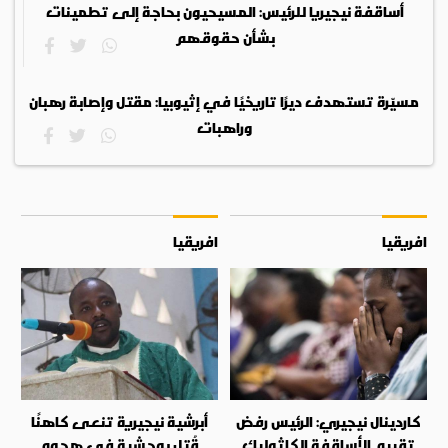
أساقفة نيجيريا للرئيس: المسيحيون بحاجة إلى تطمينات
بشأن حقوقهم
مسيّرة تستهدف ديرًا تاريخيًا في إثيوبيا: مقتل وإصابة رهبان
وراهبات
افريقيا
افريقيا
كاردينال نيجيري: الرئيس رفض
أبرشية نيجيرية تنعى كاهنًا
تقييم الأساقفة الكاثوليك
قُتل بوحشية في هجوم