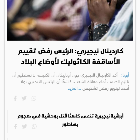
كاردينال نيجيري: الرئيس رفض تقييم
الأساقفة الكاثوليك لأوضاع البلاد
أبونا:
أكد الكاردينال النيجيري جون أوناييكان أن الكنيسة لا تستطيع أن
تلتزم الصمت أمام معاناة الشعب، كاشفًا أن الرئيس النيجيري بولا
أحمد تينوبو رفض تشخيص
...المزيد
أبرشية نيجيرية تنعى كاهنًا قُتل بوحشية في هجوم
بساطور