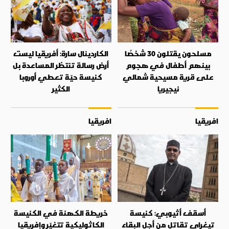
مسلحون يقتلون 30 شخصًا
الكاردينال سارة: أفريقيا ليست
بينهم أطفال في هجوم
أرض رسالة تنتظر المساعدة بل
على قرية مسيحية شمالي
كنيسة حيّة تعطي أوروبا
نيجيريا
الكثير
افريقيا
افريقيا
أسقف أثيوبي: كنيسة
خريطة الكهنة في الكنيسة
تيغراي تقاتل من أجل البقاء
الكاثوليكية تتغيّر وإفريقيا