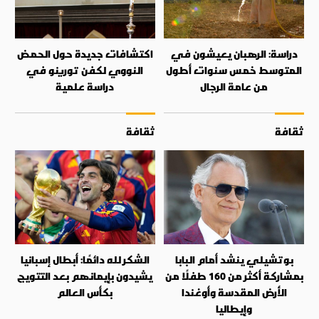
دراسة: الرهبان يعيشون في
اكتشافات جديدة حول الحمض
المتوسط خمس سنوات أطول
النووي لكفن تورينو في
من عامة الرجال
دراسة علمية
ثقافة
ثقافة
بوتشيلي ينشد أمام البابا
الشكر لله دائمًا: أبطال إسبانيا
بمشاركة أكثر من 160 طفلًا من
يشيدون بإيمانهم بعد التتويج
الأرض المقدسة وأوغندا
بكأس العالم
وإيطاليا