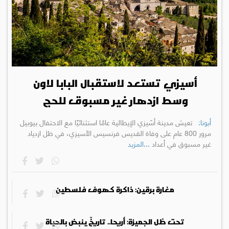
أسيزي تستعد لاستقبال البابا لاون
وسط ازدهار غير مسبوق للحج
أبونا:
تعيش مدينة أسّيزي الإيطالية عامًا استثنائيًا مع الاحتفال بيوبيل
مرور 800 عام على وفاة القديس فرنسيس الأسيزي، في ظل ازدياد
غير مسبوق في أعداد
...المزيد
مغارة برقين: ذاكرة كهوف فلسطين
تحت ظل الجميزة: أريحا.. تاريخٌ ينبض بالحياة