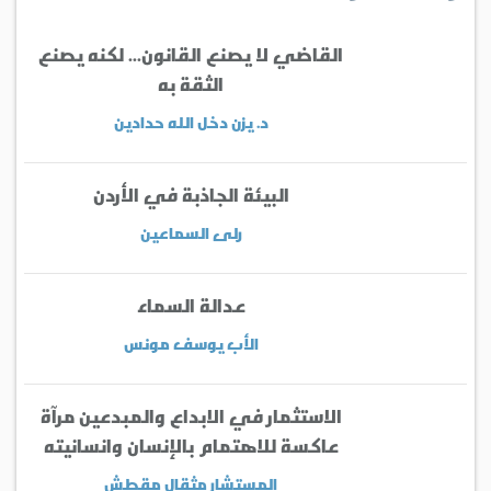
القاضي لا يصنع القانون... لكنه يصنع
الثقة به
د. يزن دخل الله حدادين
البيئة الجاذبة في الأردن
رلى السماعين
عدالة السماء
الأب يوسف مونس
الاستثمار في الابداع والمبدعين مرآة
عاكسة للاهتمام بالإنسان وانسانيته
المستشار مثقال مقطش