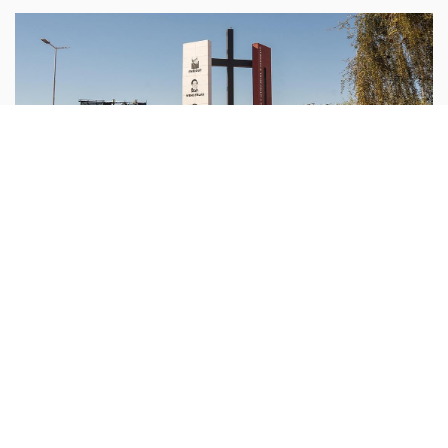
امريكا اللاتينية
أبونا :
اختتمت أبرشية لاريوخا، في غرب الأرجنتين، الاحتفالات
بالذكرى الخمسين لاستشهاد الطوباوي المطران إنريكي أنخيليلي
وثلاثة من رفاقه، الذين قُتلوا عام 1976 خلال سنوات الدكتاتورية
...المزيد