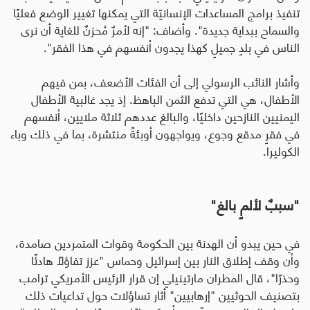
تنفيذ برامج المساعدات الإنسانيّة التي يمكنها تغيير الوضع فعليًا
والسماح ببداية جديدة". وأضاف: "إنه لأمرٌ مُحزنٌ للغاية أن نرى
الناس في بلدٍ جميلٍ كهذا يجدون أنفسهم في هذا الفقر".
وأشار النائب الرسولي إلى أن الفئات الأضعف، بمن فيهم
الأطفال، هي التي تدفع الثمن الباهظ. إذ يجد غالبية الأطفال
اليمنيين النازحين داخليًا، والبالغ عددهم ثلاثة ملايين، أنفسهم
في فقرٍ مدقع وجوع، ويواجهون أوبئةً منتشرة، بما في ذلك وباء
الكوليرا
.
"
سببٌ لألمٍ بالغ
"
في حين يبدو أن الهدنة بين الحكومة وقوات المتمردين صامدة،
وأن وقف إطلاق النار بين إسرائيل وحماس "عزز تفاؤلًا هادئًا
وحذرًا"، قال المطران مارتينيلي إن قرار الرئيس الأمريكي ترامب
بتصنيف الحوثيين "إرهابيين" أثار تساؤلات حول تداعيات ذلك