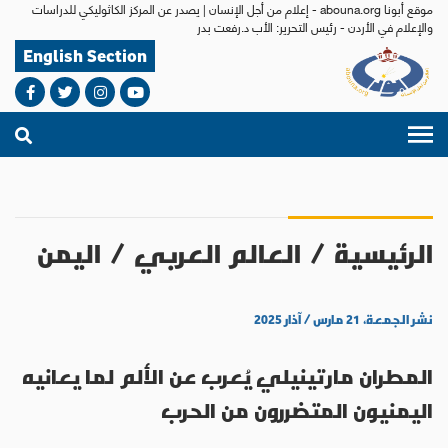
موقع أبونا abouna.org - إعلام من أجل الإنسان | يصدر عن المركز الكاثوليكي للدراسات
والإعلام في الأردن - رئيس التحرير: الأب د.رفعت بدر
English Section
الرئيسية
/
العالم العربي
/
اليمن
نشر الجمعة، ٢١ مارس / آذار ٢٠٢٥
المطران مارتينيلي يُعرب عن الألم لما يعانيه
اليمنيون المتضررون من الحرب