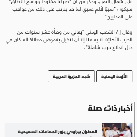
على شمال اليمن. وحذّر من أن "صراعًا مفتوحًا وواسع النطاق"
سيكون "سببًا لألمٍ عميقٍ لما قد يترتب على ذلك من عواقب
على المدنيين".
وقال إنّ الشعب اليمني "يعاني من وطأة عشر سنوات من
الحرب الأهليّة. لا يسعنا إلا أن نتخيل بغموض معاناة السكان في
حال اندلاع حرب شاملة".
الأزمة اليمنية
شبه الجزيرة العربية
أخبار ذات صلة
المطران بيراردي يزور الجماعات المسيحية