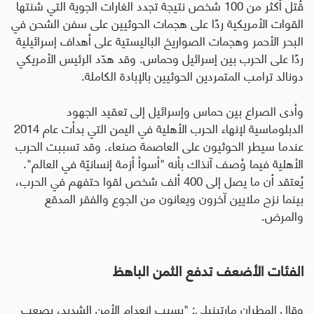
قُتل أكثر من 100 شخص نتيجة تجدد الغارات الجوية التي شنتها
القوات الأمريكية ردًا على هجمات الحوثيين على سفن الشحن في
البحر الأحمر وهجمات الصواريخ الباليستية على أهداف إسرائيلية
ردًا على الحرب بين إسرائيل وحماس. وقد هدّد الرئيس الأمريكي
دونالد ترامب المتمردين الحوثيين بالإبادة الكاملة.
وأدى الصراع بين حماس وإسرائيل إلى تعقيد الجهود
الدبلوماسية لإنهاء الحرب الأهلية في اليمن التي بدأت عام 2014
عندما سيطر الحوثيون على العاصمة صنعاء. وقد تسببت الحرب
الأهلية فيما وُصف آنذاك بأنه "أسوأ أزمة إنسانيّة في العالم".
يُعتقد أن ما يصل إلى 400 ألف شخص لقوا حتفهم في الحرب،
بينما نزح ملايين آخرون ويعانون من الجوع والفقر المدقع
والمرض
.
الفئات الأضعف تدفع الثمن الباهظ
وقال المطران مارتينيلي: "بسبب انعدام الأمن الشديد، يصعب