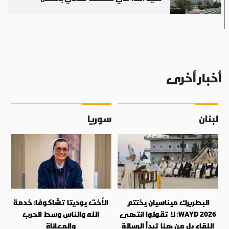
أخبار أخرى
لبنان
سوريا
البطريرك ميناسيان يختتم
الأخت يوديتا تشاكوفا: خدمة
WAYD 2026: لا تقولوا انتهى
الله والناس وسط الحرب
اللقاء بل من هنا تبدأ الرسالة
والمعاناة