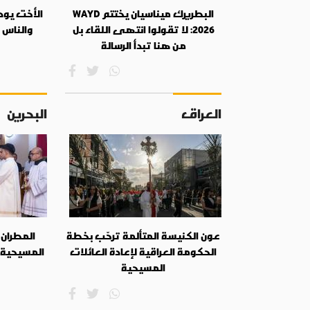
البطريرك ميناسيان يختتم WAYD
الأخت يودي
2026: لا تقولوا انتهى اللقاء بل
والناس 
من هنا تبدأ الرسالة
العراق
البحرين
عون الكنيسة المتألمة ترحّب بخطة
المطران 
الحكومة العراقية لإعادة العائلات
المسيحية
المسيحية