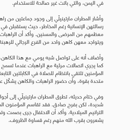
في اليمن، والتي باتت غير صالحة للاستخدام
.
وأشار المطران مارتينيلّي إلى وجود جماعتين من ر
رسالتهن الإنسانية رغم المخاطر، حيث يستقبلن في
معظمهم من المرضى والمسنين. وأكد أن الراهبات ي
ويتواجد معهن كاهن واحد من الفرع الرجالي للرهبنة 
وأضاف أنه على تواصل شبه يومي مع هذا الكاهن، 
كما يجري اتصالات مرئية مع الراهبات عندما تسم
المؤمنين تلتقي بانتظام للصلاة في الكابلتين التابع
متحدة بقوة، وأن حضور الراهبات والكاهن يشكّل عط
وفي ختام حديثه، تطرق المطران مارتينيلّي إلى أجواء
شديدة، لكن بفرح صادق. فقد تقاسم المؤمنون الما
الترانيم الميلادية. وأكد أن الاحتفال جرى بصمت وت
يشعرون بقرب الله منهم رغم قساوة الظروف.