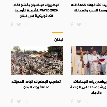
تا تشاكوفا: خدمة الله
البطريرك ميناسيان يفتتح لقاء
وسط الحرب والمعاناة
WAYD 2026 للشبيبة الأرمنية
الكاثوليكية في لبنان
لبنان
بيراردي يزور الجماعات
تطويب البطريرك الياس الحويّك:
 ويشجعها على الوحدة
علامة رجاء للبنان
والرجاء