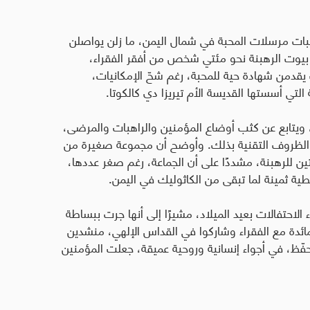
اهبات مرسلات المحبة في شمال اليمن، ما زلن يواصلن
 بيوت الرهبنة نحو مئتي شخص من أفقر الفقراء،
قدمن شهادة حية للمحبة، رغم شحّ الإمكانيات،
التي أسستها القديسة الأم تيريزا دي كالكوتا
.
ويتابع عن كثب أوضاع المؤمنين والراهبات والمرضى،
ح الظروف التقنية بذلك. وأوضح أن مجموعة صغيرة من
تين للرهبنة، مشددًا على أن الجماعة، رغم صغر عددها،
ية ثمينة لما تبقى من الكاثوليك في اليمن
.
 الاحتفالات بعيد الميلاد، مشيرًا إلى أنها جرت ببساطة
ئدة مع الفقراء وشاركوا في القداس الإلهي، منشدين
حفّظ، في أجواء إنسانية وروحية عميقة، جعلت المؤمنين