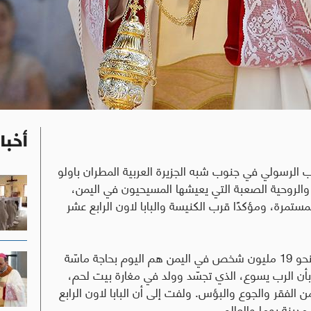
أخبا
ئب الرسولي في جنوب شبه الجزيرة العربية المطران باولو
ة والروحية الصعبة التي يعيشها المسيحيون في اليمن،
تمرة، ومؤكدًا قرب الكنيسة والبابا لاون الرابع عشر
وأشار المطران مارتينيلّي في مستهل حديثه إلى أن نحو 19 مليون شخص في اليمن هم اليوم بحاجة ماسّة
ا بأن الرب يسوع، الذي تجسّد وولد في مغارة بيت لحم،
لفقر والجوع والبؤس. ولفت إلى أن البابا لاون الرابع
مدينة روما والعالم
.