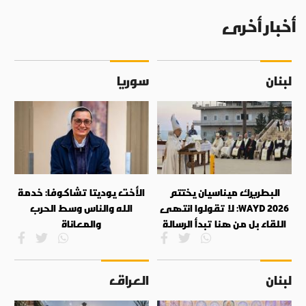
أخبار أخرى
لبنان
سوريا
البطريرك ميناسيان يختتم
الأخت يوديتا تشاكوفا: خدمة
WAYD 2026: لا تقولوا انتهى
الله والناس وسط الحرب
اللقاء بل من هنا تبدأ الرسالة
والمعاناة
لبنان
العراق