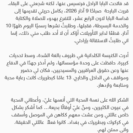
قد فاتحت البابا الراحل فرنسيس عنها، لكنه شجعني على البقاء.
قررت البارحة صباحًا 9 آذار 2026، بكامل حريتي تقديمها إلى
قداسة البابا لاون الرابع عشر، للتفرغ بهدوء للصلاة والكتابة
والخدمة البسيطة، فقبلها، وطلبتُ نشرها رسميًا اليوم ظهرًا 10
آذار. قطعًا لدابر التأويلات أؤكد أن لا أحد طلب مني ذلك، إنما
اني طلبتُ الاستقالة بإرادتي
.
أدرت الكنيسة الكلدانية في ظروف بالغة الشدة، وسط تحديات
كبيرة. حافظت على وحدة مؤسساتها، ولم أدخر جهدًا في الدفاع
عنها وعن حقوق العراقيين والمسيحيين، فكان لي حضور
ومواقف في الداخل والخارج. 13 عامًا كبطريرك كانت رعاية محبة
ومتابعة وازدهار.
الشكر الله على نعمة المحبة التي أنعمها عليّ، وأعطاني المحبة
في عيون الكثيرين، ومنَّ عليّ أوقاتًا بديعة… كما أشكر بشكل
خاص عائلتي ومن عشت معهم ككاهن في الموصل وأسقف
في كركوك وبطريرك في بغداد. كانوا فعلاً عائلتي الحقيقة.
واني ممتن لهم
.