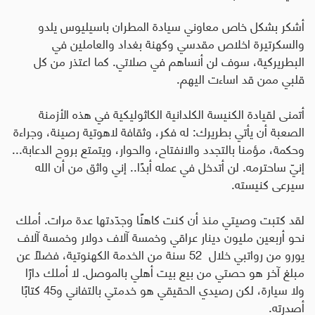
أشكر بشكل خاص معاوني سيادة المطران باسيليوس يلدو
والسكرتيرة اخلاص مقدسي وكهنة بغداد والعاملين في
البطريركية، سوف لن أنساهم في صلاتي. كما اعتذر من كل
قلبي ممن قد اساءت اليهم
.
أتمنى لقيادة الكنيسة الكلدانية الكاثوليكية في هذه الأزمنة
الصعبة أن يأتي بطريرك: له فكر، وثقافة لاهوتية رصينة، وجراءة
وحكمة، مؤمنا بالتجدد والانفتاح، والحوار، ويتمتع بروح الدعابة...
إنيّ ساحترمه. لن أتدخل في عمله أبدًا.. إني واثق من أن الله
سيرعى كنيسته.
لقد كتبت وصيتي منذ أن كنت كاهنًا وجدّدتها عدة مرات. أملك
نحو أربعين مليون دينار عراقي وخمسة آلاف دولار وخمسة آلاف
يورو من رواتبي خلال 52 سنة من الخدمة الكهنوتية، فضلاً عن
مبلغ آخر هو حصتي من بيع بيت أهلي بالموصل. لا أملك دارًا
ولا سيارة، لكن رصيدي الحقيقي هو خدمتي بالتفاني و45 كتابًا
أصدرته.