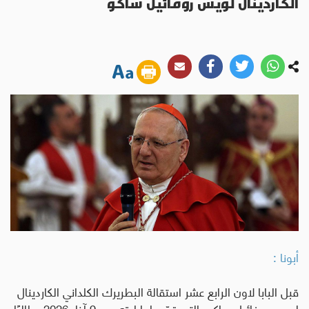
الكاردينال لويس روفائيل ساكو
أبونا :
قبل البابا لاون الرابع عشر استقالة البطريرك الكلداني الكاردينال
لويس روفائيل ساكو، التي قدّمها بإرادته يوم 9 آذار 2026، طالبًا