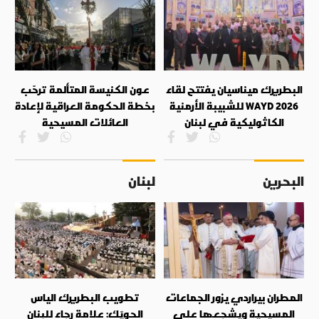
البطريرك ميناسيان يفتتح لقاء
عون الكنيسة المتألمة ترحّب
WAYD 2026 للشبيبة الأرمنية
بخطة الحكومة العراقية لإعادة
الكاثوليكية في لبنان
العائلات المسيحية
البحرين
لبنان
المطران بيراردي يزور الجماعات
تطويب البطريرك الياس
المسيحية ويشجعها على
الحويّك: علامة رجاء للبنان