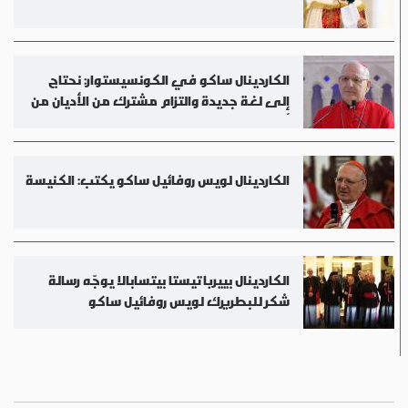
الكاردينال ساكو في الكونسيستوار: نحتاج
إلى لغة جديدة والتزام مشترك من الأديان من
أجل السلام
الكاردينال لويس روفائيل ساكو يكتب: الكنيسة
الكاردينال بييرباتيستا بيتسابالا يوجّه رسالة
شكر للبطريرك لويس روفائيل ساكو