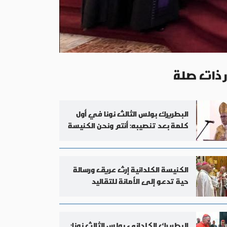
ر ذات صلة
البطريرك بولس الثالث نونا في أول
كلمة بعد تنصيبه: أنتم ونحن الكنيسة
الكنيسة الكلدانية إرث عريق ورسالة
حية تدعو إلى الأمانة للتقاليد
والانفتاح على العالم
البطريرك الكلداني بولس الثالث نونا: