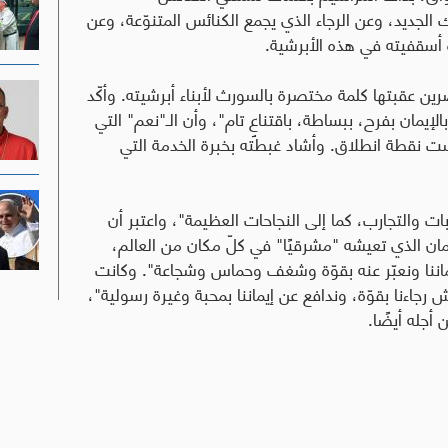
 الجديد، وعن الرجاء الذي يجمع الكنائس المتنوّعة، وعن
ة أسقفيته في هذه الأبرشية.
ضرين عقبتها كلمة مختصرة بالسورث لأبناء أبرشيته. وأكّد
الإيمان بفرح، ببساطة، باقتناعٍ تام"، وأن الـ"نعم" التي
ست نقطة انطلاق. وأشاد غبطته بخبرة الخدمة التي
ات والتجارب، كما إلى النجاحات العظيمة"، واعتبر أن
ان الذي تعيشه "مشرقيًا" في كلّ مكان من العالم،
اننا ونعبّر عنه بقوّة وشغف وحماس وشجاعة". وكانت
ش رجاءنا بقوّة، وندافع عن إيماننا بمحبة وغيرة رسولية"،
أجله أيضًا.