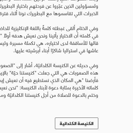
ولمسؤولين الذين عبّروا عن فرحتهم باختيار البطريرك
الخبرات التي تقاسموها مع البطريرك نونا أثناء فتر
وفي الختام ألقى غبطته كلمةً باللغة الإنكليزية للحا
في كلمته أن الاختيار يأتينا ونحن نعيش هدفه أولاً "ب
قالها للأساقفة لدى اختياره، هي تكملة مسيرة ولي
عاشها في استراليا شاكرًا أبناء أبرشيته عليها.
وفي حديثه عن الكنيسة الكلدانيّة، أشار إلى "الصعوب
هذه الصعوبات هي التي جعلت "كنيستنا حيّة" بالإيم
فأرضنا "هي المكان الذي نستطيع فيه أن نعيش إيم
كلماته الأخيرة بمثابة دعوة لأبناء الكنيسة: "نحن نعي
وختم بالدعوة للصلاة من أجل كنيستنا الكلدانيّة ومن 
الكنيسة الكلدانية