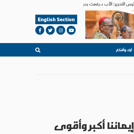
English Section
آراء وأفكار
يماننا أكبر وأقوى