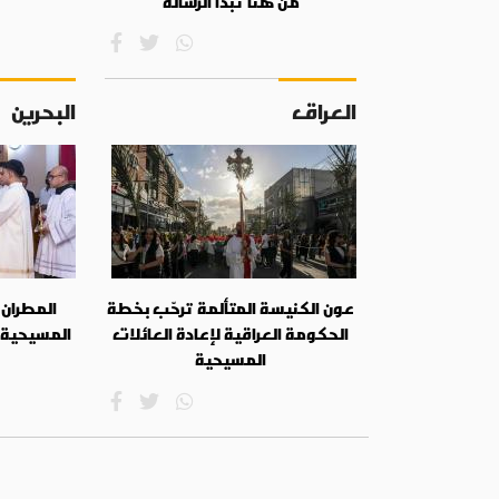
من هنا تبدأ الرسالة
العراق
البحرين
عون الكنيسة المتألمة ترحّب بخطة
المطران 
الحكومة العراقية لإعادة العائلات
المسيحية
المسيحية