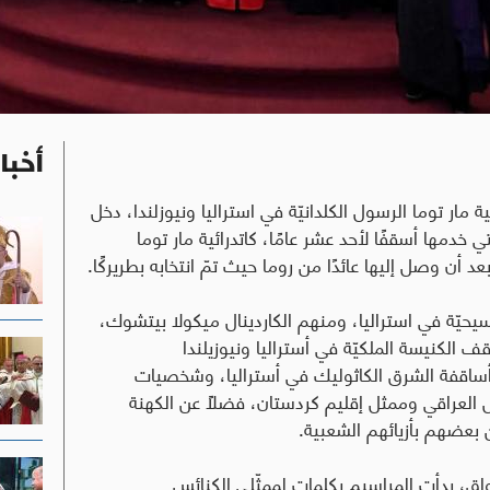
أخبا
ار توما الرسول الكلدانيّة في استراليا ونيوزلندا، دخل
ي خدمها أسقفًا لأحد عشر عامًا، كاتدرائية مار توما
يحيّة في استراليا، ومنهم الكاردينال ميكولا بيتشوك،
لكنيسة الملكيّة في أستراليا ونيوزيلندا
أساقفة الشرق الكاثوليك في أستراليا، وشخصيات
العراقي وممثل إقليم كردستان، فضلاً عن الكهنة
ّن بعضهم بأزيائهم الشعبية.
اق، بدأت المراسيم بكلمات لممثّلي الكنائس