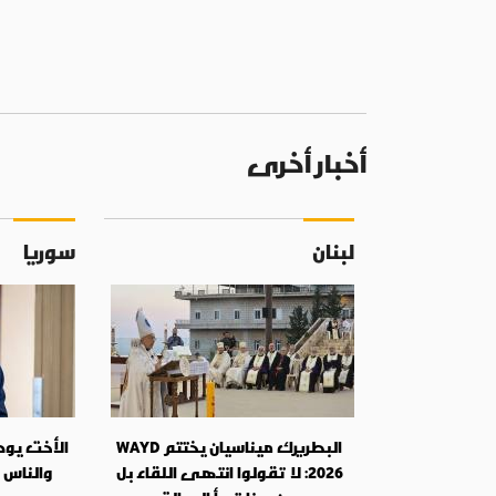
أخبار أخرى
لبنان
سوريا
البطريرك ميناسيان يختتم WAYD
الأخت يودي
2026: لا تقولوا انتهى اللقاء بل
والناس 