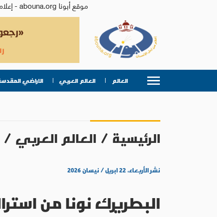
موقع أبونا abouna.org - إعلام من أجل الإنسان | يصدر عن المركز الكاثوليكي للدراسات والإعلام في الأردن - رئيس التحرير: الأب د.رفعت بدر
العالم
العالم العربي
الاراضي المقدسة
الرئيسية
/
العالم العربي
/
نشر الأربعاء، ٢٢ ابريل / نيسان ٢٠٢٦
البطريرك نونا من استرال