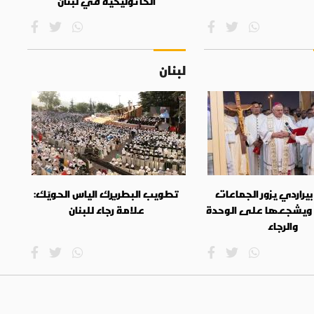
الكاثوليكية في لبنان
لبنان
بيراردي يزور الجماعات
تطويب البطريرك الياس الحويّك:
 ويشجعها على الوحدة
علامة رجاء للبنان
والرجاء