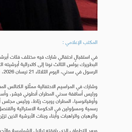
المكتب الإعلامي :
في استقبالٍ احتفالي شارك فيه مختلف فئات أبرشية م
البطريرك بولس الثالث نونا إلى كاتدرائية أبرشيته الت
الرسول في سدني، اليوم الثلاثاء 21 نيسان 2026، بعد أن وصل إليها عائدًا من روما حيث تمّ انتخابه بطريركًا.
وشارك في المراسيم الاحتفالية ممثّلو الكنائس المس
ورئيس أساقفة سدني المطران أنطوني فيشر، وأسقف ا
وأوقيانوسيا، المطران روبرت ربّاط، ورئيس مجلس 
رسمية ومسؤولين في الحكومة الاسترالية والقنصل 
والرهبان والراهبات وأبناء وبنات الأبرشية الذين تزي
وبعد التطواف الذي رافقته تراتيل الشمامسة والأجو