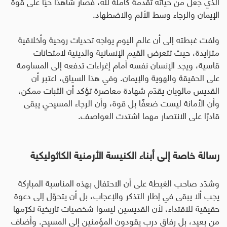
الذي جعل من حياته تقدمة كاملة لله، فصار شاهدًا حيًا على قوة
الإيمان والرجاء وسط الألم والاضطهاد
.
ولفت غبطته إلى أن عالم اليوم يواجه تحديات روحية وأخلاقية
متزايدة، حيث تتعرض القيم الإنسانية والدينية لامتحانات
قاسية، ويجد الإنسان نفسه أمام إغراءات تدفعه إلى المساومة
على الحقيقة والهوية والإيمان
.
وفي هذا السياق، اعتبر أن
القديس مالويان يقدّم شهادة معاصرة تؤكد أن الثبات ممكن،
وأن الأمانة ليست ضعفًا بل قوة، وأن الرجاء المسيحي يبقى
قادرًا على الانتصار مهما اشتدت العواصف
.
رسالة خاصة إلى أبناء الكنيسة الأرمنية الكاثوليكية
وشدّد صاحب الغبطة على أن الاحتفال بهذه المناسبة المباركة
يجب ألا يبقى في إطار التذكر والإعجاب، بل أن يتحوّل إلى دعوة
حقيقية للاقتداء، لأن القديسين ليسوا شخصيات تاريخية نكرّمها
من بعيد، بل رفاق درب يقودون المؤمنين إلى المسيح
.
وأضاف