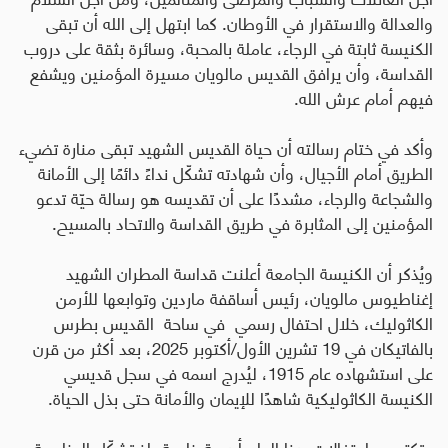
والعدالة والاستقرار في الأوطان
.
كما ابتهل إلى الله أن تبقى
الكنيسة ثابتة في الرجاء، عاملة بالمحبة، وسائرة بثقة على دروب
القداسة، وأن يرافق القديس مالويان مسيرة المؤمنين ويشفع
فيهم أمام عرش الله
.
وأكد في ختام رسالته أن حياة القديس الشهيد تبقى منارة تضيء
الطريق أمام الأجيال، وأن شهادته تشكّل نداءً دائمًا إلى الأمانة
والشجاعة والرجاء، مشددًا على أن تقديسه هو رسالة حيّة تدعو
المؤمنين إلى المثابرة في طريق القداسة والاتحاد بالمسيح
.
ويُذكر أن الكنيسة الجامعة أعلنت قداسة المطران الشهيد
إغناطيوس مالويان، رئيس أساقفة ماردين وتوابعها للأرمن
الكاثوليك، خلال احتفال رسمي في ساحة القديس بطرس
بالفاتيكان في 19 تشرين الأول/أكتوبر 2025، بعد أكثر من قرن
على استشهاده عام 1915، ليُدرج اسمه في سجل قديسي
الكنيسة الكاثوليكية شاهدًا للإيمان والأمانة حتى بذل الحياة
.
وتكتسب احتفالات هذا العام أهمية خاصة، إذ تشكّل المناسبة