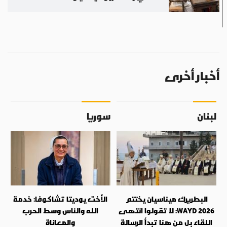
أخبار أخرى
لبنان
سوريا
البطريرك ميناسيان يختتم
الأخت يوديتا تشاكوفا: خدمة
WAYD 2026: لا تقولوا انتهى
الله والناس وسط الحرب
اللقاء بل من هنا تبدأ الرسالة
والمعاناة