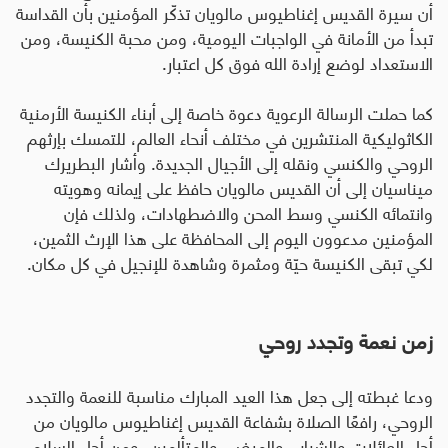
أن سيرة القديس إغناطيوس مالويان تذكّر المؤمنين بأن القداسة
تبدأ من الأمانة في الواجبات اليومية، ومن محبة الكنيسة، ومن
الاستعداد لوضع إرادة الله فوق كل اعتبار
.
كما حملت الرسالة الرعوية دعوة خاصة إلى أبناء الكنيسة الأرمنية
الكاثوليكية المنتشرين في مختلف أنحاء العالم، للتمسك بإرثهم
الروحي والكنسي ونقله إلى الأجيال الجديدة
.
وأشار البطريرك
ميناسيان إلى أن القديس مالويان حافظ على إيمانه وهويته
وانتمائه الكنسي وسط المحن والاضطهادات، ولذلك فإن
المؤمنين مدعوون اليوم إلى المحافظة على هذا الإرث الثمين،
لكي تبقى الكنيسة حيّة ومثمرة وشاهدة للإنجيل في كل مكان
.
زمن نعمة وتجدد روحي
ودعا غبطته إلى جعل هذا العيد المبارك مناسبة للنعمة والتجدد
الروحي، رافعًا الصلاة بشفاعة القديس إغناطيوس مالويان من
أجل العائلات والشباب والمرضى والمتألمين، ومن أجل السلام