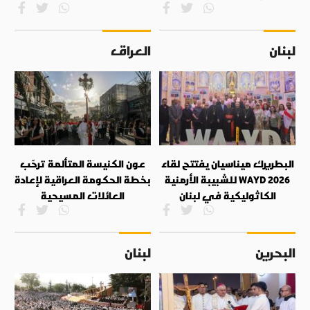
لبنان
العراق
البطريرك ميناسيان يفتتح لقاء
عون الكنيسة المتألمة ترحّب
WAYD 2026 للشبيبة الأرمنية
بخطة الحكومة العراقية لإعادة
الكاثوليكية في لبنان
العائلات المسيحية
البحرين
لبنان