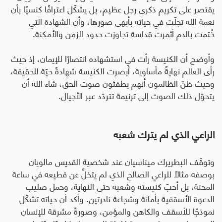
يقتصر على تكريم ذكرى رجل عظيم، بل يشكّل اعترافًا كنسيًا بأن
نعمة الله تجلّت في حياته بأبهى صورها، وأن الشهادة التي
خُتمت بالدم أثمرت قداسة تجاوزت حدود الزمن والأمكنة
.
وأوضح أن الكنيسة رأت في استشهاده انتصارًا للإيمان، إذ حيث
رأى العالم نهايةً مأساوية، أبصرت الكنيسة شهادةً حيّة للحقيقة،
وحيث ظنّ الظالمون أنهم يطفئون صوت الحق، شاء الله أن
يتحوّل ذلك الصوت إلى ترنيمة تتردّد عبر الأجيال
.
الراعي الذي لم يترك شعبه
وتوقّف البطريرك ميناسيان عند شخصية القديس مالويان
بوصفه مثالًا للراعي الصالح الذي لم يتخلَّ عن قطيعه في ساعة
المحنة، بل أحبّ كنيسته وشعبه حتى النهاية، وحمل صليب
الدعوة الأسقفية بأمانة وشجاعة نادرتين
.
وأكد أن حياته تشكّل
نموذجًا للأسقف والكاهن والمؤمن، وصورةً مشرقة للإنسان