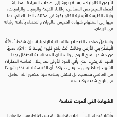
للأرمن الكاثوليك، رسالة رعوية إلى أصحاب السيادة المطارنة
أعضاء السينودس المقدّس، والآباء الكهنة والرهبان والراهبات،
وأبناء الكنيسة الأرمنية الكاثوليكية في مختلف أنحاء العالم، دعا
فيها إلى استلهام شهادة القديس مالويان والاقتداء بأمانته وثباته
في الإيمان
.
واستهلّ صاحب الغبطة رسالته بالآية الإنجيلية: «إِنْ سَقَطَتْ حَبَّةُ
الْحِنْطَةِ فِي الْأَرْضِ وَمَاتَتْ أَتَتْ بِثَمَرٍ كَثِير» (يوحنا 12: 24)، معربًا
عن مشاعر الفرح الروحي والامتنان لله بمناسبة الاحتفال بهذا
العيد التاريخي، الذي يأتي للمرة الأولى بعد إعلان قداسة المطران
الشهيد إغناطيوس مالويان، مؤكدًا أن الكنيسة لا تستذكر شهيدًا
من الماضي فحسب، بل تحتفل بعلامة حيّة لحضور الله العامل
في تاريخ شعبه وكنيسته
.
الشهادة التي أثمرت قداسة
وأشار غبطته إلى أن إعلان قداسة القديس إغناطيوس مالويان لا