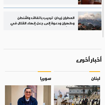
المطران زيدان: ترحيب باتفاق واشنطن
وطهران ودعوة إلى جعل إنهاء القتال في
لبنان أولوية
أخبار أخرى
لبنان
سوريا