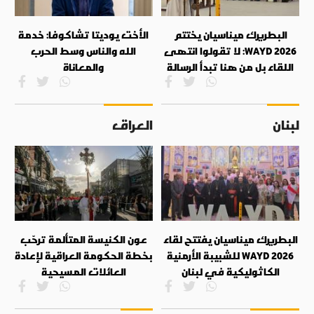
البطريرك ميناسيان يختتم
الأخت يوديتا تشاكوفا: خدمة
WAYD 2026: لا تقولوا انتهى
الله والناس وسط الحرب
اللقاء بل من هنا تبدأ الرسالة
والمعاناة
لبنان
العراق
البطريرك ميناسيان يفتتح لقاء
عون الكنيسة المتألمة ترحّب
WAYD 2026 للشبيبة الأرمنية
بخطة الحكومة العراقية لإعادة
الكاثوليكية في لبنان
العائلات المسيحية