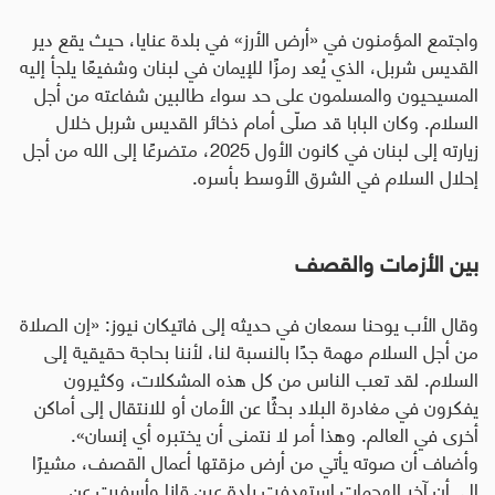
واجتمع المؤمنون في «أرض الأرز» في بلدة عنايا، حيث يقع دير
القديس شربل، الذي يُعد رمزًا للإيمان في لبنان وشفيعًا يلجأ إليه
المسيحيون والمسلمون على حد سواء طالبين شفاعته من أجل
السلام
.
وكان البابا قد صلّى أمام ذخائر القديس شربل خلال
زيارته إلى لبنان في كانون الأول 2025، متضرعًا إلى الله من أجل
إحلال السلام في الشرق الأوسط بأسره.
بين الأزمات والقصف
وقال الأب يوحنا سمعان في حديثه إلى فاتيكان نيوز: «إن الصلاة
من أجل السلام مهمة جدًا بالنسبة لنا، لأننا بحاجة حقيقية إلى
السلام. لقد تعب الناس من كل هذه المشكلات، وكثيرون
يفكرون في مغادرة البلاد بحثًا عن الأمان أو للانتقال إلى أماكن
أخرى في العالم. وهذا أمر لا نتمنى أن يختبره أي إنسان».
وأضاف أن صوته يأتي من أرض مزقتها أعمال القصف، مشيرًا
إلى أن آخر الهجمات استهدفت بلدة عين قانا وأسفرت عن