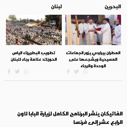
البحرين
لبنان
المطران بيراردي يزور الجماعات
تطويب البطريرك الياس
المسيحية ويشجعها على
الحويّك: علامة رجاء للبنان
الوحدة والرجاء
الفاتيكان ينشر البرنامج الكامل لزيارة البابا لاون
الرابع عشر إلى فرنسا