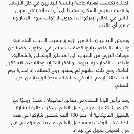
الصلاة تكتسب أهمية خاصة بالنسبة للبنانيين في ظل الأزمات
والقصف ونزوح السكان، مشيرًا إلى أن الصلاة تفتح عقول
الناس في العالم ليدركوا أن الحروب لا تجلب سوى الدمار ولا
تحقق أي فائدة
.
ويعيش اللبنانيون حالة من الإرهاق بسبب الحروب المتعاقبة
والأزمات الاقتصادية والقصف المستمر في الجنوب، فضلًا عن
موجات النزوح من الجنوب إلى المناطق الوسطى والشمالية،
وتداعيات انفجار مرفأ بيروت والفقر المتزايد وحالة عدم الاستقرار
العامة. ومع ذلك، فإنهم لم يفقدوا روح الصلاة، إذ اتحدوا يوم
السبت 30 أيار مع البابا في صلاة المسبحة الوردية من أجل
السلام
.
وقد ترأس البابا الصلاة في حدائق الفاتيكان، متحدًا روحيًا مع
أكثر من 200 مزار مريمي حول العالم. وذكرت دائرة البشارة
بالإنجيل الفاتيكانية أن نحو 100 ألف شخص شاركوا في هذه
الصلاة في الوقت نفسه حول العالم، من بينهم مؤمنون في
مزار القديس شربل في لبنان
.