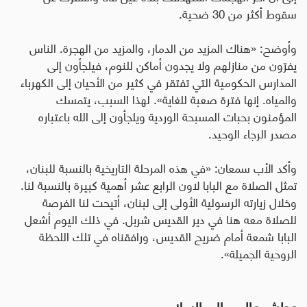
سقوط أكثر من 30 ضحية
.
وأوضح: «هناك المزيد من الدمار، والمزيد من الهجرة. الناس
يفرّون من منازلهم ولا يجدون أماكن للنوم، فيلجأون إلى
المدارس الحكومية التي تفتقر في كثير من الأحيان إلى الكهرباء
والمياه. إنها فترة صعبة للغاية». لهذا السبب، يتمسك
المؤمنون بحبات المسبحة الوردية ويلجأون إلى الله باعتباره
مصدر الرجاء الوحيد
.
وأكد الأب سمعان
:
«في هذه المرحلة التاريخية بالنسبة للبنان،
تمثل الصلاة مع البابا لاون الرابع عشر أهمية كبيرة بالنسبة لنا.
وخلال زيارته الرسولية الأولى إلى لبنان، أتيحت لنا الفرصة
للصلاة معه هنا في دير القديس شربل. في ذلك اليوم أشعل
البابا شمعة أمام ضريح القديس، ورافقناه في تلك اللحظة
الروحية الجميلة».
عطش عالمي إلى السلام