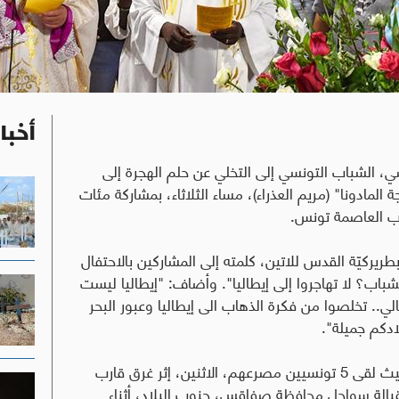
أخبا
ي، الشباب التونسي إلى التخلي عن حلم الهجرة إلى
 المادونا" (مريم العذراء)، مساء الثلاثاء، بمشاركة مئات
ب العاصمة تونس.
ريركيّة القدس للاتين، كلمته إلى المشاركين بالاحتفال
شباب؟ لا تهاجروا إلى إيطاليا". وأضاف: "إيطاليا ليست
لي.. تخلصوا من فكرة الذهاب الى إيطاليا وعبور البحر
ادكم جميلة".
وتأتي دعوة رئيس الكنيسة الكاثوليكيّة في تونس حيث لقى 5 تونسيين مصرعهم، الاثنين، إثر غرق قارب
تونسيين، قبالة سواحل محافظة صفاقس، جنوب البلاد، أثناء