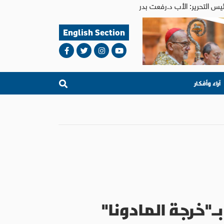
English Section
آراء وأفكار
"خرجة المادونا"