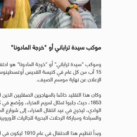
موكب سيدة تراباني أو "خرجة المادونا"
وموكب "سيدة تراباني" أو "خرجة المادونا" هو احت
15 آب من كل عام في كنيسة القديس أوغسطينوس
الإعلان عن نهاية موسم الصيف.
وكان هذا التقليد خاصًا بالمهاجرين الصقليين الذين 
1853، حيث جلبوا تمثال لمريم العذراء، ووُض
الوادي، ليخرج في عيد انتقال العذراء، إلى شوارع ال
والسباحة ومباركة الرحلات البحرية للجاليات الأوروب
وبدأ تنظيم هذا ال