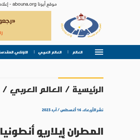
موقع أبونا abouna.org - إعلام من أجل الإنسان | يصدر عن المركز الكاثوليكي للدراسات والإعلام في الأردن - رئيس التحرير: الأب د.رفعت بدر
العالم
العالم العربي
الاراضي المقدسة
الرئيسية
/
العالم العربي
/
نشر الأربعاء، ١٦ أغسطس / آب ٢٠٢٣
المطران إيلاريو أنطوني