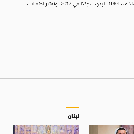
السيّدة العذراء إلى السماء. لكن انقطع الاحتفال به منذ عام 1964، ليعود مجدّدًا في 2017. وتعتبر احتفالات
لبنان