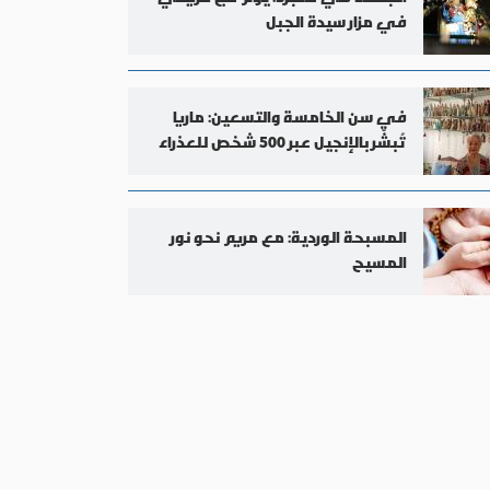
في مزار سيدة الجبل
في سن الخامسة والتسعين: ماريا
تُبشّر بالإنجيل عبر 500 شخص للعذراء
مريم
المسبحة الوردية: مع مريم نحو نور
المسيح