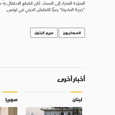
"خرجة المادونا" رمزًا للتعايش الديني في تونس.
المهاجرون
مريم البتول
أخبار أخرى
لبنان
سوريا