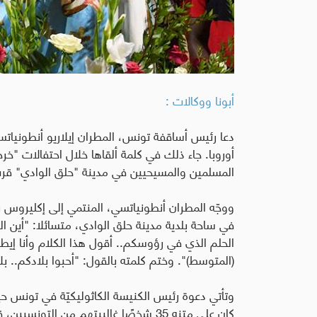
أبونا ووكالات :
دعا رئيس أساقفة تونس، المطران إيلاريو أنطونياتس
أوروبا. جاء ذلك في كلمة ألقاها خلال احتفالات "خرجة
المسلمين والمسيحيين في مدينة "حلق الوادي" قر
ووجّه المطران أنطونياتسي، المنتمي إلى إكليروس بط
في ساحة بلدية مدينة حلق الوادي، متسائلا: "أين ال
الحلم الذي في رؤوسكم.. أقول هذا الكلام وأنا إيطا
(المتوسط)". وختم كلمته بالقول: "أحبوا بلادكم.. بل
كان على متنه 35 شخصًا غالبيتهم من ال