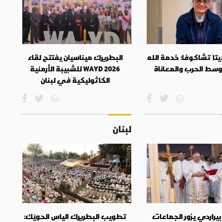
تا تشاكوفا: خدمة الله
البطريرك ميناسيان يفتتح لقاء
وسط الحرب والمعاناة
WAYD 2026 للشبيبة الأرمنية
الكاثوليكية في لبنان
لبنان
بيراردي يزور الجماعات
تطويب البطريرك الياس الحويّك: