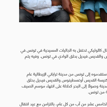
فال كاثوليكي تحتفل به الجاليات المسيحية في تونس في
 والقديس فيديل بحلق الوادي في تونس. وفيه يتم
استقدموه إلى تونس من مدينة تراباني الإيطالية عام
ع في كنيسة القديس أوغسطينوس والقديس فيديل بحلق
مدينة وصولاً إلى البحر كدلالة على انتهاء موسم الصيف
ية من تونس.
احتفال في عام 1910 ليكون في الخامس عشر من آب من كل عام، بالتزامن مع عيد انتقال