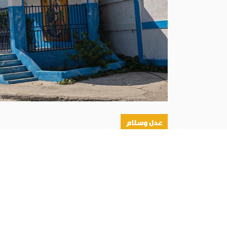
عدل وسلام
أبونا :
حذّر المطران جوزيف غونتران ديكوست، أسقف
للعصابات المسلحة، لأنها لا تزال، بحسب تعبيره، م