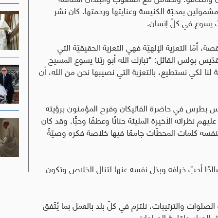
مولين بمحبّة الكنيسة وعنايتها ورحمتها. كان نشر
ّ يسوع في كلّ إنسان
.
ة، أمّا التعزية الإلهيّة فهي التعزية الحقيقيّة التي
لقدّيس بولس القائل: "تبارك الله أبو ربّنا يسوع المسيح
قة لنا لكي نستطيع، بالتعزية التي نصيبها نحن من الله، أن
يس بطرس في حاضرة الفاتيكان وفرح المؤمنون برؤيته
 عليهم نظراته الأخيرة المليئة حنانًا وعطفًا وحبًّا. وقد كان
سه كلمات المحطّات جامعًا فيها خلاصة فكره وصيّةً
صالحًا أحبّ خرافه وبذل نفسه عنها لتنال الخلاص وتكون
صلوات والترتيبات، نلتزم في كلّ بلد بالعمل بما يُتّفق
 الحداد وإقامة الصلوات
.