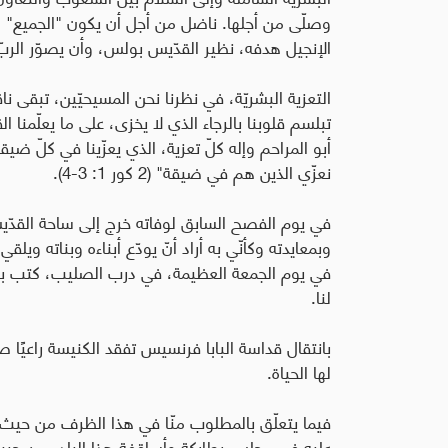
وصلّى من أجلها. ناضل من أجل أن يكون "الجميع" مش
الإنجيل هدفه، نظير القدّيس بولس، وأن يصوّر الرب
التعزية البشريّة، في نظرنا نحن المسيحيّين، تبقى ناقص
تبلسم قلوبنا بالرجاء الذي لا يخزى، على ما يعلّمنا ا
أبو المراحم وإله كلّ تعزية، الذي يعزّينا في كلّ ضي
نعزّي الذين هم في ضيقة" (2 كور 1: 3-4).
في يوم الفصح السابق لوفاته خرج إلى ساحة القدّ
وبمعايدته وكأنّي به أراد أنّ يودّع أبناءه وبناته ويلقي
في يوم الجمعة العظيمة، في درب الصليب، كتب بنف
لنا
.
بانتقال قداسة البابا فرنسيس تفقد الكنيسة راعيًا 
لها الحياة
.
فيما يتعلّق بالمطلوب منّا في هذا الظرف من حيث ال
عليه في مجلس بطاركة وأساقفة هذا البلد، من حيث