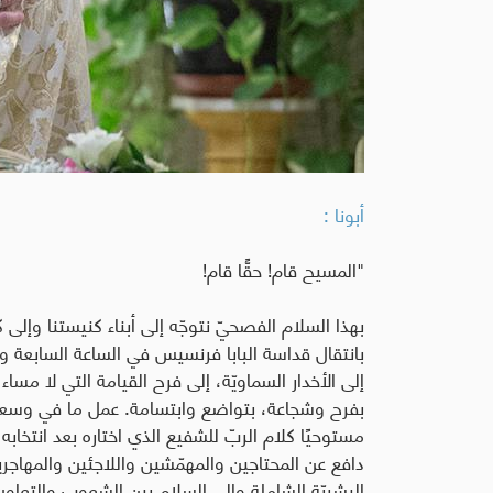
أبونا :
"
المسيح قام! حقًّا قام
!
بهذا السلام الفصحيّ نتوجّه إلى أبناء كنيستنا وإلى كل 
بانتقال قداسة البابا فرنسيس في الساعة السابعة و
إلى الأخدار السماويّة، إلى فرح القيامة التي لا مسا
بفرح وشجاعة، بتواضع وابتسامة. عمل ما في وسعه 
مستوحيًا كلام الربّ للشفيع الذي اختاره بعد انتخا
دافع عن المحتاجين والمهمّشين واللاجئين والمهاجرين
البشريّة الشاملة وإلى السلام بين الشعوب والتعاون