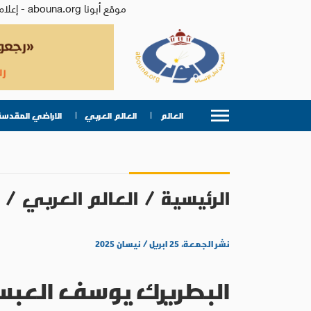
موقع أبونا abouna.org - إعلام من أجل الإنسان | يصدر عن المركز الكاثوليكي للدراسات والإعلام في الأردن - رئيس التحرير: الأب د.رفعت بدر
العالم
العالم العربي
الاراضي المقدسة
الرئيسية
/
العالم العربي
/
نشر الجمعة، ٢٥ ابريل / نيسان ٢٠٢٥
البطريرك يوسف العبسي 