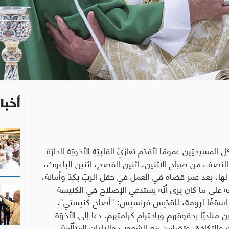
أخبا
المسيحيّين عمومًا لأقدّم تعازيّ القلبيّة الأخويّة الحارّة
النصف من صباح الاثنين، اثنين الفصح، اثنين الباعوث،
ء لها، بعد عمر قضاه في العمل في حقل الربّ بكدّ وأمانة،
على ما كان يرى أنّه يستدعي الإصلاح في الكنيسة
به أسقفًا لرومة، للقدّيس فرنسيس: "أصلح كنيستي".
 مناديًا بحقوقهم وباحترام كرامتهم. دعا إلى الأخوّة
 والتكافؤ. وتضامن مع الشعوب والبلدان المتألّمة