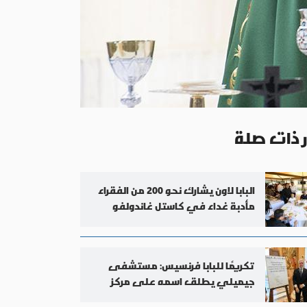
ر ذات صلة
البابا لاون يشارك نحو 200 من الفقراء
مأدبة غداء في كاستل غاندولفو
تكريمًا للبابا فرنسيس: مستشفى
جيميلي يطلق اسمه على مركز
القلب الجديد