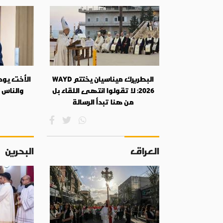
البطريرك ميناسيان يختتم WAYD
الأخت يودي
2026: لا تقولوا انتهى اللقاء بل
والناس 
من هنا تبدأ الرسالة
العراق
البحرين