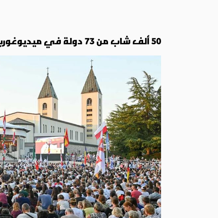
50 ألف شاب من 73 دولة في ميديوغوريه: العودة إلى الينبوع