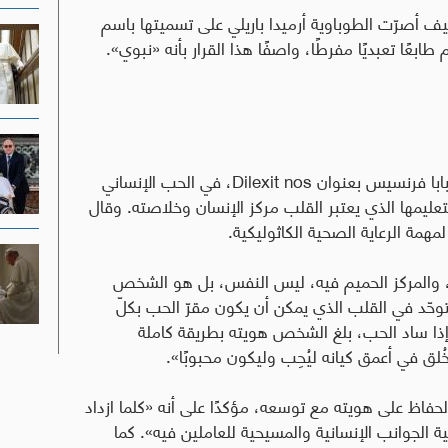
يف أصرّت الطوباوية أرميدا باريلي على تسميتها باسم
عًا تعبديًا مفرطًا، واصفًا هذا القرار بأنه «نبوي».
للبابا فرنسيس بعنوان
Dilexit nos
، في الحب الإنساني
يمها الذي يعتبر القلب مركز الإنسان وخلاصته. وقال
مهمة الرعاية الصحية الكاثوليكية
.
ن، والمركز الحميم فيه، ليس النفس، بل هو الشخص
توحّد في القلب الذي يمكن أن يكون مقرّ الحب بكلّ
، إذا ساد الحب، بلغ الشخص هويته بطريقة كاملة
لق في أعمق كيانه ليُحِب وليكون محبوبًا».
فاظ على هويته مع توسعه، مؤكدًا على أنه «كلما ازداد
 الجوانب الإنسانية والمسيحية للعاملين فيه». كما