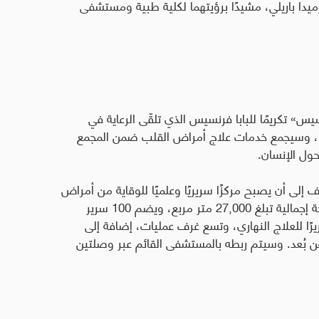
يدا باريلي، مشيدًا برؤيتهما لكلية طبية ومستشفى
يس» تكريمًا للبابا فرنسيس الذي تلقّى الرعاية في
يميلي خلال حبريته التي امتدت 13 عامًا، وسيجمع خدمات علاج أمراض القلب ضمن المجمع
حول الإنسان
.
إلى أن يصبح مركزًا سريريًا وعلميًا للوقاية من أمراض
ويمتد المركز على مساحة إجمالية تبلغ 27,000 متر مربع، ويضم 100 سرير
 العادية، و28 سريرًا للعناية المركزة، و16 سريرًا للعلاج النهاري، وتسع غرف عمليات، إضافة إلى
ن بُعد. وسيتم ربطه بالمستشفى القائم عبر وصلتين