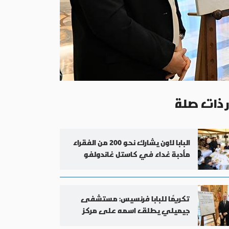
ر ذات صلة
البابا لاون يشارك نحو 200 من الفقراء
مأدبة غداء في كاستل غاندولفو
تكريمًا للبابا فرنسيس: مستشفى
جيميلي يطلق اسمه على مركز
القلب الجديد