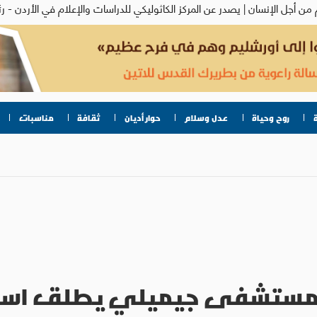
روح وحياة
عدل وسلام
حوار أديان
ثقافة
مناسبات
يس: مستشفى جيميلي يطلق اسم