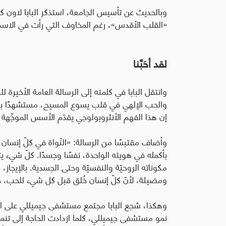
وبالحديث عن تأسيس الجامعة، استذكر البابا لاون ك
«القلب الأقدس»، رغم المخاوف التي رأت في الاسم طاب
لقد أحَبَّنا
وانتقل البابا في كلمته إلى الرسالة العامة الأخيرة 
والحب الإلهي في قلب يسوع المسيح، مستشهدًا بتعل
إن هذا الفهم الأنثروبولوجي يقدّم الأسس الموجِّهة ل
وأضاف مقتبسًا من الرسالة: «النّواة في كلّ إنسا
بأكمله في هويته الواحدة، نفسًا وجسدًا. كلّ شيء ي
مكوناته الروحيّة والنفسيّة وحتى الجسدية. بالإيجاز
ومضيئة، لأنّ كلّ إنسان خُلق قبل كل شيء للحب، خُ
وهكذا، شجع البابا مجتمع مستشفى جيميللي على الح
نمو مستشفى جيميللي، كلما ازدادت الحاجة إلى تنمية