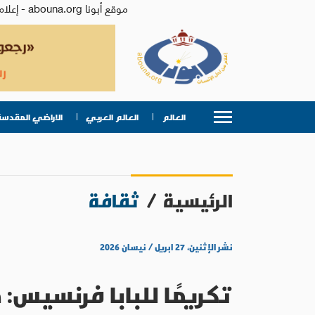
موقع أبونا abouna.org - إعلام من أجل الإنسان | يصدر عن المركز الكاثوليكي للدراسات والإعلام في الأردن - رئيس التحرير: الأب د.رفعت بدر
العالم
العالم العربي
الاراضي المقدسة
الرئيسية
/
ثقافة
نشر الإثنين، ٢٧ ابريل / نيسان ٢٠٢٦
تكريمًا للبابا فرنس