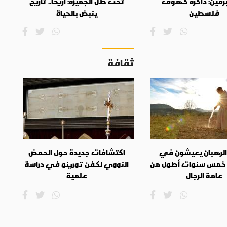
برقين: ذاكرة كهوف
تحت ظل الجميزة: أريحا.. تاريخٌ
فلسطين
ينبض بالحياة
ثقافة
 الرهبان يعيشون في
اكتشافات جديدة حول الحمض
خمس سنوات أطول من
النووي لكفن تورينو في دراسة
عامة الرجال
علمية