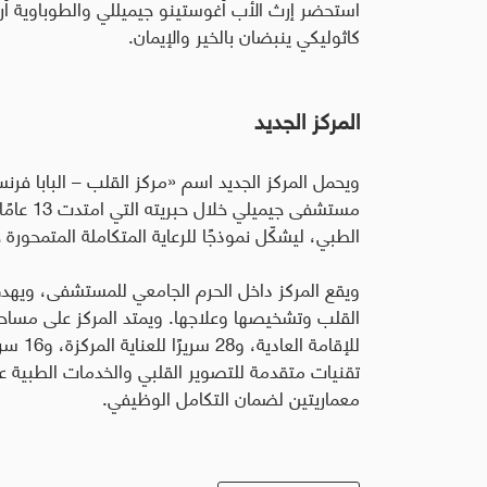
استحضر إرث الأب أغوستينو جيميللي والطوباوية أرم
كاثوليكي ينبضان بالخير والإيمان.
المركز الجديد
ويحمل المركز الجديد اسم «مركز القلب – البابا فرنس
مستشفى ج
الطبي، ليشكّل نموذجًا للرعاية المتكاملة المتمحورة 
ويقع المركز داخل الحرم الجامعي للمستشفى، ويهدف 
القلب وتشخيصها وعلاجها
.
للإقامة
تقنيات متقدمة للتصوير القلبي والخدمات الطبية ع
معماريتين لضمان التكامل الوظيفي.