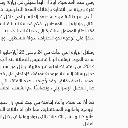
وفي هذه المناسبة، أودّ أن أبدأ حديثي عن زيارته وح
فترة وجيزة من انتخابه وإعتلائه السدة البطرسية.
فم
الأردن عبر طائرة مروحية –بعد إنجازه برنامج حافل في
الثاني وزيارته إلى المغطس- قدّم قداسة البابا فر
فقد اختار الوصول مباشرة إلى مدينة الميلاد، بيت 
مبكرًا على توجهه نحو الاعتراف بدولة فلسطين
.
وبال
ساحة المهد، توقّف
البابا فرنسيس للصلاة عند الجد
2014،
في لفتة تضامنية غير مقررة، ونزل من سيار
حمل رسالة إنسانية وروحية عميقة، كإحتجاج على فص
بصمت لعدة دقائق. وقد وُصِفت هذه اللفتة، التي أ
جدار الفصل الإسرائيلي، وتضامنًا مع الشعب الفلس
كما أنّ قداسته، وأثناء إقامته في بيت لحم، زار م
اليومية وآمالهم المستقبلية، مما كان له دلالاته ا
اطّلع خلالها على التحديات التي يواجهونها في ظل 
العادل
.