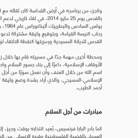
وكجزء من برنامجه في أرض القداسة كان لقائه مع 
بولس السادس والبطريرك أثيناغوراس عام 1964، وقد
رحاب كنيسة القيامة، وبتوقيع وثيقة مشتركة تدعو 
القدس للديانة المسيحية ورمزيتها كنقطة الالتقاء ل
ومحطة أخرى مهمة جدًا في مسيرته قام بها خلال زي
الأوقاف الإسلامية، داعيًا إلى بناء جسور السلام و
اسم الله من خلال العنف وأن نعمل سويًا من أجل ال
الإسلامي-المسيحي، والذي أراد بشدة وضع وثيقة "الأ
أحمد الطيب.
مبادرات من أجل السلام
كما بادر البابا فرنسيس، بُعيد انتخابه بوقت وجيز
العميق بالقضية الفلسطينية وقربه الإنساني من الش