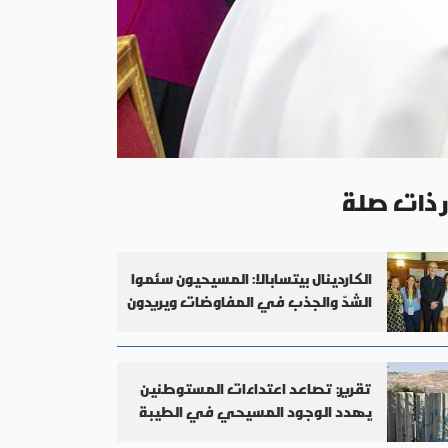
ر ذات صلة
الكاردينال بيتسابالا: المسيحيون سئموا
الشدّ والجذب في المفاوضات ويريدون
السلام
تقرير: تصاعد اعتداءات المستوطنين
يهدد الوجود المسيحي في الطيبة
بالضفة الغربية