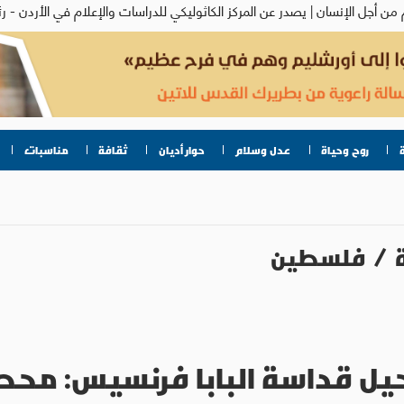
روح وحياة
عدل وسلام
حوار أديان
ثقافة
مناسبات
/
فلسطين
حيل قداسة البابا فرنسيس: م