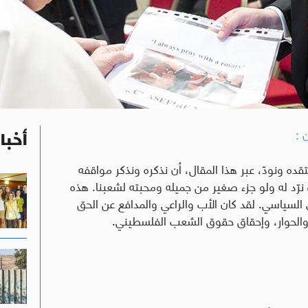
 :
أخبا
قده ونودّ، عبر هذا المقال، أن نذكره ونذكر مواقفه
 نرّد له ولو جزء صغير من جميله ومحبته لشعبنا. هذه
 السياسي. لقد كان الأب والراعي والمدافع عن الحق
دل والحوار، وإحقاق حقوق الشعب الفلسطيني.