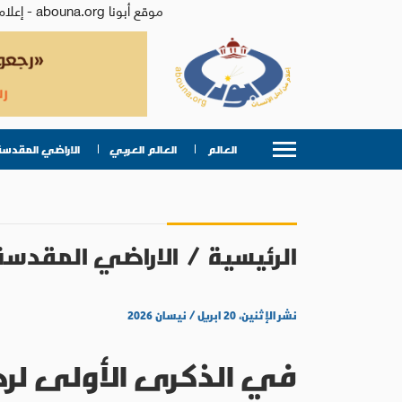
موقع أبونا abouna.org - إعلام من أجل الإنسان | يصدر عن المركز الكاثوليكي للدراسات والإعلام في الأردن - رئيس التحرير: الأب د.رفعت بدر
العالم
العالم العربي
الاراضي المقدسة
الرئيسية
/
الاراضي المقدسة
نشر الإثنين، ٢٠ ابريل / نيسان ٢٠٢٦
في الذكرى الأولى لر