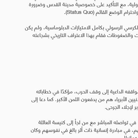
ات الشرعية الدولية، مع التأكيد على خصوصية مدينة القدس وضرورة
احترام الوضع القائم
(Status Quo)
.
رسي الرسولي بكامل الامتيازات الدبلوماسية، ولم يكن
ات والضغوطات فقام بهذا الاعتراف التاريخي بشجاعته
اقفه الداعية إلى وقف الحرب، مؤكدًا في خطاباته
يين الأبرياء هم من يدفعون الثمن الأكبر. كما دعا إلى
 لإجلاء الجرحى.
في تواصله المباشر مع من لجأ إلى كنيسة العائلة
 في مبادرة إنسانية ذات أثر بالغ في نفوسهم وكان
مانيللي.