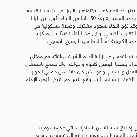
البطريرك
المسكوني برثلماوس الأول في كنيسة القيامة
بالقدس يوم 25 مايو 2014، في لقاء تاريخي لدعم الوحدة المسيحية بعد 50 عامًا من اللقاء الأول بين البابا
توّج اللقاء بسجود مشترك وصلاة مسكونية في
للتقارب الكنسي
.
وأتى هذا اللقاء تأكيدًا على مركزية
وحدة الكنيسة كما أرادها سيدنا يسوع المسيح.
ارته للقدس هي زيارة الحرم الشريف ولقائه مع ممثلي
احترام بعضنا البعض كأخوة وأخوات، وألا نسمح باستغلال
عدل والسلام. وهو الذي كان دائمًا من داعمي الحوار
خوّة الإنسانية" التي وقع عليها مع شيخ الأزهر، الإمام
، إلى إطلاق سلسلة من المبادرات التي عكست وعيه
عب الفلسطيني. فَعَقِبَ زيارته إلى فلسطين، وجّه