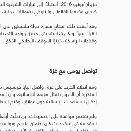
حزيران/يونيو 2016، استنادًا إلى قرار
ضمان وضعها القانوني والتاريخي بضمانات دولية، و
وقد أعقب ذلك افتتاح سفارة دولة فلسطين لدى الك
القرارُ سهلاً ولكن قداسته بقي مصرًا وواجه التحدي
وقناعاته الراسخة متبنيًا الموقف الأخلاقي المُحّق.
تواصل يومي مع غزة
ومع اندلاع الحرب على غزة، واصل البابا فرنسيس مو
المتكررة أن الحروب تمثل هزيمة للإنسانية، وأن المدن
إدخال المساعدات الإنسانية دون عوائق، وفتح المعابر
ولم تقتصر مواقفه على التصريحات، بل تجلّت أيضًا 
المقدسة في غزة، حيث كان يطمئن عليهم ويواسيهم،
على تواصل يومي مع راعي الكنيسة، الأب جبرائيل رو