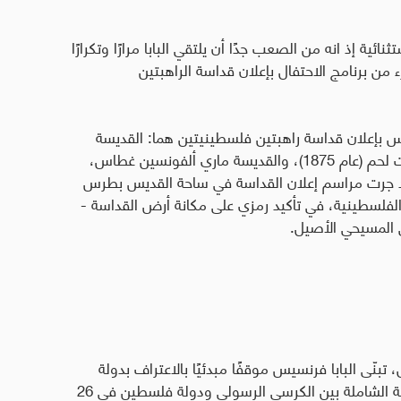
ائية إذ انه من الصعب جدًا أن يلتقي البابا مرارًا وتكرارًا
ن برنامج الاحتفال بإعلان قداسة الراهبتين
ة البابا فرنسيس بإعلان قداسة راهبتين فلسطينيتين هما: القديسة
مريم البواردي، مؤسسة دير راهبات الكرمل في بيت لحم (عام 1875)، والقديسة ماري ألفونسين غطاس،
نة الوردية في القدس (عام 1880). وقد جرت مراسم إعلان القداسة في ساحة القديس بطرس
لسطينية، في تأكيد رمزي على مكانة أرض القداسة -
ي المسيحي الأصيل.
تبنّى البابا فرنسيس موقفًا مبدئيًا بالاعتراف بدولة
فلسطين على حدود عام 1967، تُوّج بتوقيع الاتفاقية الشاملة بين الكرسي الرسولي ودولة فلسطين في 26