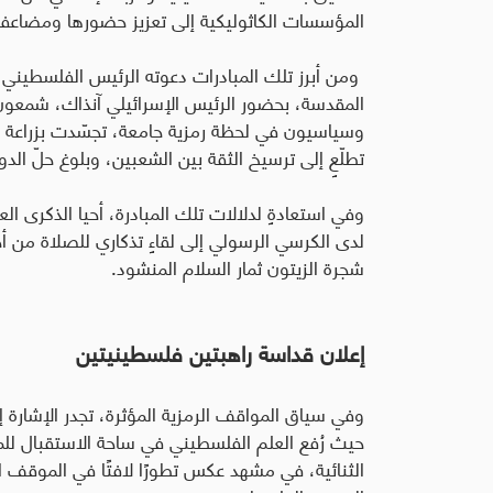
المؤسسات الكاثوليكية إلى تعزيز حضورها ومضاعفة 
ومن أبرز تلك المبادرات دعوته الرئيس الفلسطيني
المقدسة، بحضور الرئيس الإسرائيلي آنذاك، شمعون
وسياسيون في لحظة رمزية جامعة، تجسّدت بزراعة شجر
تطلّعٍ إلى ترسيخ الثقة بين الشعبين، وبلوغ حلّ الد
وفي استعادةٍ لدلالات تلك المبادرة، أحيا الذكرى ا
لدى الكرسي الرسولي إلى لقاءٍ تذكاري للصلاة من أج
شجرة الزيتون ثمار السلام المنشود
.
إعلان قداسة راهبتين فلسطينيتين
وفي سياق المواقف الرمزية المؤثرة، تجدر الإشارة إ
حيث رُفع العلم الفلسطيني في ساحة الاستقبال للمر
الثنائية، في مشهد عكس تطورًا لافتًا في الموقف الد