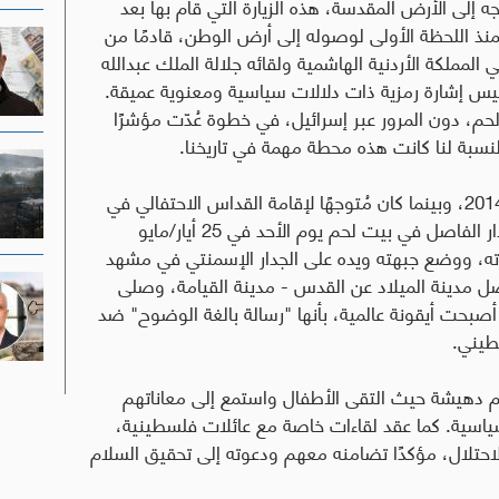
جه إلى الأرض المقدسة، هذه الزيارة التي قام بها بعد
نذ اللحظة الأولى لوصوله إلى أرض الوطن، قادمًا من
 المملكة الأردنية الهاشمية ولقائه جلالة الملك عبدالله
نسيس إشارة رمزية ذات دلالات سياسية ومعنوية عميقة.
لحم، دون المرور عبر إسرائيل، في خطوة عُدّت مؤشرًا
نسبة لنا كانت هذه محطة مهمة في تاريخنا.
وخلال الزيارة التي بدأت في 24 وحتى 26 أيار/مايو 2014، وبينما كان مُتوجهًا لإقامة القداس الاحتفالي في
ار الفاصل في بيت لحم يوم الأحد
في 25 أيار/مايو
ته، ووضع جبهته ويده على الجدار الإسمنتي في مشهد
ل مدينة الميلاد عن القدس - مدينة القيامة، وصلى
صبحت أيقونة عالمية، بأنها "رسالة بالغة الوضوح" ضد
طيني.
خيم دهيشة حيث التقى الأطفال واستمع إلى معاناتهم
لسياسية. كما عقد لقاءات خاصة مع عائلات فلسطينية،
الاحتلال، مؤكدًا تضامنه معهم ودعوته إلى تحقيق السلام