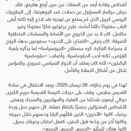
أشخاص وقادة أبعد من المعتاد: من مين أونغ هلاينغ، قائد
جيش ميانمار المسؤول عن حملات ضد الروهينغا، إلى البطريرك
الروسي كيريل الذي لم يمتنع عن توجيه نقد لاذع إليه لكنه أبقى
الباب مفتوحًا دائمًا أمامه. طرح برغوليو فكرًا مفتوحًا وغير
مكتمل. كان لا بد من الخروج من الأنماط والمسلمات المنطقية
الضيقة. كان ينبغي «التعدّي على الحدود» مدفوعين بدهاء الروح
لا بصرامة الفكرة. كره مصطلح «الجيوسياسة» لما يذكّره بلعبة
القِرْص، لكنه أحب الدبلوماسية. وأضاف: «دبلوماسية
الركبتين»؛ لأنه كان يعتقد أن الحوار السياسي ضروري وللمؤمن
شكل من أشكال الصلاة والتأمل
.
لهذا في يوم جنازته، 26 نيسان 2025، وبعد الاحتفال في ساحة
القديس بطرس، وقف على درجات كنيسة القديسة مريم الكبرى
حوالي أربعون شخصًا من الفقراء والمهاجرين والسجناء وبعض
الأشخاص المتحوّلين جنسيًا بانتظار نعشه. كل منهم حمل وردة
بيضاء. كانوا «الآخرين» الذين قابَلَهم البابا ودعمهم خلال حبريته
وكانوا آخر من ودّعه قبل الدفن، كفعل امتنان وعرفان جميل.
كانوا هناك ليُمثّلو «الجميع، الجميع، الجميع».