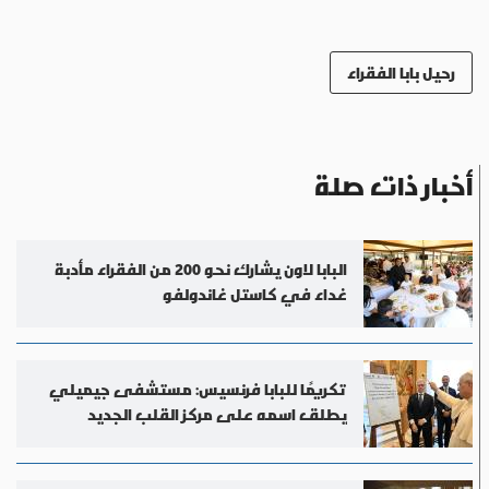
رحيل بابا الفقراء
أخبار ذات صلة
البابا لاون يشارك نحو 200 من الفقراء مأدبة
غداء في كاستل غاندولفو
تكريمًا للبابا فرنسيس: مستشفى جيميلي
يطلق اسمه على مركز القلب الجديد