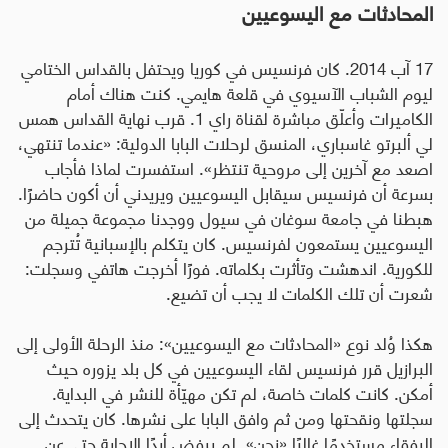
المحادثات مع اليسوعيين
17
آب 2014. كان فرنسيس في كوريا ويحتفل بالقداس الختامي
ليوم الشباب الآسيوي في قلعة هايمي. كنت هناك أمام
الكاميرات وأعلّق مباشرة لقناة راي 1. قرب نهاية القداس همس
لي ألبرتو غاسباري، المنسق لرحلات البابا الدولية: «عندما تنتهي،
اصعد مع آخرين إلى مروحية تنتظر». استفسرت لماذا فأجاب
بسرعة أن فرنسيس سيقابل اليسوعيين ويريدني أن أكون حاضرًا.
هبطنا في جامعة سوغان في سيول ووجدنا مجموعة جميلة من
اليسوعيين يستمعون لفرنسيس. كان يتكلم بالإسبانية تُترجم
للكورية. اندهشت وتأثرت بكلماته. فورًا أخرجت هاتفي وسجلت:
شعرت أن تلك الكلمات لا يجب أن تضيع
.
هكذا وُلد نوع «المحادثات مع اليسوعيين»: منذ الرحلة الأولى إلى
البرازيل قرر فرنسيس لقاء اليسوعيين في كل بلد يزوره حيث
أمكن. كانت كلمات خاصة، لم تكن مهيّأة للنشر في البداية.
سجلتها ونقحتها ومن ثم وافق البابا على نشرها. كان يتحدث إلى
الرفقاء مستخدمًا غالبًا «نحن». لم يرفض أبدًا الإجابة حتى عن