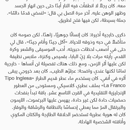
معه. كان رجلًا لا انطفأت فيه النار أبدًا حتى حين انهار الجسد
وظهر الوهن عليه. آخر مرة اتصل بي قال: «لنمضِ قدمًا دائمًا».
جملة بسيطة، لكن فيها فتح لطريق
.
ذكرى خارجية أخيرة: كان إنسانًا جوهريًا، زاهدًا، لكن صومه كان
متأصّلًا في حبه وذوقه للحياة. «آكل جيدًا وأنام جيدًا»، قال لي
حتى في أصعب لحظات حبريته. أحب الموسيقى والشعر وكرة
القدم. رأيته مرات بلا زيّ البابا، بقميص وكنزة، ملابس نظيفة
لكن عليها أثر الزمن، ومع ذلك هناك تفصيلة لن أنساها - خارجية
تمامًا لكنها عندي واضحة: عطِرُه الطيب. كان بعد خروجي يبقى
أثره في أنفي. كان يستخدم ماء عطر قديم الطراز
«Tipo Inglesa
La Franco»
بملف عطري كلاسيكي ومستوحى من العطور
الإنجليزية التقليدية في القرن التاسع عشر. باقة تبدأ بنفحات
حمضيات حادة لكن غير حادة، يهيمن عليها البرغموت، الليمون
والبرتقال المرّ مما يعطي إحساسًا بالنظافة والرشاقة والوقار.
كان له هوية عطرية تستحضر الحلاقة الطازجة والكتان المكوي
وأناقته الشخصية الهادئة.