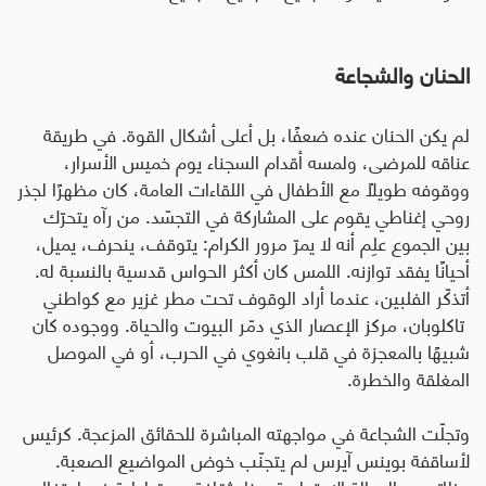
الحنان والشجاعة
لم يكن الحنان عنده ضعفًا، بل أعلى أشكال القوة. في طريقة
عناقه للمرضى، ولمسه أقدام السجناء يوم خميس الأسرار،
ووقوفه طويلًا مع الأطفال في اللقاءات العامة، كان مظهرًا لجذر
روحي إغناطي يقوم على المشاركة في التجسّد. من رآه يتحرّك
بين الجموع علِم أنه لا يمرّ مرور الكرام: يتوقف، ينحرف، يميل،
أحيانًا يفقد توازنه. اللمس كان أكثر الحواس قدسية بالنسبة له.
أتذكّر الفلبين، عندما أراد الوقوف تحت مطر غزير مع كواطني
تاكلوبان، مركز الإعصار الذي دمّر البيوت والحياة. ووجوده كان
شبيهًا بالمعجزة في قلب بانغوي في الحرب، أو في الموصل
المغلقة والخطرة.
وتجلّت الشجاعة في مواجهته المباشرة للحقائق المزعجة. كرئيس
لأساقفة بوينس آيرس لم يتجنّب خوض المواضيع الصعبة.
عظاته عن العدالة الاجتماعية وبناء ثقافة ديمقراطية في احتفال