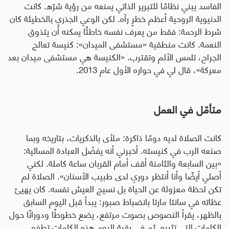
الفاسد يبني نظامًا للتبرير الذاتي يمنعه من رؤية شرّه. كانت
الدنيوية الروحية أعظم خطرٍ رآه. لكن الوعي الجذري بالخطيئة كان
شرط الرحمة: فقط من يعرف نفسه خاطئًا يمكنه أن يتذوق
النعمة. كانت منطقية «مستشفى الميدان»: كنيسة تعالج
الجراح، تلمس الألم وتقترب. «الكنيسة هي مستشفى ميدان بعد
معركة»، قال لي في حواره الأول عام 2013
.
متأمّل في العمل
كانت الصلاة لديه دومًا ذاكرة: ملأى بالذكريات، بتاريخه وبما
صنعه الرب في كنيسته. أخبرني أنه يفضّل العبادة المسائية:
«بين السابعة والثامنة أقف أمام القربان ساعة كاملة. لكني
أصلي أيضًا وأنا أنتظر دوري لدى طبيب الأسنان». الصلاة لم
تكن لحظة معزولة عن الحياة بل نسيج العيش نفسه. كان يهيئ
عظاته في سانتا مارتا بانضباط صبور: يبدأ قبل اليوم السابق
بالظهر، يقرأ النصوص بصوت مرتفع، يضع خطوطًا ودورانًا حول
الكلمات التي تثيره. ثم في بقية اليوم هذه الكلمات تطفو