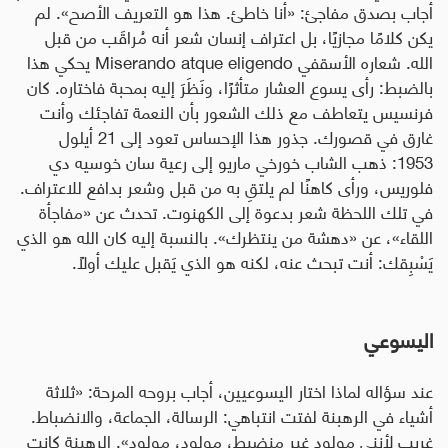
أجاب بصدق مفاجئ: «أنا خاطئ. هذا هو التعريف الأصح». لم
يكن كلامًا مجازيًا، بل اعتراف إنسان شعر أنه مُراقَب من قبل
الله. شعاره الأسقفي
Miserando atque eligendo
يحكي هذا
بالضبط: رأى يسوع العشار متأثرًا، ونَظَرَ إليه بمحبة فاختاره. كان
فرنسيس يتعاطف مع ذلك الشعور بأن النعمة تفاجئك وأنت
غارق في قصورك. جذور هذا الإحساس تعود إلى 21 أيلول
1953: ذهب الشاب خورخي ماريو إلى رعية سان خوسيه دي
فلوريس، ورأى كاهنًا لم يلتقِ به من قبل وشعر بدافع للاعتراف.
في تلك اللحظة شعر بدعوة إلى الكهنوت. تحدث عن «مفاجأة
اللقاء»، عن «دهشة من ينتظرك». بالنسبة إليه كان الله هو الذي
يَسْبِقك: أنت تبحث عنه، لكنه هو الذي يَقبل عليك أولًا
.
اليسوعي
عند سؤاله لماذا اختار اليسوعيين، أجاب بروحه المرحة: «ثلاثة
أشياء في الرهبنة لفتت انتباهي: الرسالة، الجماعة، والانضباط.
غريب لأنني مولود غير منضبط، مولود، مولود». الرهبنة كانت