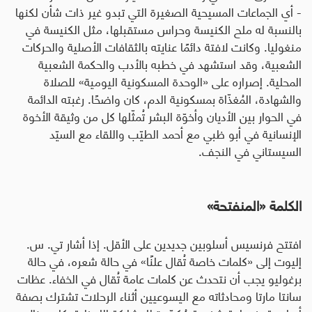
- أي الجماعات المسيحية الصغيرة التي تبدو غير ذات شأن لكنها
بالنسبة له ملح الكنيسة وحراس مستقبلها، مثل الكنيسة في
منغوليا. وكانت لافتة دائمًا عنايته بالثقافات الأصلية والحركات
الشعبية، وقد استشهد في خطبه بالأدب والحكمة الشعبية
المحلية. إصراره على «الوحدة المسكونية اليومية» للصلاة
والشهادة، المُغذّاة بمسكونية الدم، كان واضحًا. رغبته الدائمة
في الحوار بين الأديان وأخوّة البشر تُمثّلها كل من وثيقة الأخوة
الإنسانية في أبو ظبي مع أحمد الطيّب واللقاء مع السيّد
السيستاني في النجف
.
الكلمة «المنفتحة
»
افتتح فرنسيس أسلوبين جديدين على الأقل. إذا أشار تي. س.
إليوت إلى «كلمات خاصة تُقال علنًا» في حالة شعره، في حالة
برغوليو يجب أن نتحدث عن كلمات عامة تُقال في الخفاء. عظات
سانتا مارتا ومحادثاته مع اليسوعيين أثناء الرحلات تشترك بصفة