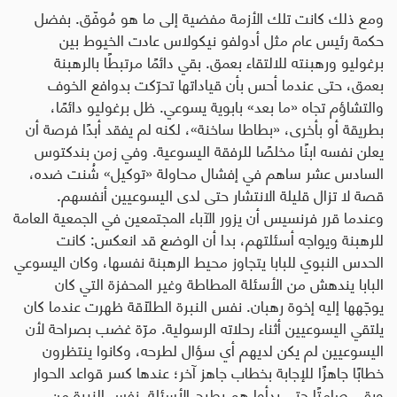
ومع ذلك كانت تلك الأزمة مفضية إلى ما هو مُوفّق. بفضل
حكمة رئيس عام مثل أدولفو نيكولاس عادت الخيوط بين
برغوليو ورهبنته للالتقاء بعمق. بقي دائمًا مرتبطًا بالرهبنة
بعمق، حتى عندما أحس بأن قياداتها تحرّكت بدوافع الخوف
والتشاؤم تجاه «ما بعد» بابوية يسوعي. ظل برغوليو دائمًا،
بطريقة أو بأخرى، «بطاطا ساخنة»، لكنه لم يفقد أبدًا فرصة أن
يعلن نفسه ابنًا مخلصًا للرفقة اليسوعية. وفي زمن بندكتوس
السادس عشر ساهم في إفشال محاولة «توكيل» شُنت ضده،
قصة لا تزال قليلة الانتشار حتى لدى اليسوعيين أنفسهم.
وعندما قرر فرنسيس أن يزور الآباء المجتمعين في الجمعية العامة
للرهبنة ويواجه أسئلتهم، بدا أن الوضع قد انعكس: كانت
الحدس النبوي للبابا يتجاوز محيط الرهبنة نفسها، وكان اليسوعي
البابا يندهش من الأسئلة المطاطة وغير المحفزة التي كان
يوجّهها إليه إخوة رهبان. نفس النبرة الطلّاقة ظهرت عندما كان
يلتقي اليسوعيين أثناء رحلاته الرسولية. مرّة غضب بصراحة لأن
اليسوعيين لم يكن لديهم أي سؤال لطرحه، وكانوا ينتظرون
خطابًا جاهزًا للإجابة بخطاب جاهز آخر؛ عندها كسر قواعد الحوار
وبقي صامتًا حتى بدأوا هم بطرح الأسئلة. نفس النبرة من