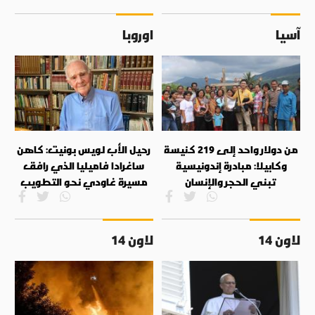
آسيا
اوروبا
من دولار واحد إلى 219 كنيسة
رحيل الأب لويس بونيت: كاهن
وكابيلا: مبادرة إندونيسية
ساغرادا فاميليا الذي رافق
تبني الحجر والإنسان
مسيرة غاودي نحو التطويب
لاون 14
لاون 14