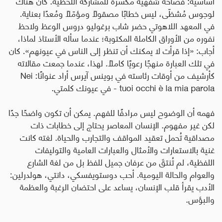
أساسية: فصاحة شفهية مُكسّرة للمشاركة اللحظية. كان هناك
لوجوس مُشظّى، ليس خطابًا مصقولًا ومؤمّلًا ومُعدًا بعناية.
في المعهد اللاهوتي حضر شاب برغوليو دروس الوعظ ولاحظ
نفوره من الأوراق الكاملة المكتوبة؛ عندما سأله الأستاذ لماذا،
أجاب: «إذا قرأت لا يمكنك أن تنظر إلى الناس في عيونهم». كان
في تلك العبارة منهجًا رعويًا كاملًا. لهذا، عندما جمعت مقالاته
كأرشيف من أوقات رئاسته في بوينس آيرس أراد عنوانًا:
Nei
tuoi occhi è la mia parola
-
في عيونك كلمتي
.
فهمه أن الوضوح ليس مرادفًا للفهم. يمكن أن تكون واضحًا جدًا
لكن غير مفهوم. الإنسان المعاصر يحتاج إلى خطابات ذات
مصداقية تُحمل تعقيد المواقف والتجارب والحياة. لغته كانت
غنية بالاستعارات والأمثال والعبارات العامية والتوليفات
اللفظية، لم تُنتقَ من عرفان جميل للفظ بل من لغة الشارع
والعوام والحالة اليومية. أحب دوستويفسكي، دانتي، هولدرلين:
الأدب يقرأ قلب الإنسان، يساعد على احتضان الرغبة والعظمة
والبؤس
.