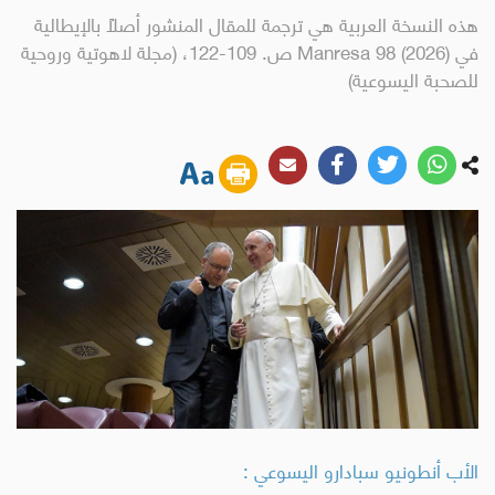
هذه النسخة العربية هي ترجمة للمقال المنشور أصلاً بالإيطالية
في Manresa 98 (2026) ص. 109-122، (مجلة لاهوتية وروحية
للصحبة اليسوعية)
الأب أنطونيو سبادارو اليسوعي :