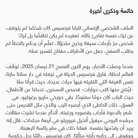
خاتمة وذكرى أخيرة
الملف الشخصي الإنساني للبابا فرنسيس كان شخصًا لم يتوقف
عن ترك نفسه تفاجئ بالله. تعقيده لم يكن تناقضًا بل ثراءً:
شخص مرّ بأزمات عميقة وخرج متحوّلًا، تعلّم أن يحكم بالخطأ ثم
يطلب الصفح، جعل من الأطراف مفتاح تفسير عمله
.
عندما وصلت الأخبار، يوم اثنين الفصح 21 نيسان 2025، توقّف
العالم لحظة. فارق فرنسيس الحياة في غرفته في دار سانتا مارتا،
نفس الغرفة التي التقيته فيها مرات عديدة، حيث قرأنا معًا
-ليُنتج منها كتب حوارات- قصص المسنين، تحدثنا عن الأطفال،
حيث الباب كان دومًا مفتوحًا. بقي خورخي ماريو برغوليو، في
العمق، ذلك الخاطئ الذي أبصره الرب والذي مثل القديس متى
شعر بالدعوة فأجاب بقصوره ورغبته. أتذكّر عندما نشرت مقالات
مرشده الروحي ميغيل أنخيل فيوريتو في أربعة مجلدات، قال إنه
يريد أن يقدّمها بنفسه. فعلنا ذلك في مقر رئاسة الرهبنة.
ووقوفي إلى جانبه رأيته متأثرًا. كان فرنسيس دائمًا رجل حكومة