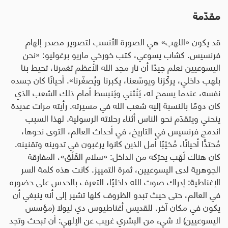
مقدّمة
قد يكون «اللهب» هي الصورة الأنسب لتصوير مصدر إلهام
فرنسيس. كشاب يسوعي، كتب خورخي ماريو برغوليو: «نحن
اليسوعيين نعلم جيدًا أن نار مجد الله الأعظم تغمرنا، تحيط بنا
بلهب داخلي، يركّزنا ويوسّعنا، يكبرنا ويُصغّرنا». أحيانًا كان جسده
نفسه، عندما يسمح له، يَنْثني ويَنبسط أمام ذلك الشعب الذي
كان دومًا بالنسبة إليه شعب الله في مسيرته. رأيته مرات عديدة
ينحني ويتقدّم نحو الناس أثناء رحلاته الرسولية. لهذا السبب
اندمج فرنسيس في التاريخ، في أحداث العالم، التوى نحوها،
مُحتدًّا أحيانًا، مُخيّبًا أمل الذين كانوا يرغبون في تدوينه وتقنينه.
كان هناك لَهَب يحرّكه من الداخل: «سلام القَلَق»، المفارقة
الجوهرية لدى اليسوعيين، ثمرة التمييز. كانت هذه كلمة السر
الإغناطية: إدراك صوت الله داخليًا، التعرف بالحدس على حضوره
في العالم، حتى حيث تبدو الظروف كلها تشير إلى أنه ينبغي أن
يكون في مكان آخر. للقديس أغناطيوس دي ليولا (مؤسس
اليسوعيين) لا شيء من البشري غريب عن الإلهي: أن تبحث وتجد