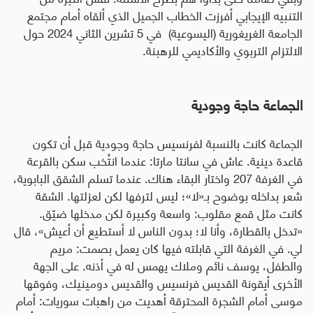
التنبيه الإيجابي أفرزت الخطاب الجميل الذي ألقاه أمام مجتمع
الجامعة الغريغورية (اليسوعية) في 5 تشرين الثاني 2024 حول
الالتزام التربوي والأكاديمي للرهبنة
.
الجماعة حاجة وجودية
الجماعة كانت بالنسبة لفرنسيس حاجة وجودية قبل أن تكون
قاعدة دينية. عاش في سانتا مارتا: عندما انتُخب سكن بالقرعة
في الغرفة 207 واختار البقاء هناك. عندما تسلم الشقق البابوية،
شعر بداخله بوضوح بـ«لا»؛ ليس لترفها لكن لعزلتها. الشقة
كانت مثل قمع مقلوب: واسعة وكبيرة لكن مدخلها ضيّق.
«تدخل بالقطارة، وأنا لا؛ بدون الناس لا أستطيع أن أعيش»، قال
لي. في الغرفة التي قابلته فيها كان يعمل بصمت: مريم
والطفل، يوسف نائم وملاك يهمس له في أذنه. على الجهة
الأخرى أيقونة القديس فرنسيس والقديس دومينيك، وفوقها
موسى أمام الشجرة المحترقة أهديت من راهبات سوريات: أمام