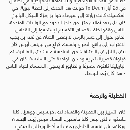
في 25 أيار
Te Deum
حولت هذا الحدث إلى لحظة نبوية. في
المكسيك كانت زيارته إلى سيوداد خواريز رمزًا: الهيكل البابوي
كان على بعد ثمانين مترًا من حاجز الحدود مع الولايات المتحدة.
الناس وقفوا خلف قضبان التقسيم ليستمعوا إلى القداس.
الحاجز تحول إلى جسر بالرمز. لا يعطى الحنان عن بُعد، بل يجب
الاقتراب إلى واقع الصراع ولمسه. كراعٍ في بوينس آيرس كان
يبقى الليل في الاعتراف: من السادسة مساءً حتى العاشرة، ثم
قيلولة قصيرة، ثم يعاود من الواحدة حتى السادسة. كان في
البازيليكا ثلاثون معترفًا والطابور لا ينتهي. الاستماع لحياة الناس
- هذا كان يُعِدّ للوعظ
.
الخطيئة والرحمة
كان التمييز بين الخطيئة والفساد لدى فرنسيس جوهريًا. كلنا
خاطئون، لكن ليس كلنا فاسدين. الفساد مرض يُبعد الإنسان
ويغلقه على نفسه. الخاطئ يعرف أنه أخطأ ويطلب الصفح؛