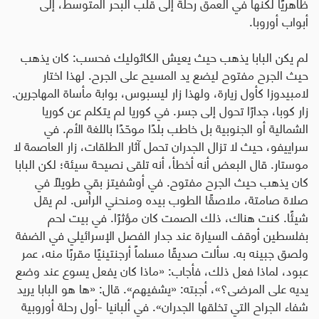
ظاهريًا لكنها في العمق رحلة إلى قلب البحر المتوسط، إلى
أبواب أوروبا
.
لم يكن البابا يذهب حيث يعيش الكاثوليك فحسب: كان يذهب
حيث الجرح مفتوح ليضع يد المسيح على الجرح. لهذا اختار
لامبيدوزا كأول زيارة، ولهذا زار ليسبوس، بوابة مأساة المهاجرين.
زار كوبا، جدارًا تحول إلى جسر. في كوريا لم يتكلم عن كوريا
الشمالية أو الجنوبية بل خاطب بلدًا موحّدًا باللغة الأم. في
سراييفو، حيث لا تزال الجدران تحمل آثار الطلقات، زار العاصمة لا
موستار. قال البعض أنه أخطأ، أنه تلقى نصيحة سيئة؛ لكن البابا
كان يذهب حيث الجرح مفتوح. في أوشفيتز بقي طويلًا في
صلاة صامتة، ملاصقًا الطوب بيده ومنحني الرأس. لم يقل
شيئًا. كنت هناك، ذلك الصمت كان مؤثرًا. في بيت لحم
بفلسطين أوقف السيارة عند جدار الفصل الإسرائيلي في الضفة
ولصق جبينه به. سألت صديقًا مسلماً أرجنتينيًا مقربًا منه، عمر
عبود، لماذا فعل ذلك، فأجاب: «ماذا كان يفعل يسوع عند وضع
يديه على المرضى؟»، أجبته: «يشفيهم». قال: «ها هو البابا يريد
شفاء الجراح التي تخلقها الجدران». في ألبانيا -أول رحلة أوروبية