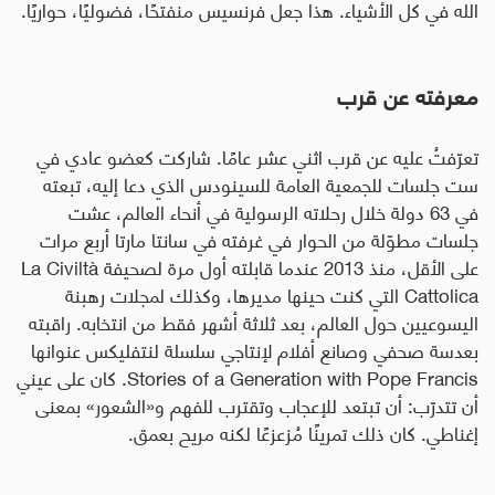
الله في كل الأشياء. هذا جعل فرنسيس منفتحًا، فضوليًا، حواريًا.
معرفته عن قرب
تعرّفتُ عليه عن قرب اثني عشر عامًا. شاركت كعضو عادي في
ست جلسات للجمعية العامة للسينودس الذي دعا إليه، تبعته
في 63 دولة خلال رحلاته الرسولية في أنحاء العالم، عشت
جلسات مطوّلة من الحوار في غرفته في سانتا مارتا أربع مرات
على الأقل، منذ 2013 عندما قابلته أول مرة لصحيفة
La Civiltà
Cattolica
التي كنت حينها مديرها، وكذلك لمجلات رهبنة
اليسوعيين حول العالم، بعد ثلاثة أشهر فقط من انتخابه. راقبته
بعدسة صحفي وصانع أفلام لإنتاجي سلسلة لنتفليكس عنوانها
Stories of a Generation with Pope Francis
. كان على عيني
أن تتدرّب: أن تبتعد للإعجاب وتقترب للفهم و«الشعور» بمعنى
إغناطي. كان ذلك تمرينًا مُزعزعًا لكنه مريح بعمق
.