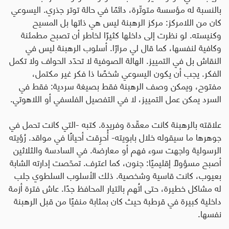
بالنسبة له مؤسسة متوتّرة، دائمًا في حالة توتر جذري. اليسوعي
كان من اللامركز: مركز الرهبنة ليس هي ذاتها بل المسيح
وكنيسته. لو نظرت إلى داخلها كثيرًا لخاطر أن تصبح مطمئنة
وكافية لنفسها، كما قال لي مرارًا. أسلوب الرهبنة ليس في
النقاش بل في التمييز. الهالة الصوفية لا تحدّد الحواف ولا تكمل
الفكر. يجب أن يكون اليسوعي شخصًا ذا فكر غير مكتمل،
مفتوح، ويمكن وصف الرهبنة فقط بصيغة سردية: فقط في
السرد يمكن عمل التمييز، لا في التفصيل الفلسفي أو اللاهوتي
.
علاقته بالرهبنة كانت معقّدة وفريدة. كتبه -التي كانت تحمل في
جوهرها ما سيقوله خلال بابويته- أُحرِقت أحيانًا في مواقد. رُؤيته
الرسولية واجهت سوء فهم أو معارضة. في السادسة والثلاثين
أصبح مسؤولاً إقليميًا: جنون، كما اعترف. تمحّصت إدارته الشابة
بعيوب، كانت قاسية وشخصية. ذلك الأسلوب السلطوي جلب
له مشاكل خطيرة، حتى اتُهم بالتيار المحافظ جدًا. عاش فترة أزمة
داخلية كبيرة في قرطبة حيث كان بمثابة منفيًا من قبل الرهبنة
نفسها.