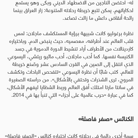
له- احتضن الناجين من الاضطهاد الديني وبكى وهو يستمع
لحكاياتهم. يمكن تتبع خريطة رحلاته المتنوعة: زار العراق بينما
رائحة أنقاض داعش ما زالت تصاعد
.
نظرة برغوليو كانت شبيهة برؤية المستكشف ماجلان: لمس
قلب العالم عند أطرافه، معصميه، حيث ينبض الدم. وباختياره
كاردينالات من الأطراف أراد تنشيط الدورة الدموية في جسد
الكنيسة نفسها. كما أحب ماجلان، أحب ماثيو ريتشي، اليسوعي
الذي انتقل إلى الصين في القرن السادس عشر وصّنع خريطة
للعالم. كتب شابًا أن نظرة اليسوعي «تتفحص الباحات وتكشف
المروج، ترى الشذرات وتحتفي بالأشكال». من دراسته الصغيرة
في سانتا مارتا امتلك أفق العالم وربط الشظايا ليفهم الأشكال،
كما في عبارة «حرب عالمية على أجزاء» التي تنبأ بها في 2014
.
الكنائس «صفر فاصلة
»
سمة أخرى دائمة في رحلاته كانت اختياره كنائس «الصفر فاصلة»