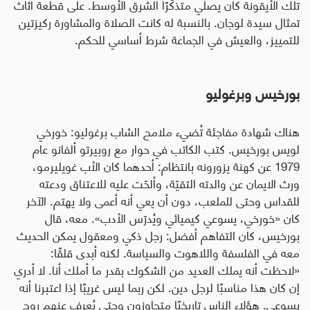
تلك الأيقونة كان يصلي متذكّرًا الشرق الأوسط. على قطعة أثاث
تمثال سيدة لوجان. بالنسبة له كانت الصلاة والمشاورة ركيزتين
للتمييز، والعيش في الجماعة شرط أساسي للحكم
.
بورخيس وبرغوليو
هناك شهادة مفاجئة تُضيء ملامح الشاب برغوليو: خورخي
لويس بورخيس. كتب الكاتب في حوار مع روبيرتو ألفانو عام
1979 عن كهنة يزورونه بانتظام: أحدهما كان الأب غويليرمو،
ورث الايمان عن والدته التقيّة، وألحّت عليه للاعتناق ودعته
للقداس وحتى للملعب، دون أن يعي أنه أعمى ولا يهتم. الآخر
كان «خورخي، يسوعي كيميائي ويُدرّس الأدب». معه، قال
بورخيس، كان التفاهم أفضل: رجل ذكي ومعقول يمكن الحديث
معه في الفلسفة واللاهوت والسياسة. لكنه أبدى قلقًا:
«لاحظت أنه يملك العديد من الشكوك بقدر ما أملك أنا. لا أدري
إن كان هذا مناسبًا لرجل دين. لكن ربما ليس غريبًا إذا اعتبرنا أنه
يسوعي. هؤلاء الناس تاريخيًا متجاوزون وحتى يُعرف عنهم روح