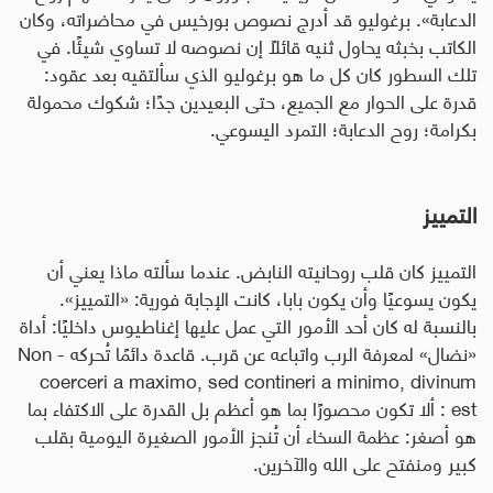
الدعابة». برغوليو قد أدرج نصوص بورخيس في محاضراته، وكان
الكاتب بخبثه يحاول ثنيه قائلًا إن نصوصه لا تساوي شيئًا. في
تلك السطور كان كل ما هو برغوليو الذي سألتقيه بعد عقود:
قدرة على الحوار مع الجميع، حتى البعيدين جدًا؛ شكوك محمولة
بكرامة؛ روح الدعابة؛ التمرد اليسوعي
.
التمييز
التمييز كان قلب روحانيته النابض. عندما سألته ماذا يعني أن
يكون يسوعيًا وأن يكون بابا، كانت الإجابة فورية: «التمييز».
بالنسبة له كان أحد الأمور التي عمل عليها إغناطيوس داخليًا: أداة
«نضال» لمعرفة الرب واتباعه عن قرب. قاعدة دائمًا تُحركه -
Non
coerceri a maximo, sed contineri a minimo, divinum
est
: ألا تكون محصورًا بما هو أعظم بل القدرة على الاكتفاء بما
هو أصغر: عظمة السخاء أن تُنجز الأمور الصغيرة اليومية بقلب
كبير ومنفتح على الله والآخرين
.