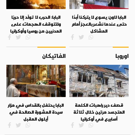
البابا لاون: يسوع لا يتركنا أبدًا
البابا: الحرب لا تولّد إلا حربًا
حتى عندما نشعر بالعجز أمام
ولتتوقف الهجمات على
المشاكل
المدنيين من روسيا وأوكرانيا
اوروبا
الفاتيكان
قصف دير راهبات الكلمة
البابا يحتفل بالقداس في مزار
المتجسد مرتين خلال ثلاثة
سيدة المشورة الصالحة في
أسابيع في أوكرانيا
أيلول المقبل