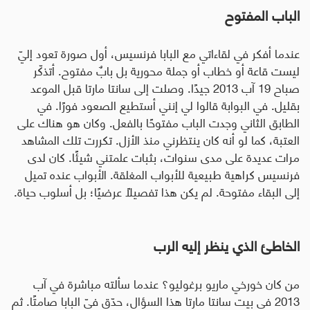
الباب المفتوح
عندما أفكر في لقاءاتي مع البابا فرنسيس، أول صورة تعود إليّ
ليست قاعة أو خطاب أو جملة محورية بل بابٌ مفتوح. أتذكّر
صباح 19 آب 2013 جيدًا. وصلت إلى سانتا مارتا قبل الموعد
بقليل. في البوابة قالوا لي إنني أستطيع الصعود فورًا. في
الطابق الثاني وجدت الباب مفتوحًا بالفعل. وكان هو هناك على
العتبة، كما لو أنه كان ينتظرني منذ الأزل. تكررت تلك المشاهد
مرات عديدة على مدى سنوات، بثبات علمتني شيئًا. كان لدى
فرنسيس كراهية طبيعية للأبواب المغلقة. الأبواب عنده تميل
إلى البقاء مفتوحة. لم يكن هذا تفصيلًا عرضيًا؛ بل أسلوب حياة
.
الخاطئ الذي ينظر إليه الرب
من كان خورخي ماريو برغوليو؟ عندما سألته مباشرة في آب
2013 في بيت سانتا مارتا هذا السؤال، حدّق فيّ البابا صامتًا. ثم