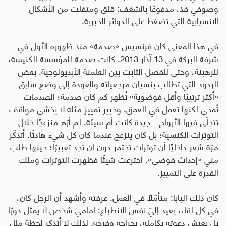
وصوفي فذ، مدفوعًا بالشغف: قلق ومتفلت من الأشكال
الانسيابية التي تضغط على الدوائر الحبرية
.
في هذا المعنى كان فرنسيس «صدمة» منذ ظهوره الأول في
شرفة البركة في 13 آذار 2013. كانت صدمة للمؤسسة الكنيسة،
للرهبنة، وحتى للفصل الثابت بين العلمنة الأيديولوجية. بعض
الردود التي تطالب بنسيان مرجعياته والعودة إلى وضع سابق
«أكثر ترتيبًا وأقل فوضوية» تُظهر كم كان صدمة؛ الصدمات
تُمحى لكنها تعمل في العمق. وخبير تمييز مثله لا يخشى مواقف
تتجلّى فيها الأرواح - جيدة كانت أم سيئة. لم أرَه منزعجًا خلال
التوترات الكنسية؛ بل كان ينزعج عندما كان كل شيء هادئًا. أتذكّر
مرّة شعر داخليًا أن توترات تختمر دون أن تجد تعبيرًا؛ حينها طلب
مني «إحداث فوضى». اخترعت شيئًا فظهرت التوترات وملك
القدرة على التمييز
.
كان ذلك البابا: متأمّلاً في العمل. عرفته وأشهد أن الرجل كان،
في كل لقاء، يعيد إليّ نفس الانطباع: أمامي شخص لا يمثل دورًا
بل يعيش دعوته بكامله، بجراحه وفرحه. لذلك لا أتذكر لحظة ملل