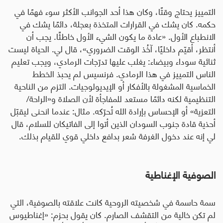
التمييز يحتاج وقتًا، وكان هذا أحد الجوانب الأكثر سوء فهمًا في
حكمه. كان يشك في القرارات المتخذة بعجلة، دائمًا يشك في
الانطباع الأول. «عادة ما يكون الشيء الأول خاطئًا. يجب أن
أنتظر، أقيّم داخليًا، آخُذ الوقت الضروري»، قال لي. الحياة ليست
ثنائية سوداء وبيضاء: يغلب عليها تدرّجات الرمادي، ويجب تعليم
الناس التمييز في هذا الرمادي. فرنسيس لم يحبذ الخطط
الخماسية المشغولة بالأفكار أو الإيديولوجيات. التزم من الناحية
التنظيمية لكنه دائمًا مستعد للمفاجأة لأن الصلاة و«الراحة/
التعزية» أو الإحساس بإرادة الله تُحرّكه. مثال: عندما انحنى ليقبّل
أحذية قادة جنوب السودان الذين أتوا إلى الفاتيكان للسلام، قال
لي إنه عند دخول الغرفة شعر بدافع داخلي قوي للقيام بذلك
.
الصوفية الإغناطية
سمة حاسمة في شخصيته الروحية كانت علاقته بالصوفية، التي
لم تكن خالية من التقشف الصارم. كان يقول بحزم: «إغناطيوس