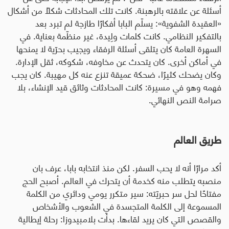
أسئلة عن علاقته بالرهبنة. كانت تلك المحادثات شكلاً من أشكال
«العقيدة الشفوية»: يسلّم البابا أفكارًا طازجة لم تبرد بعد
بالتفكير النظامي. كانت كلمات ولِيدة، غير منظّمة بعناية. في
السهرة العامة كان يتلقى أسئلة الرفقاء ويجيب بحرّية لا يمنحها
في أماكن أخرى. كان يتحدث عن مخاوفه، شكوكه، ثقل الإدارة.
وكان يضحك كثيرًا، ضحكة عميقة تنزع عنه كل مهيبة. كان يجب
فهمه وهو في مسيرة: كانت المحادثات وثائق قيد الإنشاء، بلا
صرامة النص النهائي
.
طريق العالم
أكد مرارًا أنه لا يحب السفر. لكن منذ انتخابه بابا، عرف بان
منصبه يتطلب منه كخدمة أن يتحرك في العالم. أصبح الحج
مفتاحًا لحل سر حبريّته: سير متكرر يومي ودائري من الكلمة
المسموعة إلى الكلمة المتجسدة في الشعوب والأشخاص
والقصص التي كان يريد لقاءها. بدأت بلامبيدوزا: رحلة إيطالية