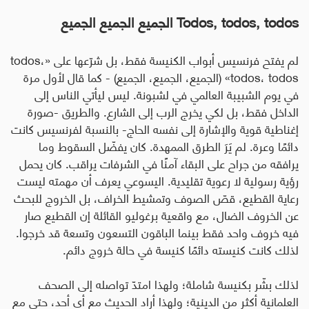
Todos, todos, todos
الجميع الجميع الجميع
لم يفتح فرنسيس أبواب الكنيسة فقط، بل شرّعها على «
،
todos
todos
،
todos
» (الجميع، الجميع، الجميع) - كما قال لأول مرة
في يوم الشبيبة العالمي في لشبونة. ليس ليأتي الناس إلى
الداخل فقط، بل لكي يخرج الرب إلى الشارع. والطريق -صورة
إغناطية قوية والإشارة إلى نفسه الحاج- بالنسبة لفرنسيس كانت
دائمًا وعرة. لم يَرَ الطرق الممهدة. كان يفضّل السقوط وما
يرافقه من جراح على البقاء آمنًا في الشرفات يراقب. كان يحمل
رؤية رسولية لا رعوية تقليدية. اليسوعي يعرف أن مهمته ليست
رعاية القطيع، قصّ الصوف وتمشيط الخراف، بل الخروج للبحث
عن الخروف الضال، مع واقعية برغوليو القائلة إن القطيع صار
فيه خروف واحد فقط بينما الباقون التسعون وتسعة قد خرجوا.
لذلك كانت كنيسته دائمًا كنيسة في حالة خروج دائم.
لذلك بشّر بكنيسة شاملة؛ ولهذا امتدّ تواصله إلى الصحف
العلمانية أكثر من الدينية؛ ولهذا أراد الحديث مع أي أحد، حتى مع