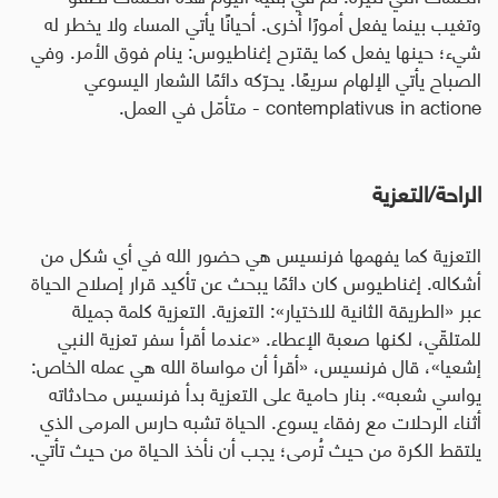
وتغيب بينما يفعل أمورًا أخرى. أحيانًا يأتي المساء ولا يخطر له
شيء؛ حينها يفعل كما يقترح إغناطيوس: ينام فوق الأمر. وفي
الصباح يأتي الإلهام سريعًا. يحرّكه دائمًا الشعار اليسوعي
contemplativus in actione
-
متأمّل في العمل
.
الراحة/التعزية
التعزية كما يفهمها فرنسيس هي حضور الله في أي شكل من
أشكاله. إغناطيوس كان دائمًا يبحث عن تأكيد قرار إصلاح الحياة
عبر «الطريقة الثانية للاختيار»: التعزية. التعزية كلمة جميلة
للمتلقّي، لكنها صعبة الإعطاء. «عندما أقرأ سفر تعزية النبي
إشعيا»، قال فرنسيس، «أقرأ أن مواساة الله هي عمله الخاص:
يواسي شعبه». بنار حامية على التعزية بدأ فرنسيس محادثاته
أثناء الرحلات مع رفقاء يسوع. الحياة تشبه حارس المرمى الذي
يلتقط الكرة من حيث تُرمى؛ يجب أن نأخذ الحياة من حيث تأتي
.