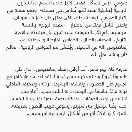
صوفي، ليس ناسكًا. أغضب كثيرًا عندما أسمع أن التمارين
الروحية إغناطية فقط لأنها تُمارس في صمت». وضع نفسه في
التيار الصوفي للرهبنة، ذلك الذي يمثل جان-جوزيف سوران،
واعتبر التأمل فعلًا من الاجترار - «معدة الروح». بالنسبة
لفرنسيس لم تكن الصوفية مجرد تجريد بل مرتبطة بواقعية
التاريخ، بالمحبة، بالخيال، بالحواس الخارجية والداخلية. عند
إغناطيوس الله في الأشياء، ويُصلّى عبر الحواس الروحية. العالم
كان ورشة عملٍ لله
.
قدوته كان بيتر فافر، أحد أوائل رفقاء إغناطيوس، الذي ظل
طوباويًا قرونًا وصنعه فرنسيس قديسًا. لقد أعجبه حوار فافر مع
الجميع حتى الخصوم، وتقشفه البسيط، براءته، وتدقيقه الداخلي،
كونه قائدًا حاسمًا في الوقت ذاته لطفٍ شديد. أثناء سرد
فرنسيس لهذه الصفات، بدا كأنه يصف بورتريهًا روحيًا لنفسه.
أحب أيضًا ميشيل دي سيرتو، يسوعي غريب الأطوار بطريقته.
التفرّد كان شكلًا آخر من أشكال اليسوعية لفرنسيس
.