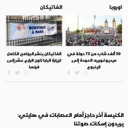
اوروبا
الفاتيكان
50 ألف شاب من 73 دولة في
الفاتيكان ينشر البرنامج الكامل
ميديوغوريه: العودة إلى
لزيارة البابا لاون الرابع عشر إلى
الينبوع
فرنسا
الكنيسة آخر حاجز أمام العصابات في هايتي:
يريدون إسكات صوتنا