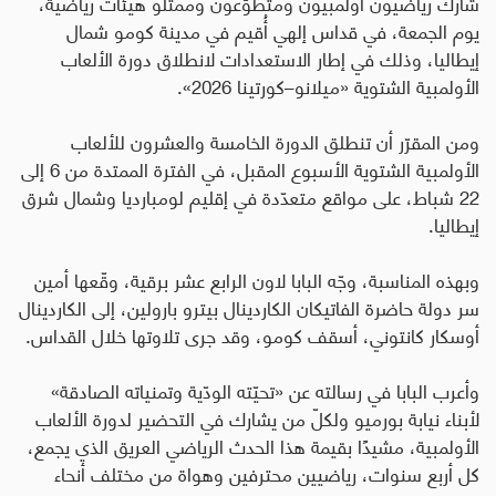
شارك رياضيون أولمبيون ومتطوّعون وممثلو هيئات رياضية،
يوم الجمعة، في قداس إلهي أُقيم في مدينة كومو شمال
إيطاليا، وذلك في إطار الاستعدادات لانطلاق دورة الألعاب
الأولمبية الشتوية «ميلانو–كورتينا 2026».
ومن المقرّر أن تنطلق الدورة الخامسة والعشرون للألعاب
الأولمبية الشتوية الأسبوع المقبل، في الفترة الممتدة من 6 إلى
22 شباط، على مواقع متعدّدة في إقليم لومبارديا وشمال شرق
إيطاليا
.
وبهذه المناسبة، وجّه البابا لاون الرابع عشر برقية، وقّعها أمين
سر دولة حاضرة الفاتيكان الكاردينال بيترو بارولين، إلى الكاردينال
أوسكار كانتوني، أسقف كومو، وقد جرى تلاوتها خلال القداس
.
وأعرب البابا في رسالته عن «تحيّته الودّية وتمنياته الصادقة»
لأبناء نيابة بورميو ولكلّ من يشارك في التحضير لدورة الألعاب
الأولمبية، مشيدًا بقيمة هذا الحدث الرياضي العريق الذي يجمع،
كل أربع سنوات، رياضيين محترفين وهواة من مختلف أنحاء