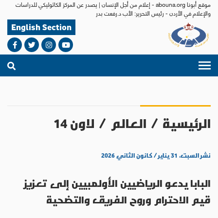
موقع أبونا abouna.org - إعلام من أجل الإنسان | يصدر عن المركز الكاثوليكي للدراسات
والإعلام في الأردن - رئيس التحرير: الأب د.رفعت بدر
English Section
الرئيسية
/
العالم
/
لاون 14
نشر السبت، ٣١ يناير / كانون الثاني ٢٠٢٦
البابا يدعو الرياضيين الأولمبيين إلى تعزيز
قيم الاحترام وروح الفريق والتضحية