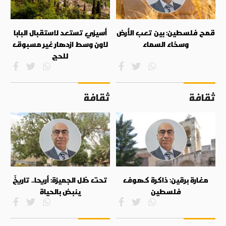
قمح فلسطين: بين تعب الأرض
أسيزي تستعد لاستقبال البابا
وسخاء السماء
لاون وسط ازدهار غير مسبوق
للحج
ثقافة
ثقافة
مغارة برقين: ذاكرة كهوف
تحت ظل الجميزة: أريحا.. تاريخٌ
فلسطين
ينبض بالحياة