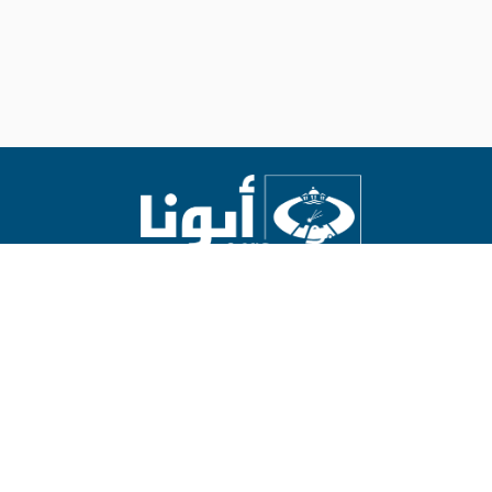
Abouna.org
يصدر عن المركز الكاثوليكي للدراسات والإعلام في الأردن
رئيس التحرير: الأب د.رفعت بدر
العالم
العالم العربي
الاراضي المقدسة
روح وحياة
عدل وسلام
حوار أديان
ثقافة
مناسبات
آراء وأفكار