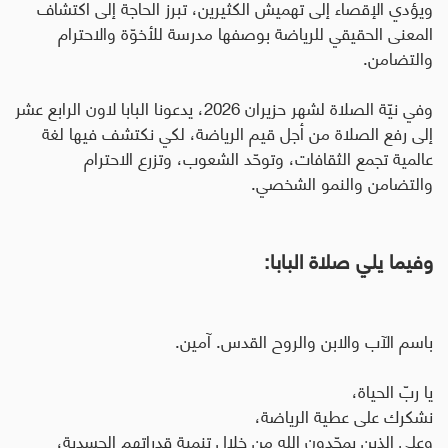
ويؤدي الإقصاء إلى تهميش الكثيرين، تبرز الحاجة إلى اكتشاف
المعنى الحقيقي للرياضة بوصفها مدرسة للأخوّة والاحترام
والتضامن
.
وفي نيّة الصلاة لشهر حزيران 2026، يدعونا البابا لاون الرابع عشر
إلى رفع الصلاة من أجل قيم الرياضة، لكي نكتشف فيها لغة
عالمية تجمع الثقافات، وتوحّد الشعوب، وتزرع الاحترام
والتضامن والنمو الشخصي.
وفيما يلي صلاة البابا:
باسم الآب والابن والروح القدس. آمين
.
يا ربّ الحياة،
نشكرك على عطية الرياضة،
وعلى الذين يمجّدون الله من خلال تنمية قدراتهم الجسدية،