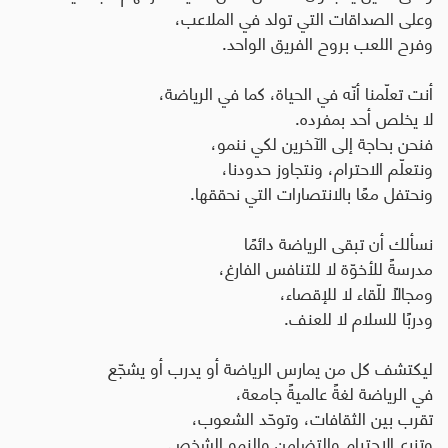
وعلى الصداقات التي تولد في الملاعب،
وفرح اللعب بروح الفريق الواحد
.
أنت تعلّمنا أنّه في الحياة، كما في الرياضة،
لا يخلص أحد بمفرده
.
فنحن بحاجة إلى الآخرين لكي ننمو،
ونتعلّم الاحترام، ونتجاوز حدودنا،
ونحتفل معًا بالانتصارات التي نحققها
.
نسألك أن تبقى الرياضة دائمًا
مدرسةً للأخوّة لا للتنافس الفارغ،
ومجالًا للّقاء لا للإقصاء،
ودربًا للسلام لا للعنف
.
ليكتشف كل من يمارس الرياضة أو يدرب أو يشجّع
في الرياضة لغةً عالميةً جامعة،
تقرب بين الثقافات، وتوحّد الشعوب،
وتزرع الاحترام والتضامن والنمو الشخصي
.