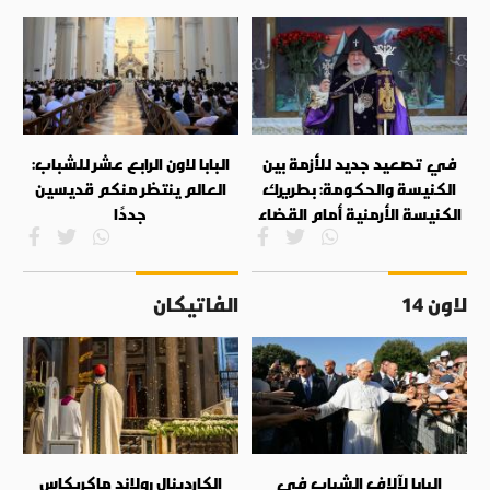
في تصعيد جديد للأزمة بين
البابا لاون الرابع عشر للشباب:
الكنيسة والحكومة: بطريرك
العالم ينتظر منكم قديسين
الكنيسة الأرمنية أمام القضاء
جددًا
لاون 14
الفاتيكان
البابا لآلاف الشباب في
الكاردينال رولاند ماكريكاس