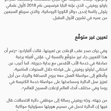
باولو روفيني، الذي عيّنه البابا فرنسيس عام 2018 كأول علماني
يتولى رئاسة إحدى دوائر الكوريا الرومانية، والذي سيبلغ السبعين
من عمره في تشرين الأول المقبل
.
تعيين غير متوقَّع
وفي بيان صدر عقب الإعلان عن تعيينها، قالت ألفارادو: «رغم أن
هذا التعيين جاء غير متوقَّع بالنسبة لي، فإنني أقبله برغبة
صادقة في خدمة الأب الأقدس مع بداية حبريته. كما أعرب عن
امتناني لباولو روفيني على قيادته خلال السنوات الماضية،
وأتطلع إلى مواصلة العمل معه بروح الصداقة والرجاء من أجل
تعزيز عمل الدائرة ومساعدتها على مواصلة خدمة الكنيسة في
روما وفي مختلف أنحاء العالم لإعلان المسيح للعالم».
من جهته، وجّه روفيني رسالة إلى موظفي دائرة الاتصالات قال
فيها إن الدائرة تحمل في صميم هويتها مسؤولية مواكبة