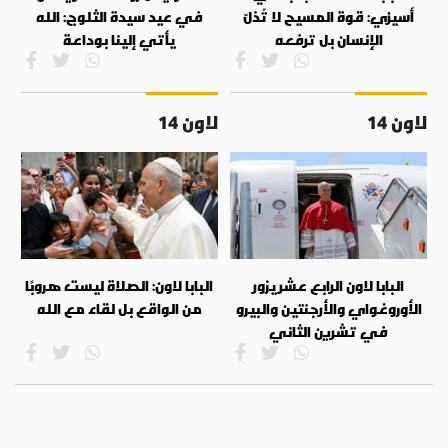
أسيزي: قوة المسيح لا تُذلّ
في عيد سيدة الثلوج: الله
الإنسان بل ترفعه
يأتي إلينا بوداعة
لاون 14
لاون 14
البابا لاون الرابع عشر يزور
البابا لاون: الصلاة ليست هروبًا
الأوروغواي والأرجنتين والبيرو
من الواقع بل لقاء مع الله
في تشرين الثاني