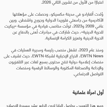
اعتبارًا من الأول من تشرين الثاني 2026
.
وُلدت ألفارادو في مدينة مكسيكو، وحصلت على مؤهلاتها
الأكاديمية من جامعتي فلوريدا الدولية وجورج واشنطن. وبين
عامَي 2009 و2023، تولّت مناصب قيادية في مؤسسة «بيكيت
للحرية الدينية»، حيث شاركت في مبادرات تُعنى بالدفاع عن
الحرية الدينية وتعزيز الكرامة الإنسانية
.
ومنذ عام 2023، تشغل منصب رئيسة ومديرة العمليات في
EWTN News
، الذراع الإخبارية لشبكة
EWTN
، حيث تشرف على
منصات إعلامية دولية تنتج محتوى بسبع لغات عبر التلفزيون
والإذاعة والصحافة المكتوبة والوسائط الرقمية ومنصات
التواصل الاجتماعي
.
أول امرأة علمانية
ومع هذا التعيين، يواصل البابا لاون الرابع عشر مسيرة الإصلاح