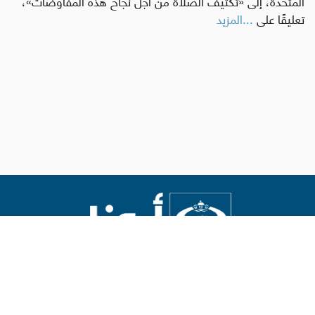
المتحدة، إلى «تكثيف الصلاة من أجل نجاح هذه المفاوضات»،
تعليقًا على
...المزيد
Abouna.org
يصدر عن المركز الكاثوليكي للدراسات والإعلام في الأردن
رئيس التحرير: الأب د.رفعت بدر