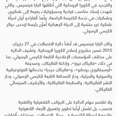
والتجديد في الكوريا الرومانية التي أطلقها البابا فرنسيس، والتي
شهدت إسناد مناصب قيادية ومسؤوليات رفيعة إلى علمانيين
وعلمانيات في خدمة الكنيسة الجامعة. وتُعدّ ألفارادو أول امرأة
علمانية غير منتمية إلى الحياة الرهبانية تُعيَّن رئيسة لإحدى دوائر
الكرسي الرسولي
.
وكان البابا فرنسيس قد أنشأ دائرة الاتصالات في 27 حزيران
2015 ضمن مشروع إصلاح الكوريا الرومانية. وتشرف الدائرة
على مختلف المؤسسات الإعلامية التابعة للكرسي الرسولي، بما
في ذلك «فاتيكان نيوز»، وإذاعة الفاتيكان، وصحيفة
«أوسرفاتوري رومانو»، و«فاتيكان ميديا» بخدماتها الفوتوغرافية
والصوتية والمرئية، ودار الصحافة التابعة للكرسي الرسولي، ودار
النشر الفاتيكانية، والمطبعة الفاتيكانية، والأرشيف السينمائي
الفاتيكاني
.
ولا تقتصر مهام الدائرة على الجوانب التشغيلية والتقنية
فحسب، بل تشمل أيضًا تطوير وتعميق الأبعاد اللاهوتية
والرعوية لرسالة الكنيسة في مجال الاتصالات
.
وستخلف ألفارادو