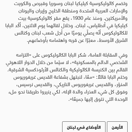
وتضم كاثوليكوسية كيليكيا لبنان وسوريا وقبرص والكويت
والإمارات العربية المتحدة ومنطقة الخليج وإيران واليونان
والأمريكتين. ومنذ عام 1930، يقع مقر كاثوليكوسية بيت
كيليكيا في أنطلياس، لبنان. وخلال لقائهما يوم الاثنين، أكّد البابا
للكاثوليكوس أنّه يصلّي يوميًا من أجل شعب لبنان وكنائس
الشرق الأوسط، معبّرًا عن قربه واهتمامه بأوضاعهم.
وفي المقابلة العامة، شكر البابا الكاثوليكوس على «التزامه
الشخصي الدائم بالمسكونية»، لا سيّما من خلال الحوار اللاهوتي
القائم بين الكنيسة الكاثوليكية والكنائس الأرثوذكسية الشرقية
.
وختم البابا قائلًا: «معًا، لنبتهل بشفاعة القديس غريغوريوس
المنوّر، والقديس غريغوريوس الناريكي، والقديس نرسيس،
وفوق كل شيء العذراء والدة الإله، لكي ينيروا طريقنا نحو ملء
الوحدة التي نتوق إليها جميعًا».
الأرمن
الأوضاع في لبنان