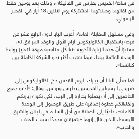
في ساحة القديس بطرس في الفاتيكان، وذلك بعد يومين فقط
من لقائهما وصلاتهما المشتركة يوم الاثنين 18 أيار في القصر
الرسولي.
وفي مستهلّ المقابلة العامة، أعرب البابا لاون الرابع عشر عن
فرحه باستقبال الكاثوليكوس آرام الأول والوفد المرافق له،
معتبرًا أنّ هذه الزيارة الأخوية «تشكّل مناسبة مهمّة لتعزيز روابط
الوحدة القائمة بيننا، فيما نقترب أكثر نحو الشركة الكاملة بين
كنائسنا».
كما صلّى البابا أن يبارك الروح القدس حجّ الكاثوليكوس إلى
ضريحي الرسولين القديسين بطرس وبولس. وقال: «أدعو جميع
الحاضرين إلى أن يصلّوا بحرارة إلى الرب، لكي تكون زيارتكم
ولقاءاتكم خطوة إضافية على طريق الوصول إلى الوحدة
الكاملة»، داعيًا إلى الصلاة من أجل السلام في لبنان والشرق
الأوسط، اللذين قال إنهما «يتمزقان مجددًا بسبب العنف
والحرب».