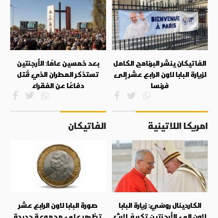
الفاتيكان ينشر البرنامج الكامل
بعد خمسين عامًا: الأرجنتين
لزيارة البابا لاون الرابع عشر إلى
تستذكر المطران الذي قُتل
فرنسا
دفاعًا عن الفقراء
امريكا اللاتينية
الفاتيكان
الكاردينال روسّي: زيارة البابا
صورة البابا لاون الرابع عشر
لاون إلى الأرجنتين تكريمٌ لإرث
تظهر على مجموعة جديدة