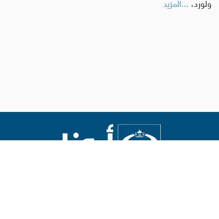
ولورد،
...المزيد
Abouna.org
يصدر عن المركز الكاثوليكي للدراسات والإعلام في الأردن
رئيس التحرير: الأب د.رفعت بدر