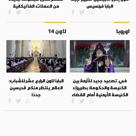
البابا فرنسيس
من العملات الفاتيكانية
اوروبا
لاون 14
في تصعيد جديد للأزمة بين
البابا لاون الرابع عشر للشباب:
الكنيسة والحكومة: بطريرك
العالم ينتظر منكم قديسين
الكنيسة الأرمنية أمام القضاء
جددًا