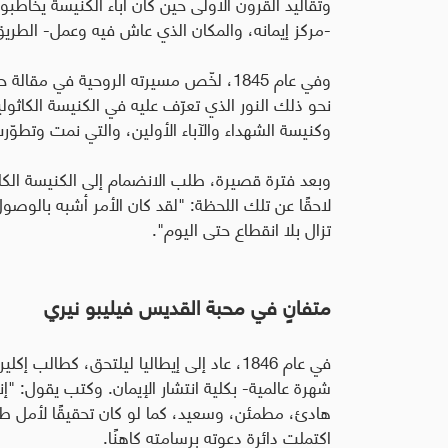
وتقاليد القرون الأولى حين كان آباء الكنيسة يخا
-مركز إيمانه، والمكان الذي عاش فيه وعمل- الطريق ا
وفي عام 1845، لخّص مسيرته الروحية في 
نحو ذلك النور الذي تعرّف عليه في الكنيسة الكاثول
وكنيسة الشهداء والآباء الأولين، والتي نمت وتطوّرت
لاحقًا عن تلك اللحظة: "لقد كان الأمر أشبه بالوصو
تزال بلا انقطاع حتى اليوم".
متفانٍ في محبة القديس فيليبو نيري
في عام 1846، عاد إلى إيطاليا ليلتحق، كطال
شهرة عالمية- بكلية انتشار الإيمان. وكتب يقول: "إن
اكتملت دائرة دعوته برسامته كاهنًا
.