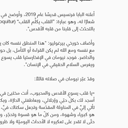
أعلنه البابا فرنسيس ق
شعارًا له، وهو عبارة: ”القلب يكلِّم القلب“ (
oquitur
بالتحدّث إلى قلبنا من قلبه الأقدس".
وأضاف خورخي بيرغوليو: "هذا المنطق نفسه كان يعني
مع نفسه ومع الله لم يكن القراءة أو التأمل، بل حو
والحاضر. فوجد نيومان في الإفخارستيا قلب يسوع ال
ويغرس السلام الحقيقي في الإنسان".
وقدّ عبّر نيومان في صلاته قائلاً:
«يا قلب يسوع الأقدس والمحبوب، أنت مختبئ في القر
أسجد لك بكلّ حبّي وإجلالي، وبعاطفتي الحارّة، وبكلّ
تأتي إليَّ في المناولة المقدّسة وتجعل سكناك فيَّ
هو كبرياء وشهوة، ومن كلّ ما هو قسوة وتحجّر، ومن 
حتّى لا تقدر على تعكيره لا الأحداث اليوميّة ولا ظ