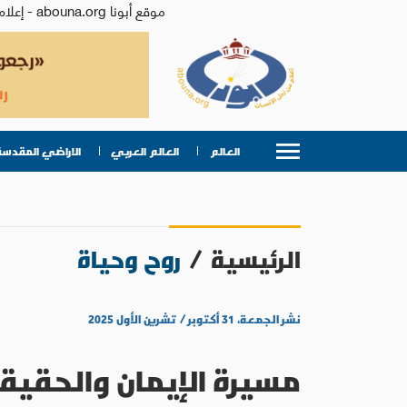
موقع أبونا abouna.org - إعلام من أجل الإنسان | يصدر عن المركز الكاثوليكي للدراسات والإعلام في الأردن - رئيس التحرير: الأب د.رفعت بدر
العالم
العالم العربي
الاراضي المقدسة
الرئيسية
/
روح وحياة
نشر الجمعة، ٣١ أكتوبر / تشرين الأول ٢٠٢٥
مسيرة الإيمان والحقيق