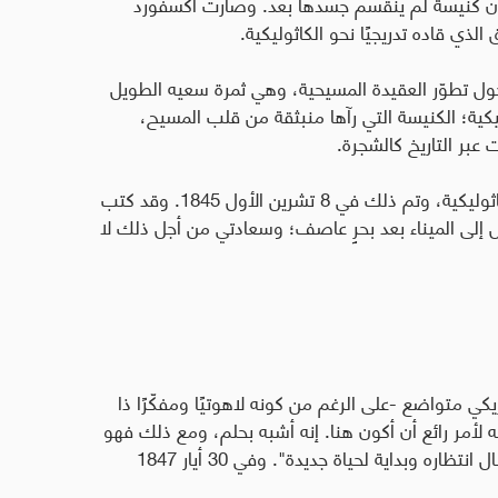
طبون كنيسة لم ينقسم جسدها بعد. وصارت أكسفورد
لذي قاده تدريجيًا نحو الكاثوليكية.
مقالة حول تطوّر العقيدة المسيحية، وهي ثمرة سعيه الطويل
يكية؛ الكنيسة التي رآها منبثقة من قلب المسيح،
 عبر التاريخ كالشجرة.
وبعد فترة قصيرة، طلب الانضمام إلى الكنيسة الكاثوليكية، وتم ذلك في 8 تشرين الأول 1845. وقد كتب
ل إلى الميناء بعد بحرٍ عاصف؛ وسعادتي من أجل ذلك لا
ب إكليريكي متواضع -على الرغم من كونه لاهوتيًا ومفكّرًا ذا
ه لأمر رائع أن أكون هنا. إنه أشبه بحلم، ومع ذلك فهو
هادئ، مطمئن، وسعيد، كما لو كان تحقيقًا لأمل طال انتظاره وبداية لحياة جديدة". وفي 30 أيار 1847