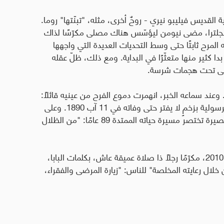
قديس فيليبو نيري - روحٌ أخرى، مثله، "تبنّتها" روما.
 إنجلترا، مضى نيومن ليؤسّس هناك مصلى مكرّسًا لذاك
لمرح ثابتًا حتى وسط التحديات العديدة التي واجهها
كثير منها متعثّرًا في البداية. ومع ذلك، ظلّ عقله
، حتى تحت هجمات شرسة.
اردينالاً. وعند سماعه الخبر، انهمرت دموع الفرح من عينيه قائلاً:
"لقد انقشع الغمام إلى الأبد." واستمرّ في خدمته الرسولية بزخمٍ لا يفتر حتى وفاته في 11 آب 1890. وعلى
تختصر مسيرة حياته الممتدة 89 عامًا
:
"من الظلال
وقد أعلنه البابا بندكتس السادس عشر طوباويًا عام 2010، مكرّمًا رجلاً ذا صلاة عميقة عاش، بكلمات البابا،
 خلال رعايته المخلصة" للناس: "زيارة المرضى والفقراء،