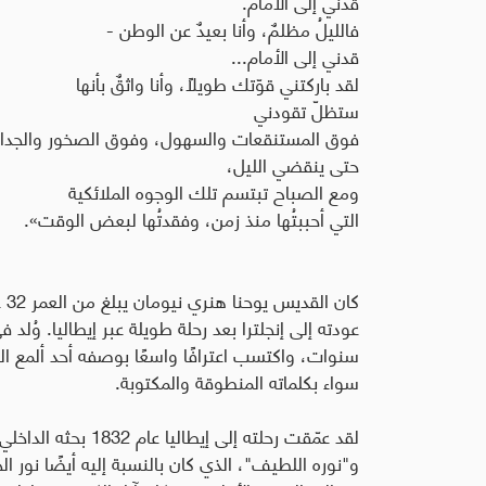
قُدني إلى الأمام.
فالليلُ مظلمٌ، وأنا بعيدٌ عن الوطن -
قدني إلى الأمام...
لقد باركتني قوّتك طويلاً، وأنا واثقٌ بأنها
ستظلّ تقودني
فوق المستنقعات والسهول، وفوق الصخور والجداو
حتى ينقضي الليل،
ومع الصباح تبتسم تلك الوجوه الملائكية
التي أحببتُها منذ زمن، وفقدتُها لبعض الوقت».
كا
سنوات، واكتسب اعترافًا واسعًا بوصفه أحد ألمع ال
سواء بكلماته المنطوقة والمكتوبة.
لقد عمّقت رحلته إلى 
و"نوره اللطيف"، الذي كان بالنسبة إليه أيضًا نور 