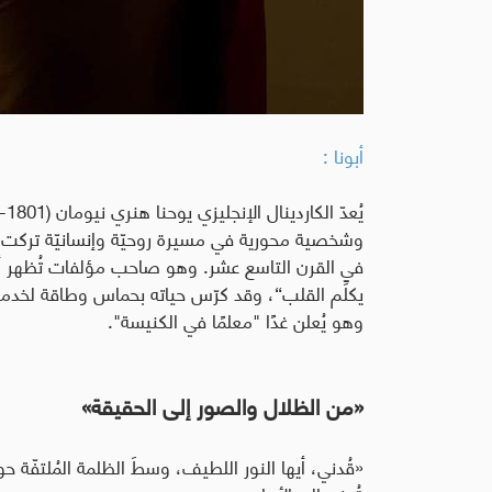
أبونا :
وشخصية محورية في مسيرة روحيّة وإنسانيّة تركت أث
في القرن التاسع عشر. وهو صاحب مؤلفات تُظهر أ
وهو يُعلن غدًا "معلمًا في الكنيسة".
«من الظلال والصور إلى الحقيقة»
«قُدني، أيها النور اللطيف، وسطَ الظلمة المُلتفّة ح