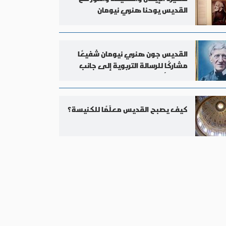
القديس يوحنا هنري نيومان
القديس جون هنري نيومان شفيعًا
مشاركًا للرسالة التربوية إلى جانب
توما الأكويني
كيف يصبح القديس معلّمًا للكنيسة؟