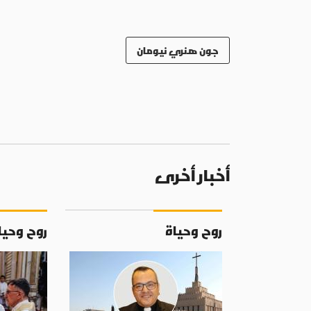
جون هنري نيومان
أخبار أخرى
روح وحياة
روح وحيا