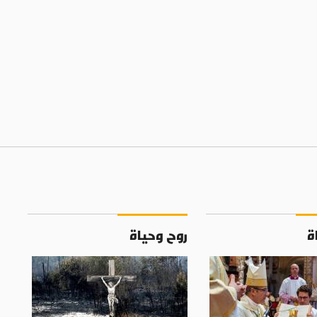
ة
روح وحياة