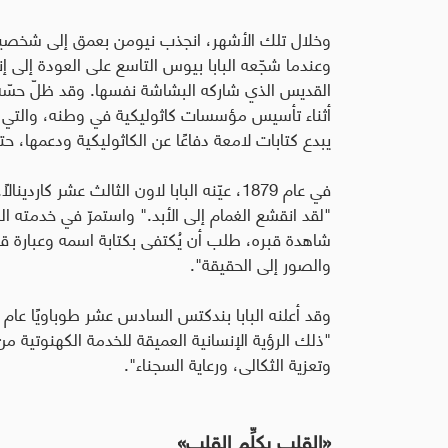
وخلال تلك الأشهر، انجذب نيومن بعمق إلى شخصية ال
وعندما شجّعه البابا بيوس التاسع على العودة إلى
القديس الذي شاركه البشاشة نفسها. وقد ظلّ حسّه ا
أثناء تأسيس مؤسسات كاثوليكية في وطنه، والتي بدا 
يبدع كتابات لامعة دفاعًا عن الكاثوليكية ودعمها
في عام 1879، عيّنه البابا لاون الثالث عشر ك
شاهدة قبره، طلب أن يُكتفى بكتابة اسمه وعبارة قصيرة 
والصور إلى الحقيقة".
"ذلك الرؤية الإنسانية العميقة للخدمة الكهنوتية من
وتعزية الثكالى، ورعاية السجناء".
«
القلب يكلِّم القلب»