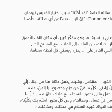
ديسًا عام 2019، وأوضح في رسالته العامة "لقد أحَبَّنا" سبب اختيار القديس نيومان
Cor ad cor l
): "إنّ الرب، بعيدًا عن أي جدليّة، يخلّصنا
 بالنسبة له، وهو مفكّر كبير، أن مكان اللقاء الأعمق
ار الصلاة، من القلب إلى القلب، مع المسيح الحيّ
حي القادر على أن يحرّر، ويعطي كل لحظة معناها،
بان المقدّس، وقلبك يخفق دائمًا هنا من أجلنا. إنّي
 إرادتي بكلّ ما فيَّ من حزم وخضوع. يا إلهيّ، عندما
، اجعل قلبي يخفق بانسجام مع قلبك! طهّره من كلّ ما
كلّ فساد، ومخالفة، ومن كلّ فتور. املأه بك بكلِّيَّته،
روف الحياة، فيجد السّلام في محبّتك ومخافتك».