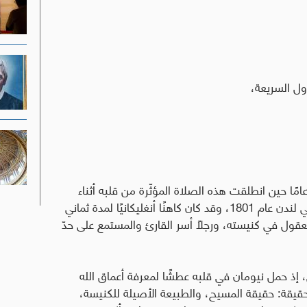
ل السريعة،
ن القديس يوحنا هنري نيومان يبلغ من العمر 32 عامًا حين انطلقت هذه الصلاة المؤثّرة من قلبه أثناء
عودته إلى إنجلترا بعد رحلة طويلة عبر إيطاليا. وُلد في لندن عام 1801، وقد كان كاهنًا أنغليكانيًا لمدة ثماني
عقول في كنيسته، ورجلًا أسر القارئ والمستمع على حدّ
إيطاليا عام 1832 بحثه الداخلي، إذ حمل نيومان في قلبه عطشًا لمعرفة أعماق الله
الحقيقة: حقيقة المسيح، والطبيعة الأصيلة للكنيسة،