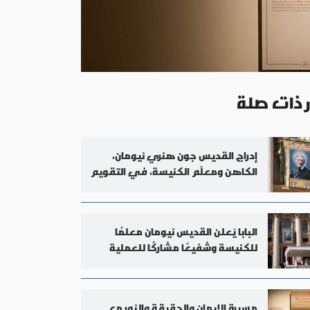
ر ذات صلة
إدراج القديس جون هنري نيومان،
الكاهن ومعلّم الكنيسة، في التقويم
الروماني العام
البابا يُعلن القديس نيومان معلمًا
للكنيسة وشفيعًا مشاركًا للعملية
التربوية
مسيرة الإيمان والحقيقة والنور مع