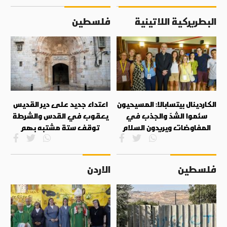
البطريركية اللاتينية
فلسطين
الكاردينال بيتسابالا: المسيحيون
اعتداء جديد على دير القديس
سئموا الشدّ والجذب في
يعقوب في القدس والشرطة
المفاوضات ويريدون السلام
توقف ستة مشتبه بهم
فلسطين
الاردن