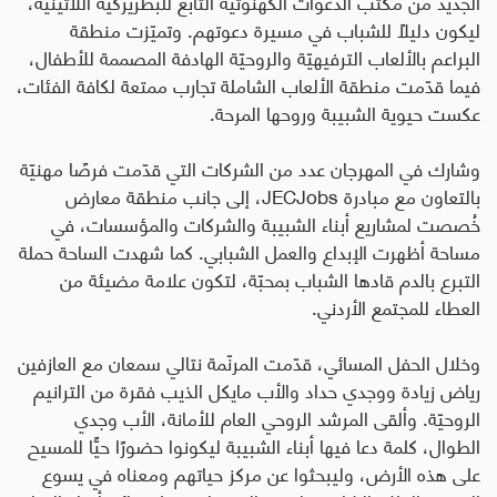
الجديد من مكتب الدعوات الكهنوتيّة التابع للبطريركية اللاتينيّة،
ليكون دليلاً للشباب في مسيرة دعوتهم. وتميّزت منطقة
البراعم بالألعاب الترفيهيّة والروحيّة الهادفة المصممة للأطفال،
فيما قدّمت منطقة الألعاب الشاملة تجارب ممتعة لكافة الفئات،
عكست حيوية الشبيبة وروحها المرحة.
وشارك في المهرجان عدد من الشركات التي قدّمت فرصًا مهنيّة
بالتعاون مع مبادرة
JECJobs
، إلى جانب منطقة معارض
خُصصت لمشاريع أبناء الشبيبة والشركات والمؤسسات، في
مساحة أظهرت الإبداع والعمل الشبابي. كما شهدت الساحة حملة
التبرع بالدم قادها الشباب بمحبّة، لتكون علامة مضيئة من
العطاء للمجتمع الأردني.
وخلال الحفل المسائي، قدّمت المرنّمة نتالي سمعان مع العازفين
رياض زيادة ووجدي حداد والأب مايكل الذيب فقرة من الترانيم
الروحيّة. وألقى المرشد الروحي العام للأمانة، الأب وجدي
الطوال، كلمة دعا فيها أبناء الشبيبة ليكونوا حضورًا حيًّا للمسيح
على هذه الأرض، وليبحثوا عن مركز حياتهم ومعناه في يسوع