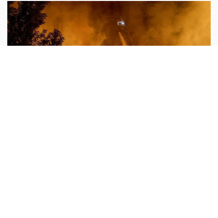
لاون 14
أبونا :
ينظر البابا لاون الرابع عشر «بألم» إلى ما يجري في
أوكرانيا وروسيا، في ظل التصاعد المأساوي للهجمات المتبادلة
التي يدفع المدنيون ثمنها أولًا، بمن فيهم الأطفال. فالمسيّرات
...المزيد