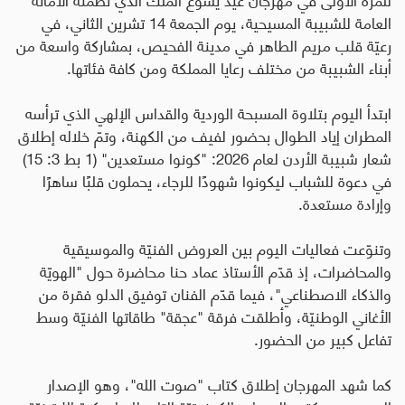
العامة للشبيبة المسيحية، يوم الجمعة 14 تشرين الثاني، في
رعيّة قلب مريم الطاهر في مدينة الفحيص، بمشاركة واسعة من
أبناء الشبيبة من مختلف رعايا المملكة ومن كافة فئاتها.
ابتدأ اليوم بتلاوة المسبحة الوردية والقداس الإلهي الذي ترأسه
المطران إياد الطوال بحضور لفيف من الكهنة، وتمّ خلاله إطلاق
شعار شبيبة الأردن لعام 2026: "كونوا مستعدين" (1 بط 3: 15)
في دعوة للشباب ليكونوا شهودًا للرجاء، يحملون قلبًا ساهرًا
وإرادة مستعدة.
وتنوّعت فعاليات اليوم بين العروض الفنيّة والموسيقية
والمحاضرات، إذ قدّم الأستاذ عماد حنا محاضرة حول "الهويّة
والذكاء الاصطناعي"، فيما قدّم الفنان توفيق الدلو فقرة من
الأغاني الوطنيّة، وأطلقت فرقة "عجقة" طاقاتها الفنيّة وسط
تفاعل كبير من الحضور.
كما شهد المهرجان إطلاق كتاب "صوت الله"، وهو الإصدار