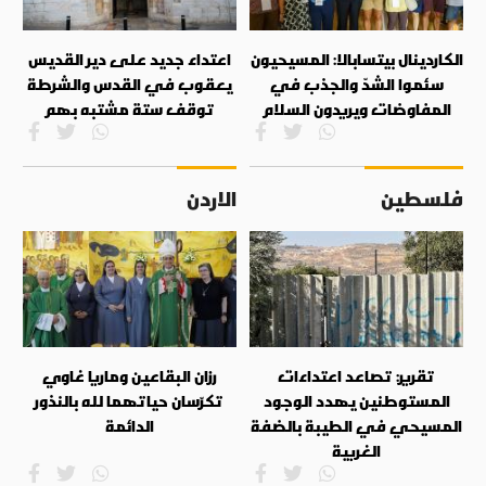
الكاردينال بيتسابالا: المسيحيون
اعتداء جديد على دير القديس
سئموا الشدّ والجذب في
يعقوب في القدس والشرطة
المفاوضات ويريدون السلام
توقف ستة مشتبه بهم
فلسطين
الاردن
تقرير: تصاعد اعتداءات
رزان البقاعين وماريا غاوي
المستوطنين يهدد الوجود
تكرّسان حياتهما لله بالنذور
المسيحي في الطيبة بالضفة
الدائمة
الغربية