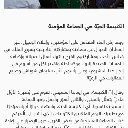
الكنيسة الحيّة هي الجماعة المؤمنة
وبعد رش الماء المقدّس على المؤمنين، وإعلان الإنجيل، عبّر
المطران الطوال عن سعادته بمشاركته أبناء رعيّة يسوع الملك في
قداس الأحد، ومشاركتهم الفرح بانتهاء أعمال الصيانة وإضافة
اللمسات الجديدة إليها. ووجّه تحيّة وتقدير لكل من أسهم في
إنجاز هذا المشروع، وعلى رأسهم الأب سليمان شوباش وجميع
الفعاليات في الرعيّة.
وقال إنّ الكنيسة، في إيماننا المسيحي، تقوم على بُعدين: الأوّل
ماديّ يتمثّل بالمبنى، والثاني أعمق وأجمل وهو الجماعة
المسيحيّة نفسها، أي الكنيسة الحيّة. واستعاد حوارًا أجراه مؤخرًا
مع بطريرك الروم الملكيين الكاثوليك، الذي أشار إلى أنّه رغم
غياب الجماعة المسيحية عن بعض القرى، جرى الإصرار على إعادة
بناء الكنائس الماديّة لتبقى مركزًا يتيح للجماعة المسيحية أن