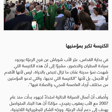
الكنيسة تكبر بمؤمنيها
في بداية القداس، عبّر الأب شوباش عن فرح الرعيّة بوجود
سيادة المطران والحضور، مشيرًا إلى أنّ هذه الكنيسة التي
شهدت نموّ مدينة عمّان ما تزال تنبض بالحياة، ليس لأنها الأقدم
أو الأجمل، بل لأنها "الكنيسة التي نحبها، والتي تدعو المؤمنين
من مختلف أرجاء العاصمة للمجيء والصلاة فيها".
وأضاف أنّ أعمال الصيانة الحالية امتدادٌ لجهود بدأت منذ عام
2007 مع الأب يعقوب رفيدي، مؤكدًا أنّ هذا البناء المتواصل
يهدف إلى دعم أبناء الرعيّة. ووجّه الشكر للبطريركية اللاتينية،