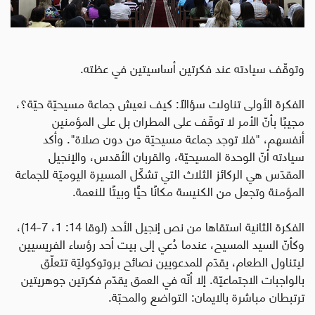
وتوقّف سيادته عند فكرتين أساسيتين في عظته.
الفكرة الأولى تناولت سؤالاً: كيف نعيش جماعة مسيحيّة حيّة؟،
مجيبًا بأنّ الأمر لا توقّف على المطران بل على المؤمنين
أنفسهم، "فلا توجد جماعة مسيحيّة من دون صلاة". وأكد
سيادته أنّ الوحدة المسيحيّة، والقربان الأقدس، والإنجيل
المقدّس هي الركائز الثلاث التي تشكّل المسيرة اليوميّة للجماعة
المؤمنة وتجعل من الكنيسة مكانًا حيًّا وبيتًا للنعمة.
الفكرة الثانية استقاها من نص إنجيل الأحد (لوقا 14: 1، 7-14)،
وكأنّ السيد المسيح، عندما دُعي إلى بيت أحد رؤساء الفريسيين
ليتناول الطعام، يقدّم للمدعويين نصائح بروتوكوليّة تتعلّق
بالواجبات الاجتماعيّة. إلا أنّه في العمق يقدّم فكرتين جوهريتين
ترتبطان مباشرة بالايمان: التواضع والمحبّة.