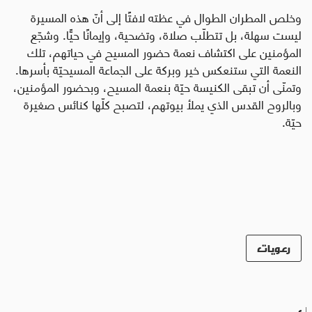
وخلص المطران الطوال في عظته لافتًا إلى أنّ هذه المسيرة
ليست سهلة، بل تتطلّب صلاة، وتضحية، وإيمانًا حيًّا. وشجّع
المؤمنين على اكتشاف نعمة حضور المسيح في حياتهم، تلك
النعمة التي ستنعكس خير وبركة على الجماعة المسيحيّة بأسرها.
وتمنّى أن تبقى الكنيسة حيّة بنعمة المسيح، وبحضور المؤمنين،
وبالروح القدس الذي يملأ بيوتهم، لتصبح كلّها كنائس صغيرة
حيّة.
رعويات