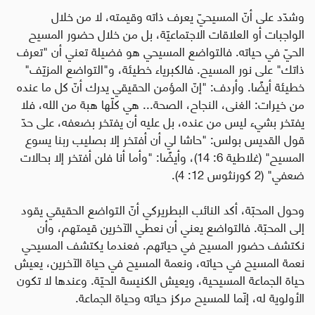
وشدّد على أنّ المسيحيّ يعرف ذاته وقيمته، لا من خلال
الواجبات أو العلاقات الاجتماعيّة، بل من خلال حضور المسيح
الحيّ في حياته. فالتواضع المسيحي هو فضيلة تعني أن "تعرف
ذاتك" على نور المسيح. فالكبرياء خطيئة، و"التواضع المزيّف"
خطيئة أيضًا. وأردف: "إنّ المؤمن الحقيقي يدرك أنّ كل ما عنده
من خيرات: الغنى، النجاح، الصحة... هي كلّها هبة من الله، فلا
يفتخر بشيء ليس من عنده، بل عليه أن يفتخر بضعفه، على حدّ
قول القديس بولس: "حاشا لي أن أفتخر إلا بصليب ربنا يسوع
المسيح" (غلاطية 6: 14)، وأيضًا: "وأما أنا فلن أفتخر إلا بحالات
ضعفي" (2 كورنثوس 12: 4).
وحول المحبّة، أكد النائب البطريركي أنّ التواضع الحقيقي يقود
إلى المحبّة. فالتواضع يعني أن نعطي الآخرين قيمتهم، وأن
نكتشف حضور المسيح في حياتهم. فعندما يكتشف المسيحي
نعمة المسيح في حياته، ونعمة المسيح في حياة الآخرين، يعيش
حياة الجماعة المسيحية، ويعيش الكنيسة الحيّة. وعندها لا تكون
الأولوية له، إنّما للمسيح مركز حياته وحياة الجماعة.