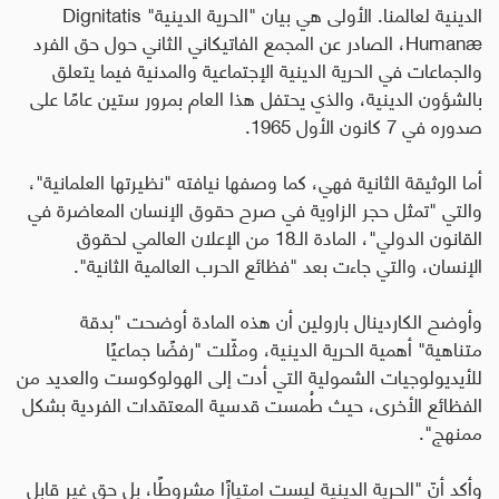
الدينية لعالمنا. الأولى هي بيان "الحرية الدينية"
Dignitatis
Humanæ
، الصادر عن المجمع الفاتيكاني الثاني حول حق الفرد
والجماعات في الحرية الدينية الإجتماعية والمدنية فيما يتعلق
بالشؤون الدينية، والذي يحتفل هذا العام بمرور ستين عامًا على
صدوره في 7 كانون الأول 1965.
أما الوثيقة الثانية فهي، كما وصفها نيافته "نظيرتها العلمانية"،
والتي "تمثل حجر الزاوية في صرح حقوق الإنسان المعاضرة في
القانون الدولي"، المادة الـ18 من الإعلان العالمي لحقوق
الإنسان، والتي جاءت بعد "فظائع الحرب العالمية الثانية".
وأوضح الكاردينال بارولين أن هذه المادة أوضحت "بدقة
متناهية" أهمية الحرية الدينية، ومثّلت "رفضًا جماعيًا
للأيديولوجيات الشمولية التي أدت إلى الهولوكوست والعديد من
الفظائع الأخرى، حيث طُمست قدسية المعتقدات الفردية بشكل
ممنهج".
وأكد أنّ "الحرية الدينية ليست امتيازًا مشروطًا، بل حق غير قابل