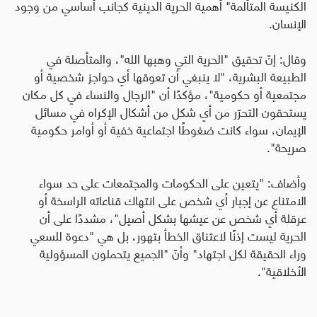
الكنيسة المتألمة" أهمية الحرية الدينية كجانب أساسي من وجود
الإنسان.
وقال: إنّ تحقيق "الحرية التي وهبها الله"، والمتأصلة في
الطبيعة البشرية، "لا ينبغي أن تعوقها أي حواجز شخصية أو
مجتمعية أو حكومية"، مؤكدًا أن "الرجال والنساء في كل مكان
يستحقون التحرّر من أي شكل من أشكال الإكراه في مسائل
الإيمان، سواء كانت ضغوطًا اجتماعية خفية أو أوامر حكومية
صريحة".
وأضاف: "يتعين على الحكومات والمجتمعات على حد سواء
الامتناع عن إجبار أي شخص على انتهاك قناعاته الراسخة أو
عرقلة أي شخص عن عيشها بشكل أصيل"، مشددًا على أن
الحرية ليست إذنًا لاعتناق الخطأ بتهور، بل هي "دعوة للسعي
وراء الحقيقة لكل اجتهاد" وأنّ "الجميع يتحملون المسؤولية
الأخلاقية".