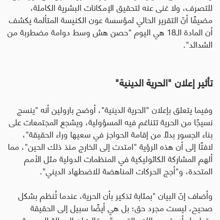
للتصرف، ولا غنى عنه لتحقيق الإمكانات البشرية الكاملة،
مضيفًا أنّ التقرير الحالي لمؤسسة عون الكنيسة المتألمة يكشف
أن المادة الـ18 هي اليوم "حصن هش وسط دوامة مضطربة من
الشدائد".
تأثير إعلان "الحرية الدينية"
وفيما يتعلق بإعلان "الحرية الدينية"، أوضح بارولين أنه "ينسج
نسيجًا من الحرية تتناغم فيه المسؤولية، ويشجع المجتمعات على
بناء الجسور بدلًا من إقامة الحواجز في سعيها وراء الحقيقة"،
لافتًا إلى أن هذه الرؤية "امتدت إلى الخارج منذ ذلك الحين"، مما
ألهم المشاركة الكاثوليكية في المنظمات الدولية مثل الأمم
المتحدة، و"أجج الحركات المناهضة للاضطهاد الديني".
وأضاف إنّ البيان "بمثابة تذكير بأن الحرية، عندما تُنظم بشكل
صحيح، ليست مجرد حق؛ بل هي أيضًا سبيل إلى الحقيقة
وتواصل أعمق مع الله والقريب". وقال: إن الرسالة المحورية