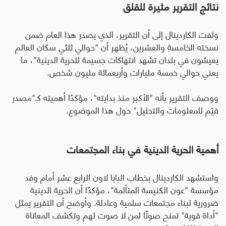
نتائج التقرير مثيرة للقلق
ولفت الكاردينال إلى أن التقرير، الذي يصدر هذا العام ضمن
نسخته الخامسة والعشرين، يُظهر أن "حوالي ثلثي سكان العالم
يعيشون في بلدان تشهد انتهاكات جسيمة للحرية الدينية"، ما
يعني حوالي خمسة مليارات وأربعمائة مليون شخص.
ووصف التقرير بأنه "الأكبر منذ بدايته"، مؤكدًا أهميته كـ"مصدر
قيّم للمعلومات والتحليل" حول هذا الموضوع.
أهمية الحرية الدينية في بناء المجتمعات
واستشهد الكاردينال بخطاب البابا لاون الرابع عشر أمام وفد
مؤسسة "عون الكنيسة المتألمة"، مؤكدًا أن الحرية الدينية
ضرورية لبناء مجتمعات سلمية وعادلة. وأوضح أن التقرير يمثل
"أداة قوية" تمنح صوتًا لمن لا صوت لهم وتكشف المعاناة