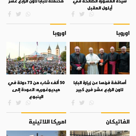
سيدة المشورة الصالحة في
محتملة للبابا لاون الرابع عشر
أيلول المقبل
اوروبا
اوروبا
أساقفة فرنسا عن زيارة البابا
50 ألف شاب من 73 دولة في
لاون الرابع عشر: فرح كبير
ميديوغوريه: العودة إلى
الينبوع
الفاتيكان
امريكا اللاتينية