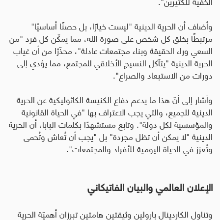
الخفية للكثيرين".
وأضاف أن الحرية الدينية "ليست خيارًا، بل حصنًا أساسيًا"
مرتبطًا بخلق كل شخص على صورة الله، مما يمكّن كل فرد "من
السعي وراء الحقيقة وبناء مجتمعات عادلة"، محذّرًا من أن غياب
الحرية الدينية "يتآكل النسيج الأخلاقي للمجتمع، مما يؤدي إلى
دورات من الاستبعاد والصراع".
وأشار إلى أنّ هذا ما يدعم دفاع الكنيسة الكاثوليكية عن الحرية
الدينية للجميع، والتي يجب الاعتراف بها "في الحياة القانونية
والمؤسسية لكل دولة". وتابع مستشهدًا بكلمات البابا، أن الحرية
الدينية "لا يمكن أن تظل مجردة" بل "يجب أن تُعاش وتُحمى
وتُعزز في الحياة اليومية للأفراد والمجتمعات".
الإعلان العالمي والبيان الفاتيكاني
وتناول الكاردينال بارولين وثيقتين هامتين تبرزان أهميّة الحرية