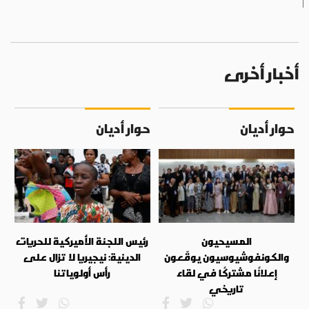
أخبار أخرى
حوار أديان
حوار أديان
المسيحيون
رئيس اللجنة الأميركية للحريات
والكونفوشيوسيون يوقّعون
الدينية: نيجيريا لا تزال على
إعلانًا مشتركًا في لقاء
رأس أولوياتنا
تاريخي