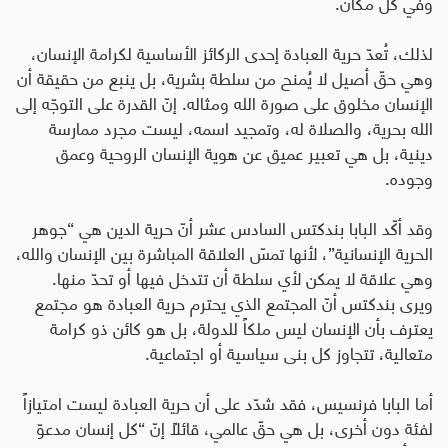
وفي كل مكان
.
لذلك، تُعدّ حرية العبادة إحدى الركائز الأساسية لكرامة الإنسان،
وهي حقّ أصيل لا يُمنح من سلطة بشرية، بل ينبع من حقيقة أن
الإنسان مخلوق على صورة الله ومثاله. إنّ القدرة على التوجّه إلى
الله بحرية، والصلاة له، وتمجيد اسمه، ليست مجرد ممارسة
دينية، بل هي تعبير عميق عن هوية الإنسان الروحية وعمق
وجوده
.
وقد أكّد البابا بندكتس السادس عشر أنّ حرية الدين هي
“
جوهر
الحرية الإنسانية
”
، لأنها تمسّ العلاقة المباشرة بين الإنسان والله،
وهي علاقة لا يمكن لأي سلطة أن تتدخل فيها أو تحدّ منها.
ويرى بندكتس أنّ المجتمع الذي يحترم حرية العبادة هو مجتمع
يعترف بأن الإنسان ليس ملكاً للدولة، بل هو كائن ذو كرامة
متعالية، تتجاوز كل بنى سياسية أو اجتماعية
.
أما البابا فرنسيس، فقد شدّد على أن حرية العبادة ليست امتيازاً
لفئة دون أخرى، بل هي حقّ عالمي، قائلاً إنّ “كل إنسان مدعوّ