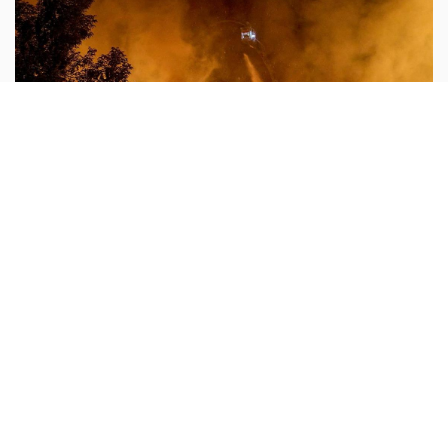
لاون 14
أبونا :
ينظر البابا لاون الرابع عشر «بألم» إلى ما يجري في
أوكرانيا وروسيا، في ظل التصاعد المأساوي للهجمات المتبادلة
التي يدفع المدنيون ثمنها أولًا، بمن فيهم الأطفال. فالمسيّرات
...المزيد