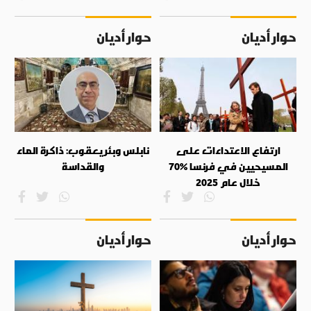
حوار أديان
حوار أديان
ارتفاع الاعتداءات على
نابلس وبئر يعقوب: ذاكرة الماء
المسيحيين في فرنسا %70
والقداسة
خلال عام 2025
حوار أديان
حوار أديان