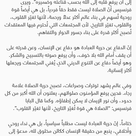
إلى أن يرفع قلبه إلى الله بحسب قناعته وضميره”. ويرى
فرنسيس أنّ الصلاة ليست فقط حقاً فردياً، بل هي أيضاً قوة
روحية تُسهم في بناء عالم أكثر عدلاً ورحمة، لأنها تغيّر القلوب،
والقلوب تغيّر التاريخ
.
لأن المجتمعات التي تُحترم فيها المعتقدات
تُصبح أكثر قدرة على بناء جسور الحوار والتفاهم
.
إنّ الدفاع عن حرية العبادة هو دفاع عن الإنسان، وعن قدرته على
أن يقف أمام الله بلا خوف، وأن يرفع صوته بالتسبيح والشكر.
وهو أيضاً دفاع عن التنوع الديني الذي يُغني المجتمعات ويجعلها
أكثر إنسانية
.
وفي عالم يشهد توترات وصراعات، تصبح حرية الصلاة علامة
رجاء. فحين يرفع المؤمنون صلواتهم، يعلنون أن الله أكبر من كل
حدود، وأن نور الإيمان لا يمكن إطفاؤه. وكما قال البابا
فرنسيس: “الصلاة هي قوة تُغيّر التاريخ، لأنها تغيّر القلوب
”.
ختاماً، إنّ حرية العبادة ليست مطلباً سياسياً، بل هي نداء روحي
وأخلاقي، ينبع من حقيقة الإنسان ككائن مخلوق لله، مدعوّ إلى