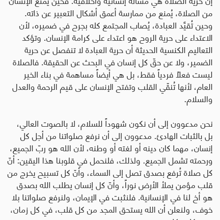
من الصلاة، يُمنع من ممارسة أعمق أشكال التعبير عن ذاته.
وحين تُقيَّد العبادة، يُصاب المجتمع كله بجرح في ضميره، لأن
الاعتداء على حرية الروح هو اعتداء على كرامة الإنسان
.
وتؤكد
التعاليم الكنسية الحديثة أن حرية العبادة لا تنفصل عن حرية
الضمير، ولا عن حقّ كل إنسان في البحث عن الحقيقة. فالصلاة
ليست فعلاً فردياً فقط، بل هي أيضاً مساهمة في بناء الخير
العام، لأنها تُنقّي القلب وتفتح الإنسان على قيم الرحمة والعدل
والسلام
.
نحن مدعوون إلى أن نكون شهوداً للسلام، لا بالصوت العالي،
بل بالثبات الهادئ. مدعوون إلى أن نرفع صلواتنا من أجل كل
إنسان، مهما كان دينه أو لغته أو وطنه، لأن الله هو ربّ الجميع،
ورحمته تشمل الجميع
.
ولذلك، فلنحمل في قلوبنا هذا اليقين
:
أنّ
كل صلاة تُرفع بصدق تصل إلى السماء، وأنّ كل تسبيح يخرج من
قلب مؤمن يملأ الأرض نوراً، وأنّ كل إنسان يطلب الله بصدق
هو أخ لنا في الإنسانية
.
فلنثبت في الإيمان، ولنرفع صلواتنا بلا
خوف، ولنعلن أن الله يستحق المجد من كل قلب، في كل زمان،