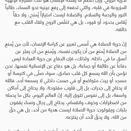
المزروعة في قلبه، والتي تدفعه إلى رفع عينيه نحو السماء، طالباً
النور والرحمة والسلام
.
والصلاة ليست امتيازاً يُمنح، ولا حقاً
يُقاس بحدود أو قيود، بل هي تنفّس الروح ولقاء القلب مع
خالقه
.
إنّ حرية الصلاة هي أسمى تعبير عن كرامة الإنسان، لأن من يُمنع
من الصلاة يُمنع من أن يكون نفسه، ويُمنع من أن يعبّر عن
أعمق ما في داخله
.
ولذلك، فإن الدفاع عن حرية العبادة ليس
دفاعاً عن طائفة أو جماعة، بل هو دفاع عن الإنسانية نفسها. نحن
نؤمن بأن الله يسمع كل قلب صادق، سواء صلّى في كنيسة أو
مسجد أو بيت متواضع أو في صمت داخلي لا يسمعه أحد
.
فالله
لا يحتاج إلى جدران، بل إلى قلوب مفتوحة
.
ولا يحتاج إلى أماكن
واسعة، بل إلى نفوس تتوق إليه
.
إنّ العالم اليوم، بكل ما يحمله
من اضطرابات وخوف وانقسام، يحتاج إلى رجال ونساء يقفون
بثبات ويقولون
:
حرية الصلاة ليست هدية من أحد، بل هي حقّ
من الله، ولا يحقّ لأحد أن ينتزعه
.
إنّ حرية الصلاة هي مسألة إنسانية وأخلاقية. فحين يُمنع الإنسان