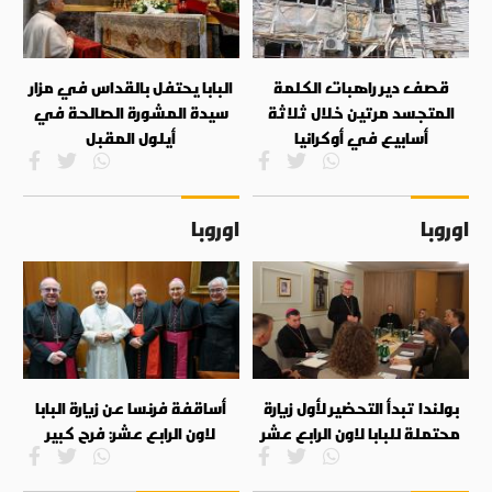
قصف دير راهبات الكلمة
البابا يحتفل بالقداس في مزار
المتجسد مرتين خلال ثلاثة
سيدة المشورة الصالحة في
أسابيع في أوكرانيا
أيلول المقبل
اوروبا
اوروبا
بولندا تبدأ التحضير لأول زيارة
أساقفة فرنسا عن زيارة البابا
محتملة للبابا لاون الرابع عشر
لاون الرابع عشر: فرح كبير