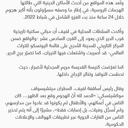
وتُعد هذه المواقع من أحدث الأماكن الدينية التي طالتها
الهجمات الروسية، في إطار ما وصفه مسؤولون بأنه أكبر هجوم
خلال 24 ساعة منذ بدء الغزو الشامل في شباط 2022
.
وأكدت السلطات المحلية في لفيف أن مباني سكنية تاريخية
قرب الدير الذي يعود إلى القرن السادس عشر -والواقع ضمن
المركز التاريخي للمدينة المُدرج على قائمة اليونسكو للتراث
العالمي- قد أصيبت واشتعلت فيها النيران، كما تضرّر برج الدير
.
كما تعرّضت كنيسة القديسة مريم المجدلية لأضرار، حيث
تحطمت النوافذ وتناثر الزجاج داخلها
.
وقال رئيس أساقفة لفيف، المطران ميتشيسواف
موكشيتسكي
:
«الحمد لله أنّ الهجوم وقع بعد الظهر… كان
الناس في أعمالهم، والأطفال لم يكونوا قد عادوا من مدارسهم،
ولم تُسجَّل وفيات، بل إصابات فقط»، مشيرًا إلى أنه يتم تحذير
الناس من الغارات الجوية عبر تطبيقات الهواتف والإعلانات
الحكومية.