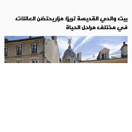
بيت والدي القديسة تريزا: مزار يحتضن العائلات
في مختلف مراحل الحياة
روح وحياة
أبونا :
في مدينة ألانسون الفرنسية، لا تزال قصة القديسين
لويس وزيلي مارتان حيّة بعد أكثر من قرن على رحيلهما. فالبيت