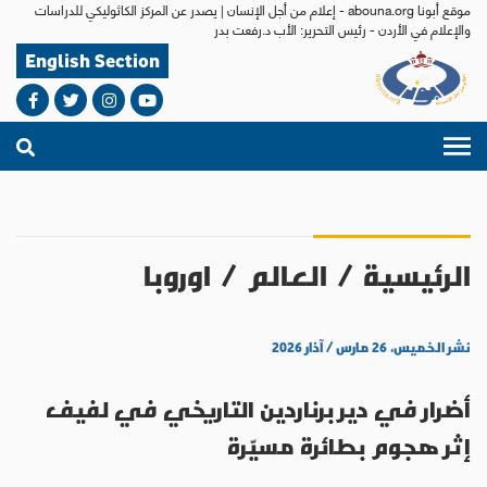
موقع أبونا abouna.org - إعلام من أجل الإنسان | يصدر عن المركز الكاثوليكي للدراسات
والإعلام في الأردن - رئيس التحرير: الأب د.رفعت بدر
English Section
الرئيسية
/
العالم
/
اوروبا
نشر الخميس، ٢٦ مارس / آذار ٢٠٢٦
أضرار في دير برناردين التاريخي في لفيف
إثر هجوم بطائرة مسيّرة