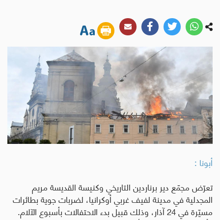
أبونا :
تعرّض مجمّع دير برناردين التاريخي وكنيسة القديسة مريم
المجدلية في مدينة لفيف غربي أوكرانيا، لضربات جوية بطائرات
مسيّرة في 24 آذار، وذلك قبيل بدء الاحتفالات بأسبوع الآلام
.