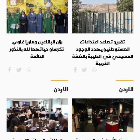
تقرير: تصاعد اعتداءات
رزان البقاعين وماريا غاوي
المستوطنين يهدد الوجود
تكرّسان حياتهما لله بالنذور
المسيحي في الطيبة بالضفة
الدائمة
الغربية
الاردن
الاردن