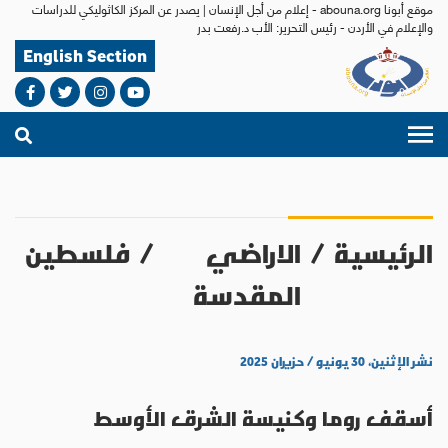
موقع أبونا abouna.org - إعلام من أجل الإنسان | يصدر عن المركز الكاثوليكي للدراسات
والإعلام في الأردن - رئيس التحرير: الأب د.رفعت بدر
English Section
الرئيسية
/
الاراضي
/
فلسطين
المقدسة
نشر الإثنين، ٣٠ يونيو / حزيران ٢٠٢٥
أسقف روما وكنيسة الشرق الأوسط