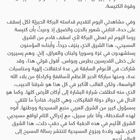
وقوة الكنيسة
.
وفي مشاهدتي اليوم لتقديم قداسته البركة الحبريّة لكل إسقف
على حدة، انتابني شعور بالحزن والضيق إذ وعيتُ بأن كنيسة
روما اليوم لم تعطي البركة لأي اسقف قادم من الشرق
المسيحي، هذا الشرق الذي ينزف جرحاً، وأبناءه المؤمنون
يستشهدون في غزة وسوريا ولبنان والعراق، إلخ. وهم يسيرون
على خطى القديسين بطرس وبولس. أقول قولي هذا، وقد
شاركت في الأعوام السابقة في عدة احتفالات إلهية ومناسبات
عدة، ومنها مباركة الحبر الأعظم لأساقفةٍ وكرادلةٍ من بلاد الله
الواسعة، ولكن الغائب الأكبر في كل هذا هو شرقنا الحبيب،
الذي منه انطلقت شرارة البشارة إلى أركان الأرض كلها. وكما هو
الحال في دوائر دولة الفاتيكان، وهي كثيرة، فنادراً ما تلتقي
بمسؤول كبير من الشرق العربي منبع المسيحية ووطنها. أنوه
لهذه الملاحظة، وأنا عابر سبيل، مع إدراكي التام لواقع مسيحيي
الشرق الأليم في هذه الحقبة كما في حقبٍ خلت، هذا الشرق
الذي شهد ولادة وبزوغ المسيحية لتنتشر رسالة المسيح إلى
العالم أجمع
.