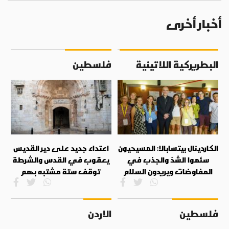
أخبار أخرى
البطريركية اللاتينية
فلسطين
الكاردينال بيتسابالا: المسيحيون
اعتداء جديد على دير القديس
سئموا الشدّ والجذب في
يعقوب في القدس والشرطة
المفاوضات ويريدون السلام
توقف ستة مشتبه بهم
فلسطين
الاردن