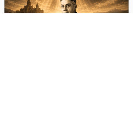
عدل وسلام
أبونا :
كانت حملة إبادة حقيقية استهدفت القضاء على جميع
كهنة أبرشية لاردة (ليريدا) الكتالونية. فمنذ اندلاع الحرب الأهلية
الإسبانية، قُتل 270 كاهنًا في الأبرشية خلال أقل من مئة يوم،
أي
...المزيد