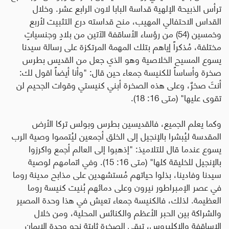
ترأس الذبيحة الإلهية قداسة البابا لاون الرابع عشر. وخلال
القداس الاحتفالي المهيب، منح قداسته درع التثبيت لأربع
وخمسين (54) من رؤساء الأساقفة الآتين من بلادٍ وجنسياتٍ
مختلفة، مُذكراً إياهم بتلك المهمة المرتكزة على رسالة سيدنا
يسوع المسيح الخلاصية وهو الذي جعل من القديس بطرس
صخرة وأساساً للكنيسة جمعاء حين قال: "وأنا أيضاً اقول لك:
أنتَ صخرٌ، وعلى هذه الصخرة أبني كنيستي وقوات الجحيم لن
تقوى عليها" (متى 16: 18).
وكما يعلم الجميع، فالقديسين بطرس وبولس تركا الأرض
المقدسة ليُبشرا بالإنجيل إلى الخلق أجمعين ليُتمموا وصية الرب
يسوع عندما قال للتلاميذ: "إذهبوا إلى العالم أجمع واكرزوا
بالإنجيل للخليقة كلها" (متى 16: 15). وفي اتمامهم لوصية
سيدنا وفادينا، بذلوا حياتهم مُستشهدين على مذابح مدينة روما
في عصر الإمبراطور نيرون وعلى دمائهم بُنيت كنيسة روما
العظيمة. لذلك، فالكنيسة جمعاء تعيش في هذا وحدة المصير
والشراكة بين الحبر الأعظم والكنائس المحلية، ومن خلال
الاساقفة والإكليروس، تبقى الصخرة ثابتة نحو وحدة الإيمان