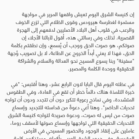
إن كنيسة الشرق اليوم تعيش واقعها المرير في مواجهة
مستمرة لغطرسة هيرودس وقوى الظلام التي تزرع الخوف
والرعب في قلوب أهل البلاد الأصليين لدفعهم إلى الهجرة
القصرية. لذلك وفي رسالتي هذه، أقول لآبائنا الأجلاء إن
صوتكم، هو صوت الحق ووجب أن يُسمع، وإن نطقتم بكلمة
الحق، فهذا لا يعني أبداً الخروج عن الطاعة، لا بل تصويب وُجهة
"سفينة" ربنا يسوع المسيح نحو العدالة والسلام والشراكة
الحقيقية ووحدة الكلمة والمصير
.
في عظته اليوم قال البابا لاون الرابع عشر، وهنا أقتبس: "في
خبرة التلمذة هناك دائماً خطر أن تقع في العادة، وفي الطقوس
المتشددة، وفي نماذج رعوية تتكرر دون أن تتجدد ودون أن تواجه
تحديات الحاضر". وهنا أعي دعوةً من قداسته للتجديد وإسماع
صوت من ليس له صوت، ودعوة صريحة لتواجه كنيسة الشرق
التحديات الحقيقية التي تواجهها وإسماع صوتها لأسقف روما،
عاملين على إنقاذ الوجود والحضور المسيحي في الأرض
المقدسة، وفي حدود الشرق العربي بأكمله، مستذكرين كلمة