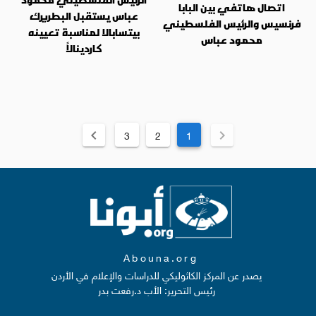
اتصال هاتفي بين البابا
عباس يستقبل البطريرك
فرنسيس والرئيس الفلسطيني
بيتسابالا لمناسبة تعيينه
محمود عباس
كاردينالاً
3
2
1
Abouna.org
يصدر عن المركز الكاثوليكي للدراسات والإعلام في الأردن
رئيس التحرير: الأب د.رفعت بدر