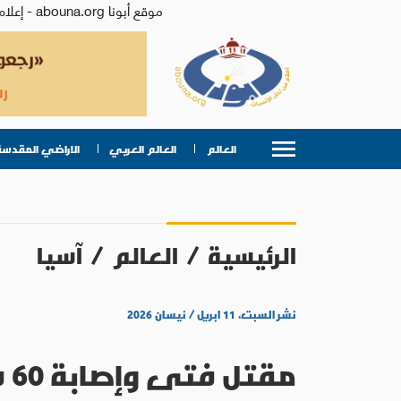
موقع أبونا abouna.org - إعلام من أجل الإنسان | يصدر عن المركز الكاثوليكي للدراسات والإعلام في الأردن - رئيس التحرير: الأب د.رفعت بدر
العالم
العالم العربي
الاراضي المقدسة
الرئيسية
/
العالم
/
آسيا
نشر السبت، ١١ ابريل / نيسان ٢٠٢٦
مقتل فتى وإصابة 60 شخصًا بعد اقتحام شاحنة مسيرة الفصح في باكستان