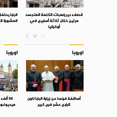
قصف دير راهبات الكلمة المتجسد
البابا يحت
مرتين خلال ثلاثة أسابيع في
المشورة ال
أوكرانيا
اوروبا
اوروبا
أساقفة فرنسا عن زيارة البابا لاون
الرابع عشر: فرح كبير
ميديوغوري