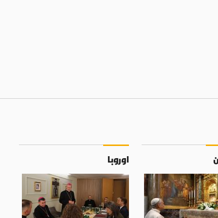
ن
اوروبا