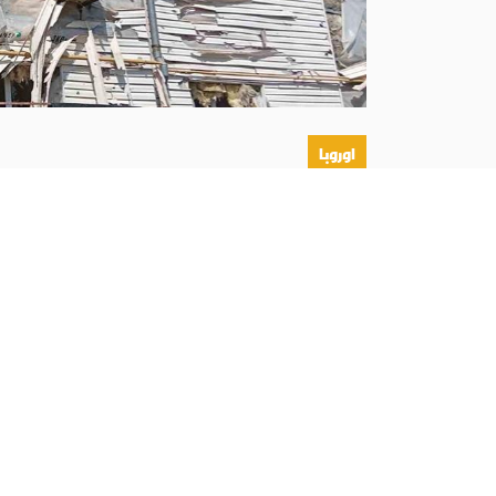
اوروبا
أبونا :
تعرّض دير راهبات الكلمة المتجسد في مدينة
الأخيرة، ما ألحق أضرارًا بمبناه. وأعلنت ذلك الإكسر
بيت والدي القديسة تريزا: مزار يحتضن ا