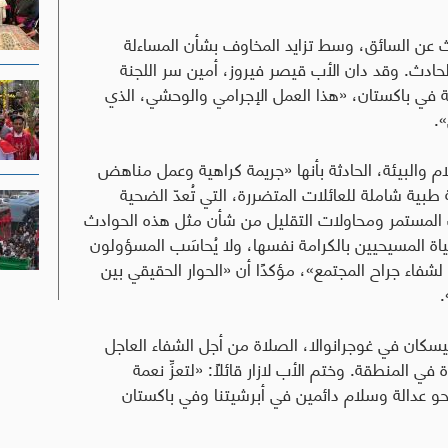
ث عن السائق، وسط تزايد المخاوف بشأن المساءلة
لحادث. وقد دان الأب قيصر فيروز، أمين سر اللجنة
ية في باكستان، «هذا العمل الإجرامي والوحشي، الذي
.
 والبيئة، الحادثة بأنها «جريمة كراهية وعمل مناهض
 طبية شاملة للعائلات المتضررة، التي تُعدّ الضحية
المستمر ومحاولات التقليل من شأن مثل هذه الحوادث
ياة المسيحيين بالكرامة نفسها، ولا يُحاسَب المسؤولون
شفاء جراح المجتمع»، مؤكدًا أن «الحوار الحقيقي بين
.
سكان في غوجرانوالا، الصلاة من أجل الشفاء العاجل
ي المنطقة. وختم الأب لازار قائلاً: «لتعزِّ نعمة
حو عدالة وسلام دائمين في أبرشيتنا وفي باكستان