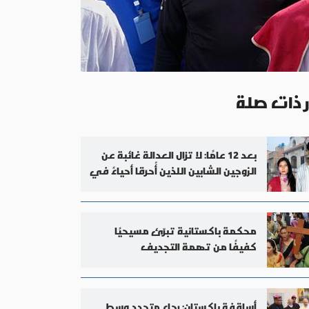
ر ذات صلة
بعد 12 عامًا: لا تزال العدالة غائبة عن
الزوجين الشابين اللذين أُحرقا أحياءً في
فرن للطوب
محكمة باكستانية تبرّئ مسيحيًا
كفيفًا من تهمة التجديف
أساقفة باكستان: رجاء متجدد وسط