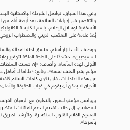
وفي هذا السياق، تواصل الشرطة الباكستانية البح
والتقصير في إجراءات السلامة، بعد أربعة أيام من ا
الأسقفية لوسائل الإعلام، باسم الكنيسة الكاثوليك
يُعدّ علامة على التعصّب الديني والاضطراب الروحي»
ووصف الأب لازار أسلم، منسق لجنة العدالة والسلام
للمسيحيين»، مشددًا على الحاجة الملحّة لتوفير رعاية
الأولى لهذه المأساة. وأضاف: «إن صمت السلطات 
مؤلم بقدر العنف نفسه». وتابع: «طالما لا تُعامَل ح
عن هذه الاعتداءات، فلن تكون كلمات السلام كافية ل
الأديان لا يمكن أن يقوم في غياب الحقيقة والأمان»
ويواصل مؤمنو لاهور، بالتعاون مع الرهبان الفرنسي
للمصابين، إلى جانب تقديم الدعم للعائلات المتضررة ف
المسيح القائم القلوب المنكسرة، ولتُرشد الطريق ن
بأسرها».