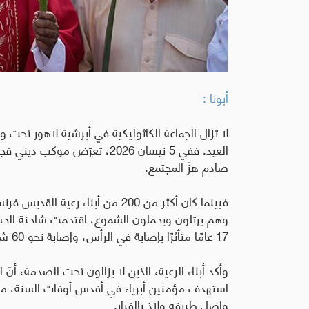
أبونا :
لا تزال الجماعة الكاثوليكية في أبرشية لاهور تحت و
العيد. ففي 5 نيسان 2026، تعرّض
صادم هزّ المجتمع
.
فبينما كان أكثر من 200 من أبناء
وهم يرتلون ويحملون الشموع، اقتحمت شاحنة الحشد
17 عامًا متأثرًا بإصابة في الرأس، وإصابة نحو 60 شخصًا، العديد منهم في حالة حرجة في المستشفى
وأكد أبناء الرعية، الذين لا يزالون تحت الصدمة، أنّ 
استهدف مؤمنين أبرياء في أقدس أوقات السنة، مشي
واصل طريقه ولاذ بالفرار
.