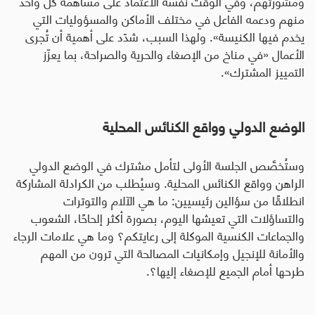
ومشورتهم، وفي الوقت نفسه الاعتماد على مساهمة كل واحد
منهم ودعمه الفاعل في مختلف الأماكن والمسؤوليات التي
يخدم فيها الكنيسة». ولهذا السبب، شدّد على أهمية أن تُجرى
الأعمال «في مناخ من الإصغاء والحرية والصراحة، بما يعزّز
التمييز المشترك».
الوضع الدولي وواقع الكنائس المحلية
وستُخصَّص الجلسة الأولى لتأمل مشترك في الوضع الدولي
الراهن وواقع الكنائس المحلية. وسيُطلب من الكرادلة المشاركة
انطلاقًا من سؤالين رئيسيين: ما هي الآلام والتوترات
والتساؤلات التي تعيشها اليوم، بصورة أكثر إلحاحًا، الشعوب
والجماعات الكنسية الموكلة إلى رعايتكم؟ وما هي علامات الرجاء
والأمانة للإنجيل وإمكانيات المصالحة التي ترون من المهم
طرحها أمام الجميع للإصغاء إليها؟.