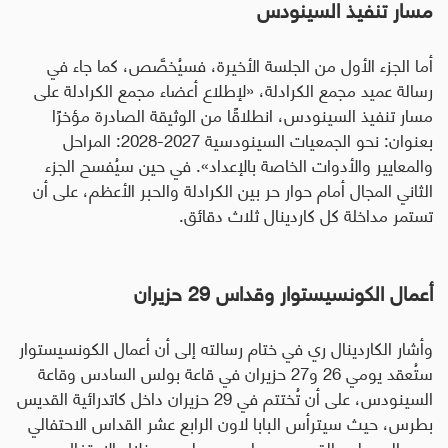
مسار تنفيذ السينودس
أما الجزء الأول من الجلسة الأخيرة، فسيُخصَّص، كما جاء في
رسالة عميد مجمع الكرادلة، «لإطلاع أعضاء مجمع الكرادلة على
مسار تنفيذ السينودس، انطلاقًا من الوثيقة الصادرة مؤخرًا
بعنوان: نحو الجمعيات السينودسية 2027-2028: المراحل
والمعايير والأدوات الخاصة بالإعداد». في حين سيُفسح الجزء
الثاني المجال أمام حوار حر بين الكرادلة والحبر الأعظم، على أن
تستمر مداخلة كل كاردينال ثلاث دقائق
.
أعمال الكونسيستوار وقداس 29 حزيران
وأشار الكاردينال ري في ختام رسالته إلى أن أعمال الكونسيستوار
ستُعقد يومي 26 و27 حزيران في قاعة بولس السادس وقاعة
السينودس، على أن تُختتم في 29 حزيران داخل كاتدرائية القديس
بطرس، حيث سيترأس البابا لاون الرابع عشر القداس الاحتفالي
بعيد الرسولين القديسين بطرس وبولس
.
وخلال الاحتفال،