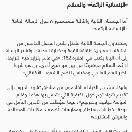
«الإنسانية الرائعة» والسلام
أما الجلستان الثانية والثالثة فستتمحوران حول الرسالة العامة
«الإنسانية الرائعة».
وستتناول الجلسة الثانية بشكل خاص الفصل الخامس من
الوثيقة، المعنون: «ثقافة القوة وحضارة المحبة». وتشير الرسالة
إلى أن البابا يكتب في الفقرة 182: «في عالم يتزايد فيه الترابط،
لا يُعد السلام موضوعًا من بين مواضيع أخرى، بل هو شرط
للخير العام العالمي ومقياس لنضج الشّعوب الأخلاقي».
ولهذا، سيُدعى الكرادلة القادمون من مناطق تشهد الحروب إلى
تقديم شهاداتهم حول الكيفية التي «تمسّ بها هذه الوقائع
المؤلمة حياتهم وخبرتهم»، فيما سيُطلب من الآخرين التأمل في
عودة «خطابات ومنطق وممارسات تُضعف إمكانيات المصالحة
والعيش المشترك».
كما ستُناقش السبل الكفيلة اليوم بالتأكيد مجددًا على «ضرورة