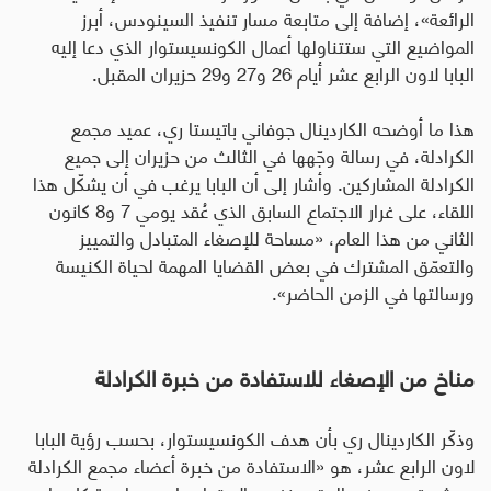
الرائعة»، إضافة إلى متابعة مسار تنفيذ السينودس، أبرز
المواضيع التي ستتناولها أعمال الكونسيستوار الذي دعا إليه
البابا لاون الرابع عشر أيام 26 و27 و29 حزيران المقبل
.
هذا ما أوضحه الكاردينال جوفاني باتيستا ري، عميد مجمع
الكرادلة، في رسالة وجّهها في الثالث من حزيران إلى جميع
الكرادلة المشاركين. وأشار إلى أن البابا يرغب في أن يشكّل هذا
اللقاء، على غرار الاجتماع السابق الذي عُقد يومي 7 و8 كانون
الثاني من هذا العام، «مساحة للإصغاء المتبادل والتمييز
والتعمّق المشترك في بعض القضايا المهمة لحياة الكنيسة
ورسالتها في الزمن الحاضر».
مناخ من الإصغاء للاستفادة من خبرة الكرادلة
وذكّر الكاردينال ري بأن هدف الكونسيستوار، بحسب رؤية البابا
لاون الرابع عشر، هو «الاستفادة من خبرة أعضاء مجمع الكرادلة