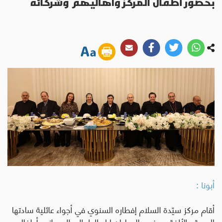
بحضور أطفال المركز وأهاليهم وشركائه
أبونا :
أقام مركز سيّدة السلام إفطاره السنوي في أجواء عائلية سادتها
المحبة والألفة، بحضور المطران إياد الطوال، إلى جانب أطفال