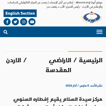
موقع أبونا abouna.org - إعلام من أجل الإنسان | يصدر عن المركز الكاثوليكي للدراسات
والإعلام في الأردن - رئيس التحرير: الأب د.رفعت بدر
English Section
الرئيسية
/
الاراضي
/
الاردن
المقدسة
نشر الأحد، ٨ مارس / آذار ٢٠٢٦
مركز سيدة السلام يقيم إفطاره السنوي