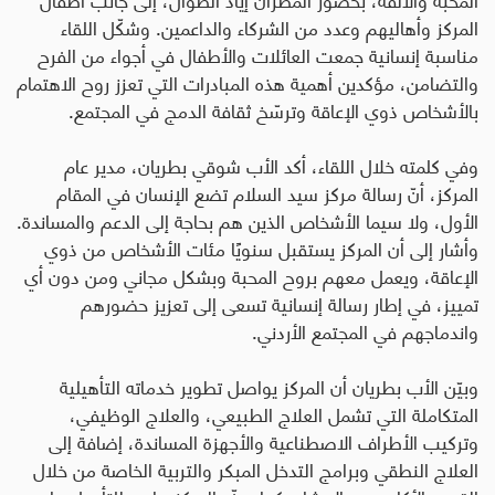
المركز وأهاليهم وعدد من الشركاء والداعمين. وشكّل اللقاء
مناسبة إنسانية جمعت العائلات والأطفال في أجواء من الفرح
والتضامن، مؤكدين أهمية هذه المبادرات التي تعزز روح الاهتمام
بالأشخاص ذوي الإعاقة وترسّخ ثقافة الدمج في المجتمع.
وفي كلمته خلال اللقاء، أكد الأب شوقي بطريان، مدير عام
المركز، أنّ رسالة مركز سيد السلام تضع الإنسان في المقام
الأول، ولا سيما الأشخاص الذين هم بحاجة إلى الدعم والمساندة.
وأشار إلى أن المركز يستقبل سنويًا مئات الأشخاص من ذوي
الإعاقة، ويعمل معهم بروح المحبة وبشكل مجاني ومن دون أي
تمييز، في إطار رسالة إنسانية تسعى إلى تعزيز حضورهم
واندماجهم في المجتمع الأردني.
وبيّن الأب بطريان أن المركز يواصل تطوير خدماته التأهيلية
المتكاملة التي تشمل العلاج الطبيعي، والعلاج الوظيفي،
وتركيب الأطراف الاصطناعية والأجهزة المساندة، إضافة إلى
العلاج النطقي وبرامج التدخل المبكر والتربية الخاصة من خلال