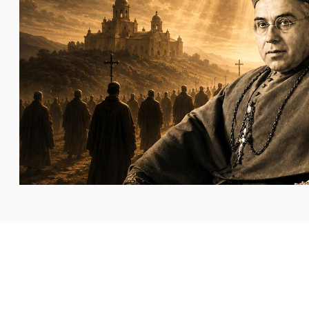
جميع كهنة أبرشية لاردة (ليريدا) الكتالونية. فمنذ اندلاع
...المزيد