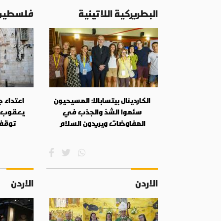
البطريركية اللاتينية
فلسطين
الكاردينال بيتسابالا: المسيحيون
اعتداء 
سئموا الشدّ والجذب في
يعقوب 
المفاوضات ويريدون السلام
توقف
الاردن
الاردن