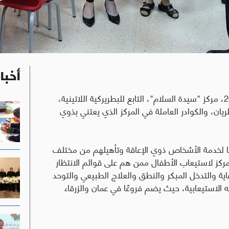
أخبا
زار رئيس الوزراء جعفر حسان، الثلاثاء 17 حزيران 2015، مركز "سيدة السلام"، التابع للبطريركية اللاتينية،
يان، والكوادر العاملة في المركز الذي يعتني بذوي
ا لخدمة الأشخاص ذوي الإعاقة وتأهيلهم من مختلف
للمركز لاستيعاب الأطفال ممن هم على قوائم الانتظار
 والتدخل المبكر والنطق والعلاج الطبيعي والتوحد
ه الاستيعابية، حيث يضم فروعًا في عمان والزرقاء