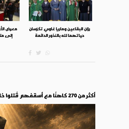
رزان البقاعين وماريا غاوي تكرّسان
معرض الأر
حياتهما لله بالنذور الدائمة
إلى مت
أكثر من 270 كاهنًا مع أسقفهم قُتلوا خلال ثلاثة أشهر فقط: هكذا وقعت مجزرة لاردة