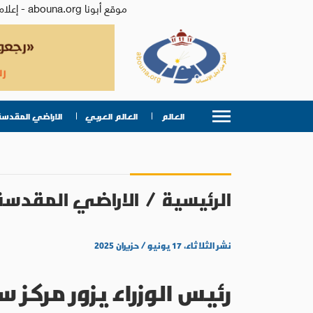
موقع أبونا abouna.org - إعلام من أجل الإنسان | يصدر عن المركز الكاثوليكي للدراسات والإعلام في الأردن - رئيس التحرير: الأب د.رفعت بدر
العالم
العالم العربي
الاراضي المقدسة
الرئيسية
/
الاراضي المقدسة
نشر الثلاثاء، ١٧ يونيو / حزيران ٢٠٢٥
رئيس الوزراء يزور مركز س