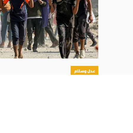
عدل وسلام
أبونا :
دعا المطران الياس عبدالله زيدان، رئيس لجن
الولايات المتحدة، إلى «تكثيف الصلاة من أجل نجاح
أكثر من 270 كاهنًا مع أسقفهم قُتلوا خلال ثلاثة أشهر فقط: هكذا وقعت مجزرة لاردة