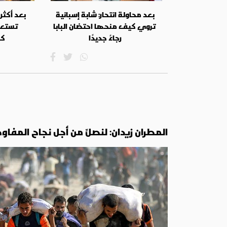
بعد محاولة انتحار: شابة إسبانية
تروي كيف منحها احتضان البابا
تستعد 
رجاءً جديدًا
كا
المطران زيدان: لنصلِّ من أجل نجاح الم