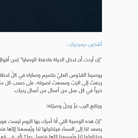
أشخين ديمرجيان :
"إن أردت أن تدخل الحياة فاحفظ الوصايا" (من أقوال
يوصينا القدّوس العليّ بتتميم وصاياه في كلّ لحظة 
رجعتَ إلى الربّ وسمعتَ لصوته، على حسب كل ما ي
خيراً في كل عمل من أعمال من أعمال يديك.
ويتابع الرب عزّ وجلّ وصيّته:
"إنّ هذه الوصية التي أنا آمرك بها اليوم ليست ف
يصعد لنا إلى السماء فيتناولها لنا ويُسمعنا إيّاها فن
فيتناولها لنا ويُسمعنا إيّاها فنعمل بها؟ (أي في قعر