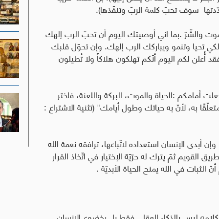
دتها سوف تحبّ كلمة الربّ وتنفّذها).
وت والشّرّ
.
بما اني أوصيتك اليوم أن تحبّ الرب إلهك
ي تحيا وتنمو ويباركك الرب إلهك. وإن تحوّل قلبك
ُعلن لكم اليوم أنّكم تهلكون هلاكاً ولا تُطيلون
جعلت أمامكم
:
الحياة والموت، البركة واللعنة، فاختر
تعلّقًا به، لأنّ به حياتك وطول أيامك" (تثنية الاشتراع :
ن أبدى الإنسان استعداده لاتّباعها، ترافقه نعمة الله
يق القويم ثمّ يترك له حرّيّة الإختيار في اتّخاذ القرار
 الثبات في الله يمنح الحياة الأبديّة
.
م كلامه ليس بالذكاء العقلي فقط بل بخضوع الإنسان