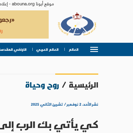
موقع أبونا abouna.org - إعلام من أجل الإنسان | يصدر عن المركز الكاثوليكي للدراسات والإعلام في الأردن - رئيس التحرير: الأب د.رفعت بدر
العالم
العالم العربي
الاراضي المقدسة
الرئيسية
/
روح وحياة
نشر الأحد، ٢ نوفمبر / تشرين الثاني ٢٠٢٥
كي يأتي بك الرب إلى 