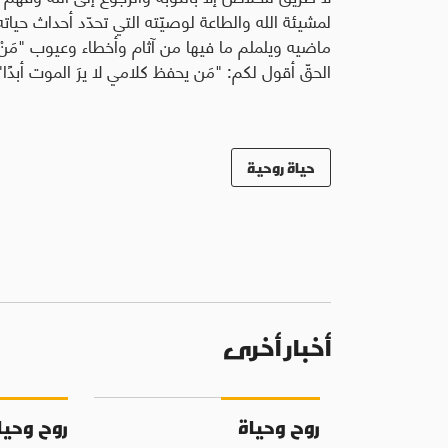
لمشيئة الله والطاعة لوصيّته التي تحدّد أحداث حياته 
الحقّ أقول لكم: "مَن يحفظ كلامي لا يرَ الموت أبدًا" (يو 8:
حياة روحية
أخبار أخرى
روح وحياة
روح وحيا