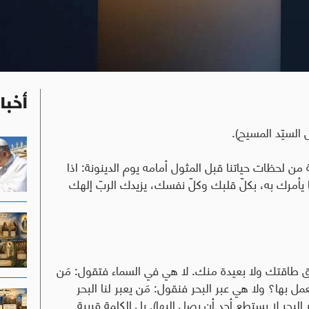
أخبا
 السيّد المسيح).
من لحظات حياتنا قبل المثول أمامه يوم الدينونة: اذا
أمرك به، بكلّ قلبك وكلّ نفسك، يزيدك الربّ إلهك
وق طاقتك ولا بعيدة منك. لا هي في السماء فتقول: مَن
عمل بها؟ ولا هي عبر البحر فنقول: مَن يعبر لنا البحر
 البحر لا يستطع أحد أن يصل إليها). بل الكلمة قريبة