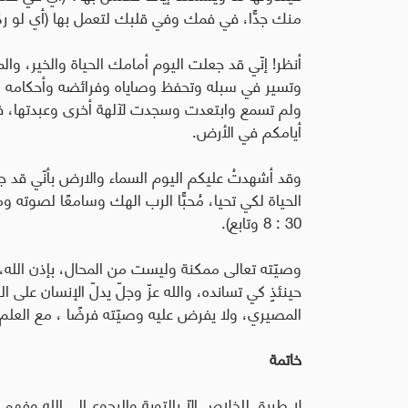
منك جدًّا، في فمك وفي قلبك لتعمل بها (أي لو ردّ
أنظر! إنّي قد جعلت اليوم أمامك الحياة والخير، والم
وتسير في سبله وتحفظ وصاياه وفرائضه وأحكامه لك
ولم تسمع وابتعدت وسجدت لآلهة أخرى وعبدتها، فقد أ
أيامكم في الأرض.
وقد أشهدتُ عليكم اليوم السماء والارض بأنّي قد 
الحياة لكي تحيا، مُحبًّا الرب الهك وسامعًا لصوته وم
30 : 8 وتابع).
وصيّته تعالى ممكنة وليست من المحال، بإذن الله، وإ
حينئذٍ كي تسانده، والله عزّ وجلّ يدلّ الإنسان على الطر
المصيري، ولا يفرض عليه وصيّته فرضًا ، مع العلم أنّ
خاتمة
لا طريق للخلاص إلاّ بالتوبة والرجوع إلى الله وفه