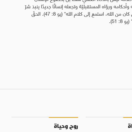
وأحكامه ورؤاه المستقبليّة وتجعله إنسانًا جديدًا ينبذ شرّ
ماضيه ويلملم ما فيها من آثام وأخطاء وعيوب "مَنْ كان من الله، استمع إلى كلام الله" (يو 8: 47). الحقّ
 51).
ة
روح وحياة