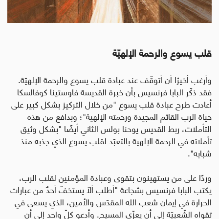
قلب يسوع و
ا
لرحمة الإلهيّة
وأرغب أخيرًا أن أتوقّف عند عبادة قلب يسوع و
ا
لرحمة الإلهيّة.
فقد ذكّر البابا فرنسيس بأن خبرة القديسة فاوستينا كوفالسكا
أعادت طرح عبادة قلب يسوع "من خلال التركيز بشكل كبير على
حياة الرب القائم المجيدة ورحمته الإلهية"؛ وبدافع من هذه
التأملات، ربط القديس يوحنا بولس الثاني أيضًا "بشكل وثيق
تأملاته في الرحمة الإلهية بالتعبّد لقلب يسوع الذي جذبه منذ
شبابه".
وردًا على من يستهينون بتقوى وعبادة المؤمنين لقلب الرب،
يكتب البابا فرنسيس بشجاعة "أطلب ألّا يستخفّ أحدٌ من عبارات
الحرارة في إيمان شعب الله المقدّس والأمين، الذي يسعى في
تقواه الشّعبيّة إلى أن يعزّي المسيح. وأدعو كلّ واحد إلى أن