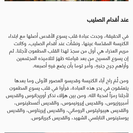
عند أقدام الصليب
في الحقيقة، وجدت عبادة قلب يسوع الأقدس أصلها مع ابتداء
الكنيسة المقدّسة عينها، ونشأت عند أقدام الصليب. وكانت
مريم العذراء هي أول من سجدَ لهذا القلب المطعون لأجلنا. ثم
إن يسوع المسيح من بعد قيامته ظهرَ لتلاميذه المجتمعين
وأراهم جرح جنبهِ، وأمر توما بأن يضع فيهِ أصبعه.
ومن ثُمَ ر
ا
ح آباء الكنيسة وقديسو العصور الأولى وما بعدها
يتعمّقون في بحر هذه العبادة، فرأوا في قلب يسوع المطعون
لأجلنا رمزاً لمحبة الله. ومن بين هؤلاء نذكر
أوريجانوس والقديس
أمبروزيوس، والقديس إيرونيموس، والقديس أغسطينوس،
والقديس هيبوليتوس الروماني، والقديس إيريناوس، والقديس
يوستينوس النابلسي الشهيد، والقديس كبريانوس.