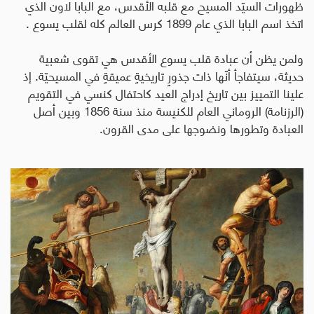
ظهورات السيّد المسيح مع قلبه الأقدس، مع البابا لاون الذي
اتخذ اسم البابا الذي عام 1899 كرس العالم كله لقلب يسوع .
ولمن يظن أن
عبادة
قلب يسوع الأقدس هي تقوى شعبية
حديثة، سيتفاجأ أنّها ذات جذورٍ تاريخيةٍ عميقةٍ في المسيحيّة. إذ
علينا التمييز بين تاريخ إدراج العيد كاحتفال كنسي في التقويم
(الرزنامة) الروماني العام للكنيسة منذ سنة 1856 وبين أصل
العبادة وتطورها ونضوجها على مدى القرون.