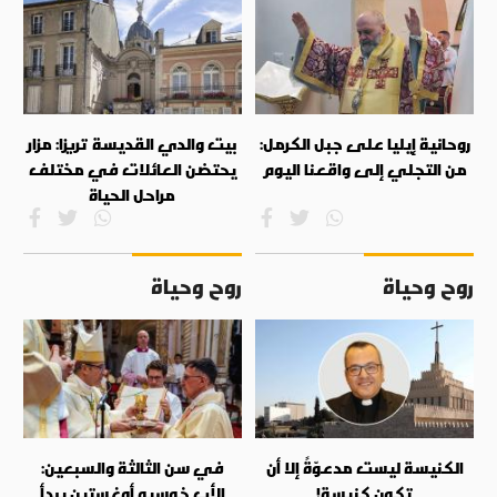
روحانية إيليا على جبل الكرمل:
بيت والدي القديسة تريزا: مزار
من التجلي إلى واقعنا اليوم
يحتضن العائلات في مختلف
مراحل الحياة
روح وحياة
روح وحياة
الكنيسة ليست مدعوّةً إلا أن
في سن الثالثة والسبعين:
تكون كنيسة!
الأب خوسيه أوغستين يبدأ