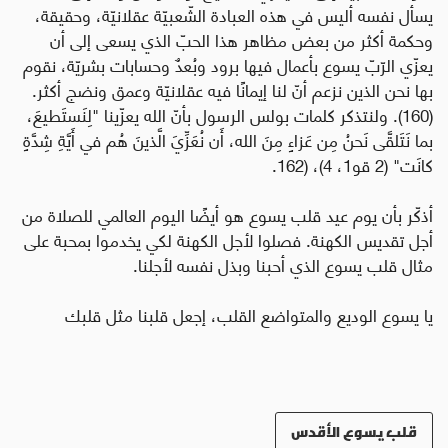
يسأل نفسه أليس في هذه العبادة الشّعبيّة عقلانيّة، وحقيقة،
وحكمة أكثر من بعض مظاهر هذا الحبّ الذي يسعى إلى أن
يعزّي الرّبّ يسوع بأعمال فيها برود وبُعدٌ وحسابات بشريّة، نقوم
بها نحن الذين نزعم أنّ لنا إيمانًا فيه عقلانيّة وعمق ونضج أكثر.
(160). ولنتذكر كلمات بولس الرسول بأنّ الله يعزّينا "لِنَستَطيعَ،
بما نَتَلقَّى نَحنُ مِن عَزاءٍ مِنَ الله، أَن نُعَزِّيَ الَّذينَ هُم في أَيَّةِ شِدَّةٍ
كانَت" (2 قو1، 4)،
(162
.
أذكّر بأن يوم عيد قلب يسوع هو أيضًا اليوم العالمي للصلاة من
أجل تقديس الكهنة. فصلوا لأجل الكهنة لكي يخدموا بمحبة على
مثال قلب يسوع الذي أحبنا وبذل نفسه لأجلنا.
يا يسوع الوديع والمتواضع القلب، إجعل قلبنا مثل قلبك
قلب يسوع الأقدس