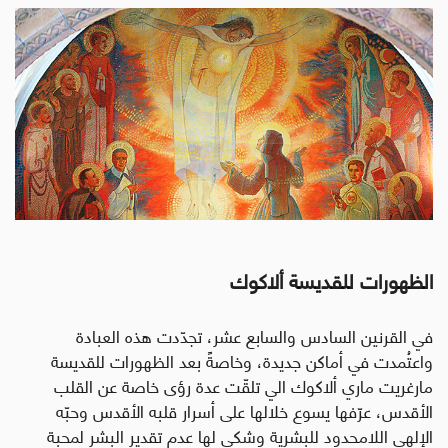
الظهورات للقديسة ألاكوك
في القرنين السادس والسابع عشر، تجدّدت هذه العبادة
واعتُمدت في أماكن جديدة، وخاصةً بعد الظهورات للقديسة
مارغريت ماري ألاكوك الي تلقّت عدة رؤى خاصة عن القلب
الأقدس،
عرّفها يسوع خلالها على أسرار قلبه الأقدس وحبّه
الإلهي اللامحدود للبشرية وشكى لها عدم تقدير البشر لمحبة