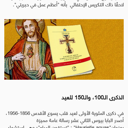
لاحقًا ذاك التكريس الإحتفالي بأنه "أعظم عمل في حبريتي".
الذكرى الـ100، والـ150 للعيد
في ذكرى المئوية الأولى لعيد قلب يسوع الأقدس 1856-1956،
أصدر البابا بيوس الثاني عشر رسالة عامة مميزة
بعنوان
"Haurietis aquas"
: "تستقون المياه"؛ وهي استشهاد