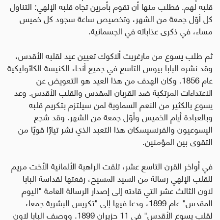
قلبه لهم. فطلب منها أن تقوم بأمرين تجاه قلبه الإلهي: التناول
كل أوّل جمعة من الشهر، وتخصيص ساعة سجود كل خميس
مساء، في ذكرى عذاباته في الجسمانية.
ثم طلب يسوع من مارغريت ألاكوك تعيين عيد لقلبه الأقدس،
وقد نشره البابا بيوس التاسع في جميع أنحاء الكنيسة الكاثوليكية
عام 1856. وكان الهدف من هذا العيد هو التعويض عن
الاعتداءات المرتكبة ضد القربان المقدس والقلب الأقدس. وعد
يسوع بالكثير من النعم السماوية لمن سيلتزم بتكريم قلبه
وبالعبادة أيام الخميس وأوّل جمعة من الشهر.
وقد شجع
اليسوعيون والفرنسيسكان هذا التعبد الذي نشر تيارًا قويًا من
التقوى بين المؤمنين.
في أواخر القرن التاسع عشر، تلقت الراهبة الألمانية الأخت مريم
للقلب الإلهي رسالة من السيد المسيح، رفعتها لقداسة البابا
لاون الثالث عشر التي قادته إلى إصدار الرسالة العامة "اليوم
المقدس" عام 1899، ودعا فيها إلى "تكريس البشرية جمعاء
لقلب يسوع الأقدس" في 11 حزيران 1899
.
ووصف البابا لاون