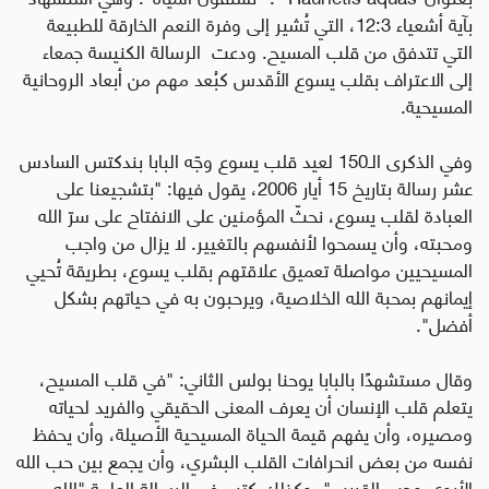
بآية أشعياء 12:3، التي تُشير إلى وفرة النعم الخارقة للطبيعة
التي تتدفق من قلب المسيح. ودعت
الرسالة الكنيسة جمعاء
إلى الاعتراف بقلب يسوع الأقدس كبُعد مهم من أبعاد الروحانية
المسيحية.
وفي الذكرى الـ150 لعيد قلب يسوع وجّه البابا بندكتس السادس
عشر رسالة بتاريخ 15 أيار 2006، يقول فيها: "بتشجيعنا على
العبادة لقلب يسوع، نحثّ المؤمنين على الانفتاح على سرّ الله
ومحبته، وأن يسمحوا لأنفسهم بالتغيير. لا يزال من واجب
المسيحيين مواصلة تعميق علاقتهم بقلب يسوع، بطريقة تُحيي
إيمانهم بمحبة الله الخلاصية، ويرحبون به في حياتهم بشكل
أفضل"
.
وقال مستشهدًا بالبابا يوحنا بولس الثاني: "في قلب المسيح،
يتعلم قلب الإنسان أن يعرف المعنى الحقيقي والفريد لحياته
ومصيره، وأن يفهم قيمة الحياة المسيحية الأصيلة، وأن يحفظ
نفسه من بعض انحرافات القلب البشري، وأن يجمع بين حب الله
الأبوي وحب القريب". وكذلك كتب في الرسالة العامة "الله