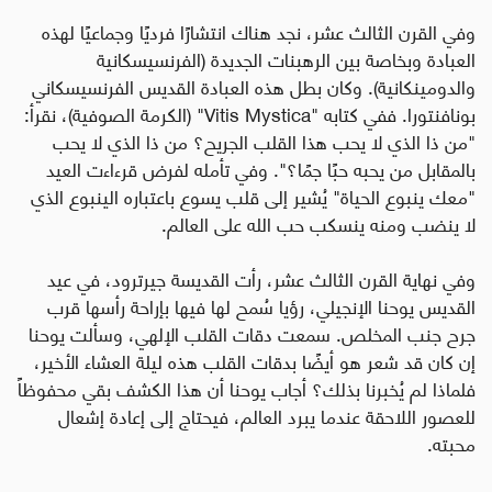
وفي القرن الثالث عشر، نجد هناك انتشارًا فرديًا وجماعيًا لهذه
العبادة وبخاصة بين الرهبنات الجديدة (الفرنسيسكانية
والدومينكانية). وكان بطل هذه العبادة القديس الفرنسيسكاني
بونافنتورا. ففي كتابه
"Vitis Mystica"
(الكرمة الصوفية)، نقرأ
:
"من ذا الذي لا يحب هذا القلب الجريح؟ من ذا الذي لا يحب
بالمقابل من يحبه حبًا جمًا؟". وفي تأمله لفرض قرءاءت العيد
"معك ينبوع الحياة" يُشير إلى قلب يسوع باعتباره الينبوع الذي
لا ينضب ومنه ينسكب حب الله على العالم.
وفي نهاية القرن الثالث عشر، رأت القديسة جيرترود، في عيد
القديس يوحنا الإنجيلي، رؤيا سُمح لها فيها بإراحة رأسها قرب
جرح جنب المخلص. سمعت دقات القلب الإلهي، وسألت يوحنا
إن كان قد شعر هو أيضًا بدقات القلب هذه ليلة العشاء الأخير،
فلماذا لم يُخبرنا بذلك؟ أجاب يوحنا أن هذا الكشف بقي محفوظاً
للعصور اللاحقة عندما يبرد العالم، فيحتاج إلى إعادة إشعال
محبته
.