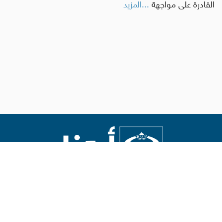
القادرة على مواجهة
...المزيد
Abouna.org
يصدر عن المركز الكاثوليكي للدراسات والإعلام في الأردن
رئيس التحرير: الأب د.رفعت بدر