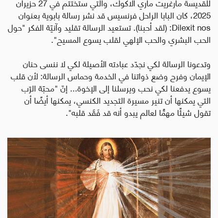
للقديسة مارغريت ماري ألاكوك، والتي ستُختتم في 27 حزيران
2025، كان البابا الراحل فرنسيس قد نشر رسالة بابوية بعنوان
Dilexit nos
: (لقد أحبنا). تستعيد الرسالة تقليد وآنيّة الفكر "حول
الحب البشري والحب الإلهي لقلب يسوع المسيح".
وتدعونا الرسالة لكي نجدّد عبادته الأصيلة لكي لا ننسى حنان
الإيمان وفرح وضع ذواتنا في الخدمة وحماس الرسالة: لأن قلب
يسوع يدفعنا لكي نحب ويرسلنا إلى الإخوة... إنّ "محبّة الرّب
التي يمكنها أن تنير مسيرة التجديد الكنسي، يمكنها أيضًا أن
تقول شيئًا مهمًّا لعالم يبدو أنه قد فَقَد قلبه".