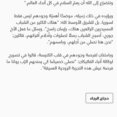
ونتضرّع إلى الله أن يعمّ السلام في كل أنحاء العالم
."
ويؤيده في ذلك زميله، موضحًا أهميّة وجودهم ليس فقط
لسوريا، بل للشرق الأوسط كله: "هناك الكثير من الشباب
المسيحيين الرائعين هناك، بإيمان راسخ". وبمثل ما فعل الأخ
جورج، أصبح الشباب رسلًا لصلوات وأحلام أقرانهم، قائلين:
"نحن هنا نصلي من أجلهم، وباسمهم".
وبامتنان لفرصة وجودهم في قلب الكنيسة، قالوا في تصريح
لوكالة أنباء الفاتيكان
:
"نصلي خصيصًا كي يمنحهم الرّب يومًا ما
فرصة عيش هذه التجربة الروحية العميقة".
حجاج الرجاء