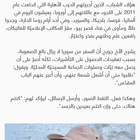
هؤلاء الشباب، الذين أجبرتهم الحرب الأهلية التي اندلعت عام
2011 على اللجوء مع عائلاتهم إلى أوروبا، يعيشون اليوم في
ألمانيا، فرنسا، بلجيكا، والسويد. وفي أحد أيام روما الحارة، وجدوا
ظلًا ومأوى في فناء قصر بيو، مقرّ المكاتب الإعلاميّة للفاتيكان،
رافعين علم وطنهم بفخر واعتزاز.
يشرح الأخ جورج أنّ السفر من سوريا لا يزال بالغ الصعوبة،
بسبب تعقيدات الحصول على التأشيرات، لكنّه أصرّ على أن
يحمل معه نيّات وصلوات الجماعة المسيحيّة المحليّة. ويقول:
"طلبوا مني أن أشعل شمعة عنهم، وأن أعبر عنهم الباب
المقدّس".
وهكذا فعل. التقط الصور، وأرسل الرسائل، ليؤكد لهم: "كنتم
هناك، حتى وإن كنتم بعيدين بالجسد".