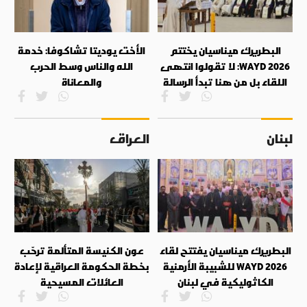
البطريرك ميناسيان يختتم
الأخت يوديتا تشاكوفا: خدمة
WAYD 2026: لا تقولوا انتهى
الله والناس وسط الحرب
اللقاء بل من هنا تبدأ الرسالة
والمعاناة
لبنان
العراق
البطريرك ميناسيان يفتتح لقاء
عون الكنيسة المتألمة ترحّب
WAYD 2026 للشبيبة الأرمنية
بخطة الحكومة العراقية لإعادة
الكاثوليكية في لبنان
العائلات المسيحية