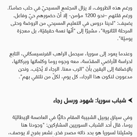
ورغم هذه الظروف، لا يزال المجتمع المسيحيّ في حلب صامدًا.
ورغم قلتهم –نحو 1200 مؤمن- إلا أنّ حضورهم حيّ وفاعل
.
يضيف: "لدينا دروس في التعليم المسيحي من الروضة وحتى
المرحلة الثانوية"، مشيرًا إلى "أنّها نعمة حقيقيّة، بل معجزة
يوميّة".
وعندما يعود إلى سوريا، سيحمل الراهب الفرنسيسكاني، التابع
لحراسة الأراضي المقدّسة، معه وجوه روما وكلماتها وبركاتها،
بالإضافة إلى اليقين بأنّ "الرب معنا. الرجاء لا يُخيّب. ونحن
مدعوون لنكون هذا الرجاء، كل يوم، لكلّ من نلتقي بهم".
⮜
شباب سوريا: شهود ورسل رجاء
وفي سياق يوبيل الشبيبة المقام حاليًّا في العاصمة الإيطاليّة
روما، قال أحد الشباب السوريين المشاركين
:
"وجودنا هنا
وتمثيلنا لسوريا هو بحد ذاته مصدر فخر. نشعر بفرح لا يوصف،