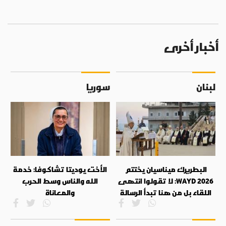
أخبار أخرى
لبنان
سوريا
البطريرك ميناسيان يختتم
الأخت يوديتا تشاكوفا: خدمة
WAYD 2026: لا تقولوا انتهى
الله والناس وسط الحرب
اللقاء بل من هنا تبدأ الرسالة
والمعاناة