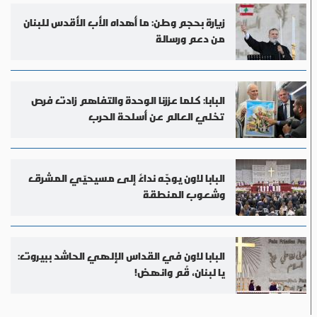
زيارة بحجم وطن: ما أهداه الأب الأقدس للبنان
من دعم ورسالة
البابا: كلما عززنا الوحدة والتفاهم زادت فرص
تخلي العالم عن أسلحة الحرب
البابا لاون يوجّه نداءً إلى مسيحيّي المشرق
وشعوب المنطقة
البابا لاون في القداس الإلهي الحاشد ببيروت:
يا لبنان، قُم وانهض!