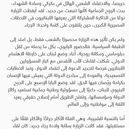
حريصا، والاحتشاد الشعبي الهائل في بكركي وساحة الشهداء،
بدت الروح الجماعية كأنها تنبعث من جديد. لقد أيقظت الزيارة
نوعًا من الذاكرة المشتركة التي يعرفها اللبنانيون في اللحظات
المصيرية الكبرى، حين يلتقون على كلمة واحدة: الرجاء
.
ولم يكن تأثير هذه الزيارة محصورًا بالشعب فقط، بل امتد إلى
الطبقة السياسية. فالحضور البابوي، بكل ما يحمله من ثقل
دبلوماسي ومكانة روحية، أعاد وضع لبنان على خارطة الاهتمام
الدولي. شكلت لقاءات الأب الأقدس مع كبار المسؤولين
اللبنانيين فرصة لتجديد الدعوة إلى اعتماد الحوار، ونبذ الخطابات
التصعيدية، والعودة إلى مبادئ الدولة التي يعيش فيها الإنسان
بكرامة ويُصان فيها الحق. لقد وضع البابا الإصبع على الجرح
البنيوي للبنان، داعيًا إلى مسؤولية وطنية جماعية تستعيد ركائز
الدولة ومؤسساتها، وتفتح الطريق أمام إصلاح حقيقي يعيد
الثقة إلى مواطنيه وإلى العالم
.
أما بالنسبة للشبيبة، وهي الفئة الأكثر جراحًا والأكثر قلقًا على
مستقبلها، فقد كانت الزيارة بمثابة ولادة رجاء جديد. كان لقاء