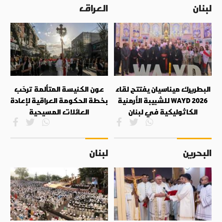
لبنان
العراق
البطريرك ميناسيان يفتتح لقاء
عون الكنيسة المتألمة ترحّب
WAYD 2026 للشبيبة الأرمنية
بخطة الحكومة العراقية لإعادة
الكاثوليكية في لبنان
العائلات المسيحية
البحرين
لبنان