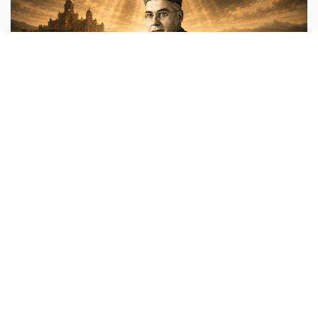
عدل وسلام
أبونا :
كانت حملة إبادة حقيقية استهدفت القضاء على جميع
كهنة أبرشية لاردة (ليريدا) الكتالونية. فمنذ اندلاع الحرب الأهلية
الإسبانية، قُتل 270 كاهنًا في الأبرشية خلال أقل من مئة يوم،
أي
...المزيد