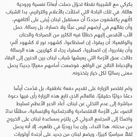
بكركي مع الشبيبة نقطة تحوّل حملت أبعادًا نفسية وروحية
هائلة. في تلك الباحة التي امتلأت بالأعلام والترانيم، بدا الشباب
كأنهم يكتشفون مجددًا أن مستقبل لبنان يُبنى على أكتافهم،
وأن بقائهم في أرضهم ليس عبثًا ولا خسارة، بل رسالة. حمل
الأب الأقدس إليهم خطابًا فيه الكثير من الصراحة والحنان
والواقعية: أن يبقوا، إن استطاعوا، كشهود نور لا كشهود ألم؛
وأن يغادروا، إن اضطروا، كسفراء رجاء لا كهاربين. هذه الرسالة
طالت عمق الأزمة التي يعيشها شباب لبنان بين الحنين إلى البقاء
والإحباط الناتج عن الواقع، فوضعت أمامهم معيارًا جديدًا يحمل
معنى رساليًا لكل خيار يتخذونه
.
ولم تقتصر الزيارة على تقديم دفعة عاطفية، بل قدّمت أيضًا
دعمًا دوليًا حقيقيًا. فالعالم الذي تابع هذه الزيارة رأى فيها دعوة
مباشرة إلى عدم التخلي عن لبنان. أعاد الحبر الأعظم تسليط
الضوء على الأزمة الاقتصادية والاجتماعية والإنسانية، مطلقًا نداءً
واضحًا إلى المجتمع الدولي كي يلتزم بمساعدة لبنان على الخروج
من محنته. هذا النداء، وإن بدا روحيًا في ظاهره، إلا أنه يحمل
ثقلًا سياسيًا كبيرًا، ويضع لبنان من جديد على أجندة أولويات