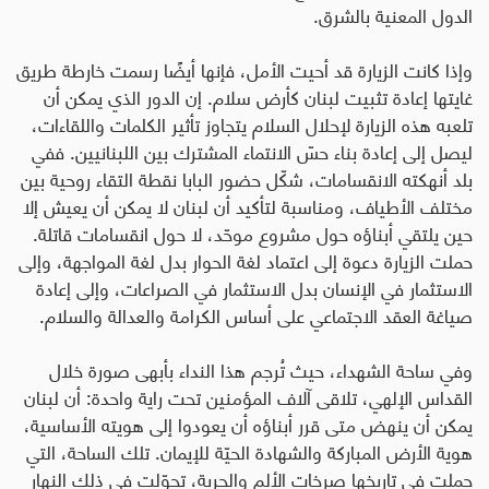
الدول المعنية بالشرق
.
وإذا كانت الزيارة قد أحيت الأمل، فإنها أيضًا رسمت خارطة طريق
غايتها إعادة تثبيت لبنان كأرض سلام. إن الدور الذي يمكن أن
تلعبه هذه الزيارة لإحلال السلام يتجاوز تأثير الكلمات واللقاءات،
ليصل إلى إعادة بناء حسّ الانتماء المشترك بين اللبنانيين. ففي
بلد أنهكته الانقسامات، شكّل حضور البابا نقطة التقاء روحية بين
مختلف الأطياف، ومناسبة لتأكيد أن لبنان لا يمكن أن يعيش إلا
حين يلتقي أبناؤه حول مشروع موحّد، لا حول انقسامات قاتلة.
حملت الزيارة دعوة إلى اعتماد لغة الحوار بدل لغة المواجهة، وإلى
الاستثمار في الإنسان بدل الاستثمار في الصراعات، وإلى إعادة
صياغة العقد الاجتماعي على أساس الكرامة والعدالة والسلام
.
وفي ساحة الشهداء، حيث تُرجم هذا النداء بأبهى صورة خلال
القداس الإلهي، تلاقى آلاف المؤمنين تحت راية واحدة: أن لبنان
يمكن أن ينهض متى قرر أبناؤه أن يعودوا إلى هويته الأساسية،
هوية الأرض المباركة والشهادة الحيّة للإيمان. تلك الساحة، التي
حملت في تاريخها صرخات الألم والحرية، تحوّلت في ذلك النهار