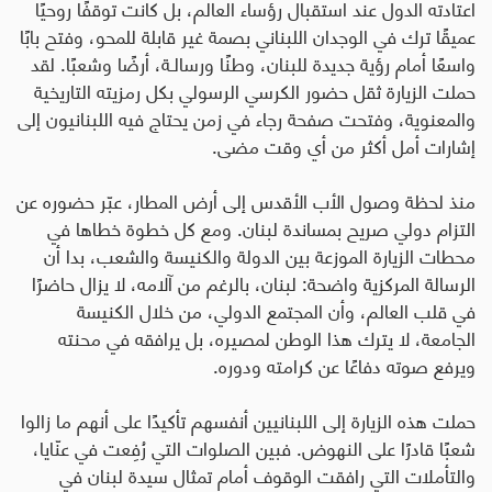
اعتادته الدول عند استقبال رؤساء العالم، بل كانت توقفًا روحيًا
عميقًا ترك في الوجدان اللبناني بصمة غير قابلة للمحو، وفتح بابًا
واسعًا أمام رؤية جديدة للبنان، وطنًا ورسالـة، أرضًا وشعبًا. لقد
حملت الزيارة ثقل حضور الكرسي الرسولي بكل رمزيته التاريخية
والمعنوية، وفتحت صفحة رجاء في زمن يحتاج فيه اللبنانيون إلى
إشارات أمل أكثر من أي وقت مضى
.
منذ لحظة وصول الأب الأقدس إلى أرض المطار، عبّر حضوره عن
التزام دولي صريح بمساندة لبنان. ومع كل خطوة خطاها في
محطات الزيارة الموزعة بين الدولة والكنيسة والشعب، بدا أن
الرسالة المركزية واضحة: لبنان، بالرغم من آلامه، لا يزال حاضرًا
في قلب العالم، وأن المجتمع الدولي، من خلال الكنيسة
الجامعة، لا يترك هذا الوطن لمصيره، بل يرافقه في محنته
ويرفع صوته دفاعًا عن كرامته ودوره
.
حملت هذه الزيارة إلى اللبنانيين أنفسهم تأكيدًا على أنهم ما زالوا
شعبًا قادرًا على النهوض. فبين الصلوات التي رُفِعت في عنّايا،
والتأملات التي رافقت الوقوف أمام تمثال سيدة لبنان في