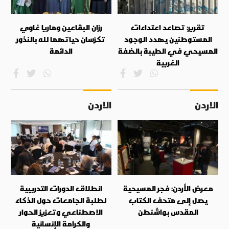
تقرير: تصاعد اعتداءات
رزان البقاعين وماريا غاوي
المستوطنين يهدد الوجود
تكرّسان حياتهما لله بالنذور
المسيحي في الطيبة بالضفة
الدائمة
الغربية
الاردن
الاردن
معرض الأردن: فجر المسيحية
انطلاق الدورات التدريبية
يصل إلى متحف الكتاب
لطلبة الجامعات حول الذكاء
المقدس بواشنطن
الاصطناعي وتعزيز الحوار
والكرامة الإنسانية