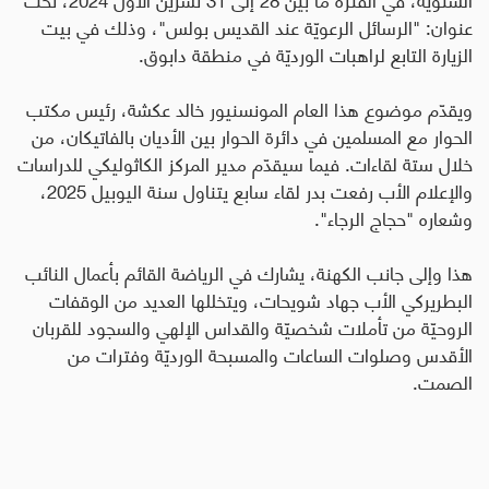
عنوان: "الرسائل الرعويّة عند القديس بولس"، وذلك في بيت
الزيارة التابع لراهبات الورديّة في منطقة دابوق.
ويقدّم موضوع هذا العام المونسنيور خالد عكشة، رئيس مكتب
الحوار مع المسلمين في دائرة الحوار بين الأديان بالفاتيكان، من
خلال ستة لقاءات. فيما سيقدّم مدير المركز الكاثوليكي للدراسات
والإعلام الأب رفعت بدر لقاء سابع يتناول سنة اليوبيل 2025،
وشعاره "حجاج الرجاء".
هذا وإلى جانب الكهنة، يشارك في الرياضة القائم بأعمال النائب
البطريركي الأب جهاد شويحات، ويتخللها العديد من الوقفات
الروحيّة من تأملات شخصيّة والقداس الإلهي والسجود للقربان
الأقدس وصلوات الساعات والمسبحة الورديّة وفترات من
الصمت.