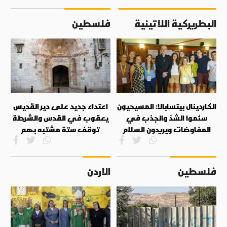
البطريركية اللاتينية
فلسطين
الكاردينال بيتسابالا: المسيحيون
اعتداء جديد على دير القديس
سئموا الشدّ والجذب في
يعقوب في القدس والشرطة
المفاوضات ويريدون السلام
توقف ستة مشتبه بهم
فلسطين
الاردن