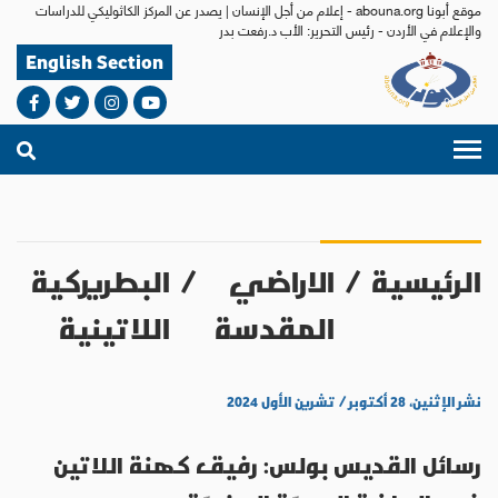
موقع أبونا abouna.org - إعلام من أجل الإنسان | يصدر عن المركز الكاثوليكي للدراسات
والإعلام في الأردن - رئيس التحرير: الأب د.رفعت بدر
English Section
الرئيسية
/
الاراضي
/
البطريركية
المقدسة
اللاتينية
نشر الإثنين، ٢٨ أكتوبر / تشرين الأول ٢٠٢٤
رسائل القديس بولس: رفيق كهنة اللاتين