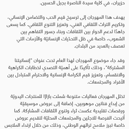
حزيران، في كلية سيدة الناصرة بجبل الحسين.
يهدف هذا المهرجان إلى ترسيخ قيم الحب والتضامن الإنساني،
وتكريم التراث الثقافي الغني، وتعزيز التنوع الثقافي. كما يسعى
جاهدًا لدعم الحوار بين الثقافات وبناء جسور التفاهم بين
الشعوب، خاصة في ظل التحدّيات الإنسانيّة والأزمات التي
تعصف بالعديد من البلدان.
وقد جاء موضوع المهرجان لهذا العام تحت عنوان "إنسانيتنا
المشتركة"، وذلك تأكيدًا على أهميّة التصدي لخطابات الكراهية
والانقسام، وتعزيز قيم الكرامة الإنسانية والاحترام المتبادل بين
الأفراد والمجتمعات
.
تخلل المهرجان فعاليات متنوعة شملت بازارًا للمنتجات اليدويّة
من إبداع فنانين موهوبين، إضافة إلى عروض موسيقيّة
ورقصات تقليدية عكست ثراء وتنوع الثقافات المشاركة. كما
أتيحت الفرصة للاجئين والمجتمعات المحليّة لتقديم عروض
خاصة تبرز ملامح تراثهم الوطني، وذلك من خلال ارتداء الملابس