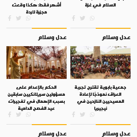
السلام في غزة
أشهر فقط: هكذا وقعت
مجزرة لاردة
عدل وسلام
عدل وسلام
جمعية بابوية تقترح تجربة
الحكم بالإعدام على
العراق نموذجًا لإعادة
مسؤولين سريلانكيين سابقين
المسيحيين النازحين في
بسبب الإهمال في تفجيرات
نيجيريا
عيد الفصح الدامية
عدل وسلام
عدل وسلام