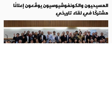
المسيحيون والكونفوشيوسيون يوقّعون إعلانًا
مشتركًا في لقاء تاريخي
حوار أديان
أبونا :
بعد أكثر بقليل من عامين على إطلاق حوار مؤسسي بين
المسيحية والكونفوشيوسية، جرى توقيع إعلان مشترك في
ختام ندوة عُقدت يومي 4 و5 آب 2026 في سيول، عاصمة كوريا
الجنوبية. وفي هذا
...المزيد