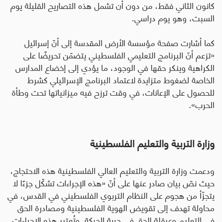
كانون الثاني فقط، من دون أن تشمل هذه التصاريح القليلة يوم
السبت، وهو يوم دراسي.
كما أشارت صفحة مؤسسة الأرض المقدسة إلى أنّ إسرائيل
«تزعم أنّ البرنامج التعليمي الفلسطيني يتضمّن تحريضًا على
الكراهية وينكر حقها في الوجود، ما يؤدي إلى إخضاع المدارس
الخاصة لضغوط متزايدة لاعتماد البرنامج الإسرائيلي كشرط
للحصول على الإعانات، في وقت ترزح فيه ميزانياتها تحت وطأة
الحرب».
وزارة التربية والتعليم الفلسطينية
ودعمت وزارة التربية والتعليم العالي الفلسطينية هذه الاحتجاج،
حيث نصّ بيان صادر عنها على أنّ «هذه الإجراءات تشكّل جزءًا لا
يتجزّأ من هجوم على النظام التربوي الفلسطيني في القدس، في
محاولة تهدف إلى تقويض الهوية الفلسطينية ومصادرة الحق
في التعليم وعرقلة الحق في حرية الحركة. وتُعتبر هذه الإجراءات