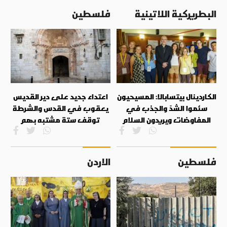
البطريركية اللاتينية
فلسطين
الكاردينال بيتسابالا: المسيحيون
اعتداء جديد على دير القديس
سئموا الشدّ والجذب في
يعقوب في القدس والشرطة
المفاوضات ويريدون السلام
توقف ستة مشتبه بهم
فلسطين
الاردن