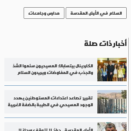
السلام في الأرض المقدسة
مدارس وجامعات
أخبار ذات صلة
الكاردينال بيتسابالا: المسيحيون سئموا الشدّ
والجذب في المفاوضات ويريدون السلام
تقرير: تصاعد اعتداءات المستوطنين يهدد
الوجود المسيحي في الطيبة بالضفة الغربية
الأرض المقدسة... جراحٌ لا تتوقف ورجاءٌ لا