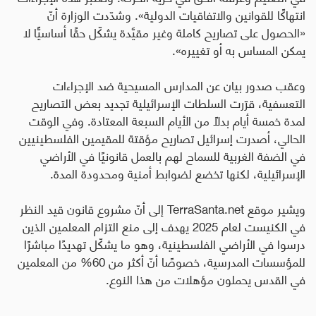
انتهاكًا للقوانين والاتفاقيات الدولية». وشدّدت الوزارة أنّ
«الحصول على تصاريح كاملة وغير مقيَّدة يشكّل حقًا أساسيًّا لا
يمكن المساس به أو تغييره».
وعقب صدور بيان عن المدارس المسيحية ضد الإجراءات
التعسفية، قرّرت السلطات الإسرائيلية تجديد بعض التصاريح
لمدة خمسة أيام بدلًا من الأيام السبعة المعتادة
.
وفي الوقت
الحالي، أصدرت إسرائيل تصاريح مؤقتة للمقيمين الفلسطينيين
في الضفة الغربية للسماح لهم بالعمل قانونيًا في الأراضي
الإسرائيلية، لكنها تخضع لضوابط أمنية ومحدودة المدة.
ويشير موقع
TerraSanta.net
إلى أنّ مشروع قانون قيد النظر
في الكنيست لعام 2025 يهدف إلى منع التزام المعلمين الذين
درسوا في الأراضي الفلسطينية، وهو ما يشكّل تهديدًا مباشرًا
للمؤسسات المدرسية، خصوصًا أنّ أكثر من 60% من المعلمين
في القدس يحملون مؤهلات من هذا النوع.