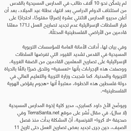
لم يتمكّن نحو 10 آلاف طالب في المدارس المسيحية بالقدس
من استئناف الدوام الدراسي بعد انتهاء عطلة عيد الميلاد، بعد أن
أعلن مديرو المدارس الاثنتي عشرة إضرابًا مفتوحًا، احتجاجًا على
قرار السلطات الإسرائيلية عدم تجديد تصاريح العمل لـ171 معلمًا
قادمين من الأراضي الفلسطينية المحتلّة
.
وفي بيان لها، أدانت الأمانة العامة للمؤسسات التربوية
المسيحية في القدس تشديد القيود التي تفرضها السلطات
الإسرائيلية على تصاريح المعلمين القادمين من الضفة الغربية،
ووصفت هذه الإجراءات بأنها «تعسفية» وتلحق ضررًا بالغًا بالحياة
التربوية والمدنية. كما شجبت وزارة التربية والتعليم العالي في
دولة فلسطين هذه الخطوة، معتبرةً أنها «هجوم يقوّض الهوية
الفلسطينية».
ويوضّح الأخ داود كسابري، مدير كلية إخوة المدارس المسيحية
(لا سال)، في مقال نُشر على موقع
TerraSanta.net
وفي
صحيفة «لا كروا» الفرنسية، أنّ المشكلة بدأت منذ فصل
الصيف، حين جرى تجديد بعض تصاريح العمل حتى تاريخ 11