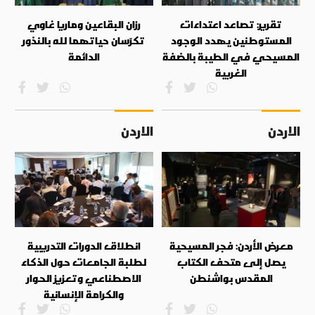
تقرير: تصاعد اعتداءات
رزان البقاعين وماريا غاوي
المستوطنين يهدد الوجود
تكرّسان حياتهما لله بالنذور
المسيحي في الطيبة بالضفة
الدائمة
الغربية
الاردن
الاردن
معرض الأردن: فجر المسيحية
انطلاق الدورات التدريبية
يصل إلى متحف الكتاب
لطلبة الجامعات حول الذكاء
المقدس بواشنطن
الاصطناعي وتعزيز الحوار
والكرامة الإنسانية