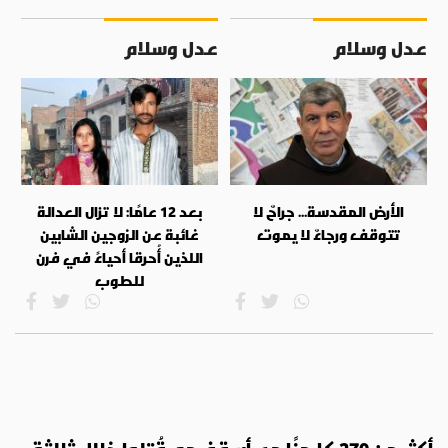
عدل وسلام
عدل وسلام
الأرض المقدسة... جراحٌ لا
بعد 12 عامًا: لا تزال العدالة
تتوقف ورجاءٌ لا يموت
غائبة عن الزوجين الشابين
اللذين أُحرقا أحياءً في فرن
للطوب