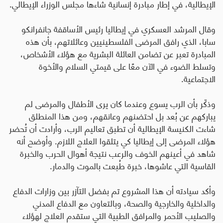
الإيطالية، في إطار مبادرة إنسانية شاءها مجلس الوزراء الإيطالي
.
وقال المرشد العسكري في إيطاليا رئيس الأساقفة جانفرانكو
سابا، الذي رافق المرضى الفلسطينيين وعائلاتهم، بأن هذه
المبادرة تعبر عن تضامن العائلة البشرية مع هؤلاء الأشخاص،
وتسلط الضوء في الآن معًا على قيمتي السلام والأخوة
الاجتماعية.
وذكّر بأن الرب يسوع وعندما كان يرى الأطفال والمرضى لم
يباركهم عن بُعد بل احتضنهم وعانقهم، ومن هذا المنطلق
شاءت الكنيسة الإيطالية أن تطبق تعاليم الرب، وأرادت أن تُحضر
هؤلاء المرضى إلى إيطاليا كي يتلقوا العلاج اللازم. وأوضح أنه
شاهد في أعينهم الخوف والرعب نتيجة أهوال الحرب والخبرة
القاسية التي عاشوها، خبرة طُبعت بالموت والدمار
.
وأكد سيادته أن هذا المشروع تم بفضل التآزر بين وزارات الدفاع
والداخلية والخارجية والصحة، وبالتعاون مع الدفاع المدني
والصليب الأحمر والمرافق الطبية التي ستقدم العلاج لهؤلاء