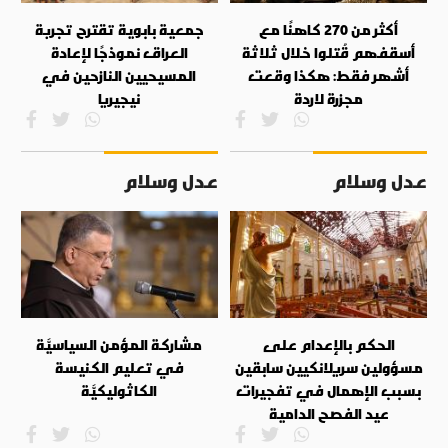
أكثر من 270 كاهنًا مع
جمعية بابوية تقترح تجربة
أسقفهم قُتلوا خلال ثلاثة
العراق نموذجًا لإعادة
أشهر فقط: هكذا وقعت
المسيحيين النازحين في
مجزرة لاردة
نيجيريا
عدل وسلام
عدل وسلام
الحكم بالإعدام على
مشاركة المؤمن السياسيَّة
مسؤولين سريلانكيين سابقين
في تعليم الكنيسة
بسبب الإهمال في تفجيرات
الكاثوليكيَّة
عيد الفصح الدامية