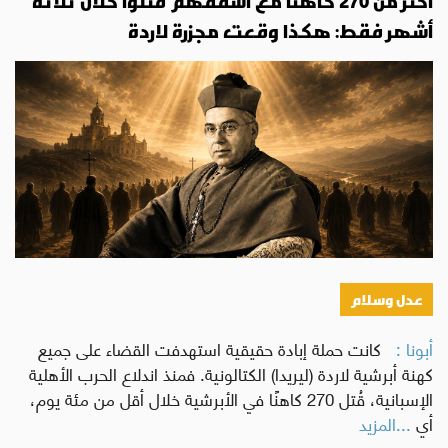
أكثر من 270 كاهنًا مع أسقفهم قُتلوا خلال ثلاثة
أشهر فقط: هكذا وقعت مجزرة لاردة
عدل وسلام
أبونا :
كانت حملة إبادة حقيقية استهدفت القضاء على جميع
كهنة أبرشية لاردة (ليريدا) الكتالونية. فمنذ اندلاع الحرب الأهلية
الإسبانية، قُتل 270 كاهنًا في الأبرشية خلال أقل من مئة يوم،
أي
...المزيد