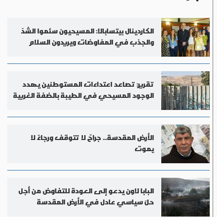
الكاردينال بيتسابالا: المسيحيون سئموا الشدّ
والجذب في المفاوضات ويريدون السلام
تقرير: تصاعد اعتداءات المستوطنين يهدد
الوجود المسيحي في الطيبة بالضفة الغربية
الأرض المقدسة... جراحٌ لا تتوقف ورجاءٌ لا
يموت
البابا لاون يدعو إلى العودة للتفاوض من أجل
حلّ سياسي عادل في الأرض المقدسة