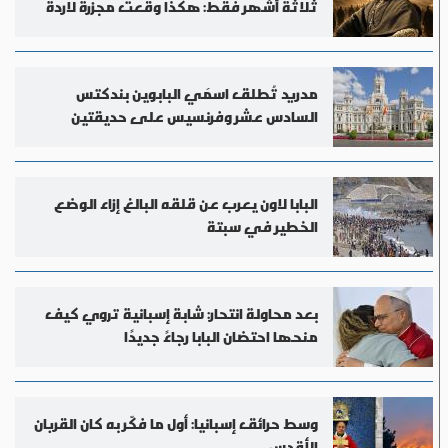
ثلاثة أشهر فقط: هكذا وقعت مجزرة لاردة
مدريد تُطلق اسمَي البابوين بندكتس
السادس عشر وفرنسيس على حديقتين
البابا لاون يعرب عن قلقه البالغ إزاء الوضع
الخطير في سبتة
بعد محاولة انتحار: شابة إسبانية تروي كيف
منحها احتضان البابا رجاءً جديدًا
وسط حرائق إسبانيا: أول ما فكّر به كان القربان
الأقدس