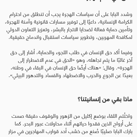
وشدد البابا على أن سياسات الهجرة يجب أن تنطلق من احترام
الكرامة الإنسانية، داعيًا إلى توفير مسارات قانونية وآمنة للهجرة،
وتأمين حماية فعالة لضحايا الاتجار بالبشر، وتعزيز التعاون الدولي
لمكافحة المهربين، وتطوير سياسات استقبال واندماج حقيقية
.
وفيما أكد حق الإنسان في طلب اللجوء والحماية، أشار إلى حق
آخر غالبًا ما يتم تجاهله، وهو «الحق في عدم الاضطرار إلى
الهجرة». وقال: «هناك أيضًا حق الإنسان في البقاء في وطنه،
بعيدًا عن الجوع والحرب والاضطهاد والفساد والتدهور البيئي».
ماذا بقي من إنسانيتنا؟
واختُتم اللقاء بوضع إكليل من الزهور والوقوف دقيقة صمت
على أرواح الذين فقدوا حياتهم أثناء محاولات عبور البحر. كما
بارك البابا صليبًا صُنع من خشب أحد قوارب المهاجرين في مزار