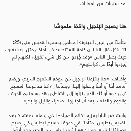
بعد سنوات من المعاناة
.
هنا يصبح الإنجيل واقعًا ملموسًا
متأملًا في إنجيل الدينونة العظمى بحسب القديس متى (25
:
41-45
)، قال البابا إن كلمة الله تتجسد في أماكن مثل أرغينيغين،
حيث يصل الناس «وقد جُرّدوا من كل شيء تقريبًا، لكنهم لم
يُجرّدوا أبدًا من كرامتهم».
وأضاف: «هنا ينتزعنا الإنجيل من موقع المتفرج المريح، ويضع
أمامنا أخًا أو أختًا وصلوا إلينا. ويسألنا إن كنا قد عرفنا المسيح
في وجوه أولئك الذين نزلوا إلى الشاطئ وقد وسمتهم الخوف
والجوع والعنف، بعد أن اجتازوا الصحراء والليل والبحر».
واستحضر البابا رمزية «خاتم الصياد» الذي يحمله بصفته خليفة
للقديس بطرس، متأملًا في دعوة المسيح لبطرس كي يصبح
«صيادًا للبشر». وقال: «هنا يُنقذ الناس من البحر، وهنا أيضًا