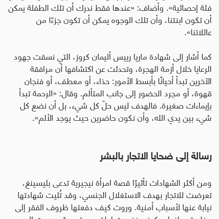
فئة إحصائية». وأضاف: «عندها فقط ندرك أن تلك الطفلة يمكن
أن تكون ابنتنا، وأن تلك الوجوه يمكن أن تكون جزءًا من
عائلاتنا».
كما أشار إلى شهادة ماريا رييس أليمان كروز، التي نسقت جهود
الرعايا خلال أزمة الهجرة، وتحدثت عن اكتشافها أن مرافقة
الآخرين تبدأ أحيانًا بأبسط الأمور: حذاء، أو معطف، أو فنجان
قهوة، أو مجرد الحضور إلى جانب المتألم
.
وقال: «الرحمة تبدأ
بإيماءات صغيرة. فالهدف ليس حلّ كل شيء، بل أن نضع كل
شيء بين يدي الله، وأن نكون حاضرين حيث يوجد الألم».
رسالة إلى ضحايا الاتجار بالبشر
ومن أكثر الشهادات تأثيرًا قصة امرأة نيجيرية تدعى بليسينغ،
تعرضت للاتجار بهدف الاستغلال الجنسي، وقد تُليت شهادتها
نيابة عنها لأسباب أمنية
.
وروت كيف دفعتها ظروف الفقر إلى
مغادرة وطنها، وكيف خضعت لطقوس قسرية، وعبرت البحر