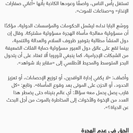
تستغل يأس الناس، واصفًا وعودها الكاذبة بأنها «أغاني صفارات
الإنذار» و«صناعات للموت».
ووسّع البابا نداءه ليشمل الحكومات والمؤسسات الدولية، مؤكدًا
أن مسؤولية معالجة مأساة الهجرة مسؤولية مشتركة. وقال إن
دول المنشأ مطالبة بتوفير ظروف السلام والعدالة والتنمية،
بينما تقع على عاتق دول العبور مسؤولية حماية الفئات الضعيفة
من الشبكات الإجرامية، كما ينبغي لأوروبا ألا تعتاد على أن يتحول
البحر المتوسط والمحيط الأطلسي إلى «مقابر بلا شواهد».
وأضاف: «لا يكفي إدارة الوافدين، أو توزيع الإحصاءات، أو تعزيز
الحدود، أو الحزن على الموتى بعد وقوع المأساة». وتابع: «كل
قارب يصل يحمل معه سؤالًا: أي عالم بنيناه حتى يضطر هذا
العدد من الإخوة والأخوات إلى المخاطرة بالموت من أجل البحث
عن الحياة؟».
الحق في عدم الهجرة