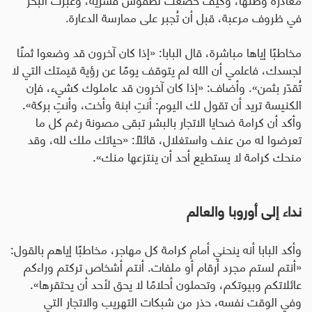
في ظروف مرعبة، قبل أن تُجبر على ممارسة الدعارة
.
مخاطبًا إياها مباشرة، قال البابا: «إذا كان آخرون قد وضعوا ثمنًا
لجسدك، فاعلمي أن الله لم يتوقف يومًا عن رؤية قيمتك التي لا
تُقدّر بثمن». وأضاف: «إذا كان آخرون قد عاملوك كشيء، فإن
الكنيسة تريد أن تقول لك اليوم: أنتِ ابنة وأخت، وأنتِ بركة».
وأكد أن كرامة ضحايا الاتجار بالبشر تبقى مصونة رغم كل ما
تعرضوا له من عنف واستغلال، قائلًا: «حياتك ملك لله، وقد
منحك كرامة لا يستطيع أحد أن ينتزعها منك».
نداء إلى أوروبا والعالم
وأكد البابا أنه ينحني أمام كرامة كل مهاجر، مخاطبًا إياهم بالقول:
«أنتم لستم مجرد أرقام أو ملفات. أنتم أشخاص تركتم وراءكم
عائلاتكم وبيوتكم، وتحملون أحلامًا لا يحق لأحد أن يحتقرها».
وفي الوقت نفسه، حذر من شبكات التهريب والاتجار التي