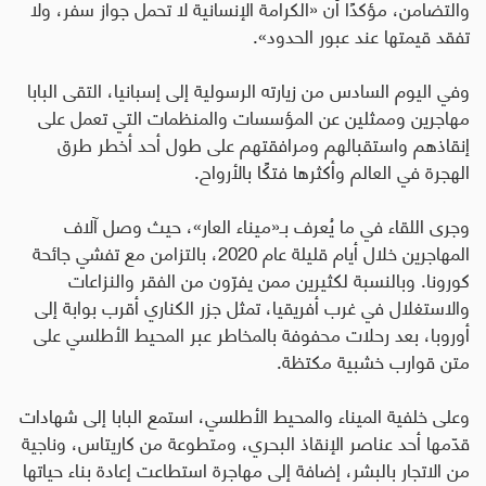
والتضامن، مؤكدًا أن «الكرامة الإنسانية لا تحمل جواز سفر، ولا
تفقد قيمتها عند عبور الحدود».
وفي اليوم السادس من زيارته الرسولية إلى إسبانيا، التقى البابا
مهاجرين وممثلين عن المؤسسات والمنظمات التي تعمل على
إنقاذهم واستقبالهم ومرافقتهم على طول أحد أخطر طرق
الهجرة في العالم وأكثرها فتكًا بالأرواح
.
وجرى اللقاء في ما يُعرف بـ«ميناء العار»، حيث وصل آلاف
المهاجرين خلال أيام قليلة عام 2020، بالتزامن مع تفشي جائحة
كورونا. وبالنسبة لكثيرين ممن يفرّون من الفقر والنزاعات
والاستغلال في غرب أفريقيا، تمثل جزر الكناري أقرب بوابة إلى
أوروبا، بعد رحلات محفوفة بالمخاطر عبر المحيط الأطلسي على
متن قوارب خشبية مكتظة
.
وعلى خلفية الميناء والمحيط الأطلسي، استمع البابا إلى شهادات
قدّمها أحد عناصر الإنقاذ البحري، ومتطوعة من كاريتاس، وناجية
من الاتجار بالبشر، إضافة إلى مهاجرة استطاعت إعادة بناء حياتها