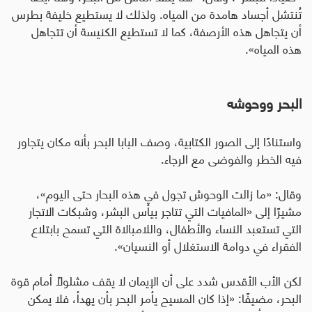
تُنتشل أجساد هامدة من المياه. ولذلك لا يستطيع خليفة بطرس
أن يتجاهل هذه الأرصفة، كما لا تستطيع الكنيسة أن تتجاهل
هذه المياه».
البحر ووحوشه
واستنادًا إلى الصور الكتابية، وصف البابا البحر بأنه مكان يتجاور
فيه الخطر والفوضى مع الرجاء
.
وقال: «ما زالت الوحوش تجول في هذه البحار حتى اليوم»،
مشيرًا إلى «المافيات التي تتاجر بيأس البشر، وشبكات الاتجار
التي تستعبد النساء والأطفال، واللامبالاة التي تسمح بابتلاع
الفقراء في دوامة الاستغلال أو النسيان».
لكن الأب الأقدس شدد على أن الإيمان لا يقف مشلولاً أمام قوة
البحر، مضيفًا: «إذا كان المسيح يأمر البحر بأن يهدأ، فلا يمكن