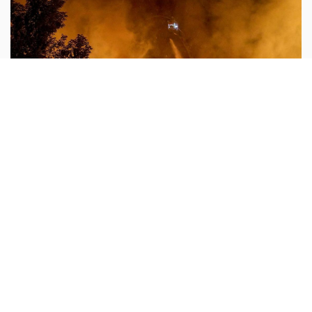
لاون 14
أبونا :
ينظر البابا لاون الرابع عشر «بألم» إلى ما يجري في
أوكرانيا وروسيا، في ظل التصاعد المأساوي للهجمات المتبادلة
التي يدفع المدنيون ثمنها أولًا، بمن فيهم الأطفال. فالمسيّرات
...المزيد