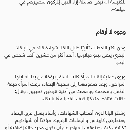
للكنيسة أن تبقى صامتة إزاء الذين يُتركون لمصيرهم في
مياهه».
وجوه لا أرقام
ومن أكثر اللحظات تأثيرًا خلال اللقاء شهادة قائد في الإنقاذ
البحري يدعى تيتو فيلارميا، أنقذ أكثر من عشرين ألف شخص في
البحر
.
وروى عملية إنقاذ لامرأة كانت تسافر برفقة من بدا أنه ابنها
المراهق. وبعد صعودهما إلى سفينة الإنقاذ، نزعت المرأة قبعة
الطفل ومعطفه ووضعت في أذنيه قرطين ذهبيين. وقال:
«كانت فتاة»، متذكرًا كيف انفجرا معًا بالبكاء
.
وشكر البابا لاون أصحاب الشهادات، وأشاد بعمل فرق الإنقاذ
ومتطوعي كاريتاس والجماعات الرعوية، مؤكدًا أن شهادتهم
تكشف كيف «يتوقف المهاجر عن أن يكون مجرد حالة إضافية أو