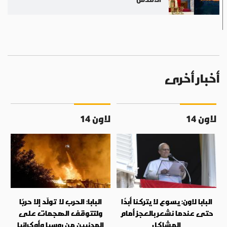
أخبار أخرى
لاون 14
لاون 14
البابا لاون: يسوع لا يتركنا أبدًا
البابا: الحرب لا تولّد إلا حربًا
حتى عندما نشعر بالعجز أمام
ولتتوقف الهجمات على
المشاكل
المدنيين من روسيا وأوكرانيا