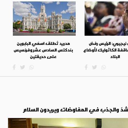
ل نيجيري: الرئيس رفض
مدريد تُطلق اسمَي البابوين
اقفة الكاثوليك لأوضاع
بندكتس السادس عشر وفرنسيس
البلاد
على حديقتين
 الشدّ والجذب في المفاوضات ويريدون السلام