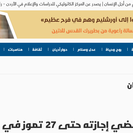
روح وحياة
عدل وسلام
حوار أديان
ثقافة
مناسبات
ن
تى 27 تموز في كاستل غاندولفو