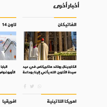
أخبار أخرى
الفاتيكان
لاون 14
الكاردينال رولاند ماكريكاس في عيد
البابا
سيدة الثلوج: الله يأتي إلينا بوداعة
الأوروغواي
امريكا اللاتينية
افريقيا