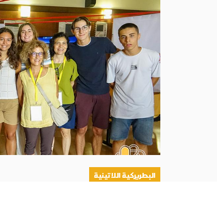
البطريركية اللاتينية
أبونا :
قال بطريرك القدس للاتين، الكاردينال بييربا
الرعوية التي يقوم بها البابا لاون الرابع عشر، الس