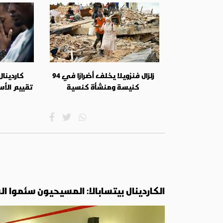
زلزال فنزويلا يخلف أضرارًا في 94
كاردينا
كنيسة ومنشأة كنسية
تقييم الأس
الكاردينال بيتسابالا: المسيحيون سئموا