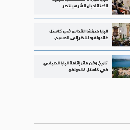
الاعتقاد بأن الشر سينتصر
البابا مترئسًا القداس في كاستل
غاندولفو: لننظر إلى المسيح،
السامري الصالح
تاريخ وفن مقر إقامة البابا الصيفي
في كاستل غاندولفو