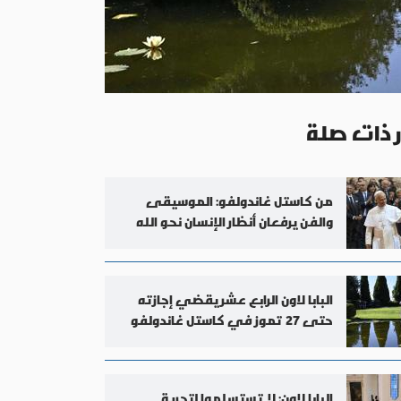
ر ذات صلة
من كاستل غاندولفو: الموسيقى
والفن يرفعان أنظار الإنسان نحو الله
ويعيدان إليه الرجاء
البابا لاون الرابع عشر يقضي إجازته
حتى 27 تموز في كاستل غاندولفو
البابا لاون: لا تستسلموا لتجربة