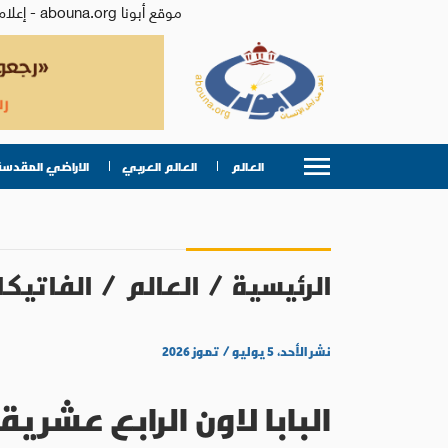
موقع أبونا abouna.org - إعلام من أجل الإنسان | يصدر عن المركز الكاثوليكي للدراسات والإعلام في الأردن - رئيس التحرير: الأب د.رفعت بدر
العالم
العالم العربي
الاراضي المقدسة
الرئيسية
/
العالم
/
الفاتيكا
نشر الأحد، ٥ يوليو / تموز ٢٠٢٦
البابا لاون الرابع عشر يقضي إجازته ح