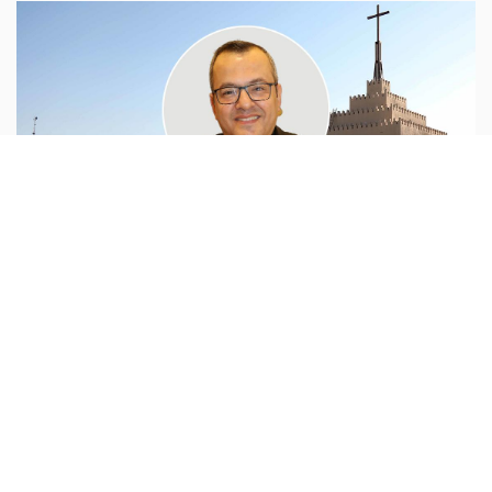
روح وحياة
الأب ألبير هشام نعّوم :
لا نريدُ من هذا العنوان أن ندورَ حول
أنفسنا، بل أن ننطلقَ من واقعٍ بدأنا نشهدُ اتجاهاتِه بصورةٍ
واضحة في العقودِ الأخيرة، وبدأتْ أطرافُ نهاياتِه تتراءى لنا عن
قُرب، فهل سنحاولُ
...المزيد