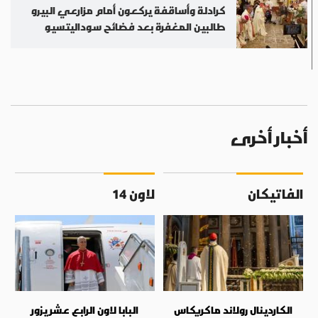
كرادلة وأساقفة يركعون أمام مزارعي البيرو
طالبين المغفرة بعد فضائح سوداليتسيو
أخبار أخرى
الفاتيكان
لاون 14
الكاردينال رولاند ماكريكاس
البابا لاون الرابع عشر يزور