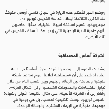
ووضع الحبر الأعظم هذه الزيارة في سياقٍ كنسي أوسع، متوقفًا
عند الذكرى الثلاثمئة لإعلان قداسة القديس توربيو دي
موغروبيخو، شفيع أساقفة أميركا اللاتينية، مذكّرًا الحاضرين
بأنهم «ثمرة البذرة الإنجيلية التي زرعها هذا الأسقف القديس في
تلك الأرض».
الشركة أساس المصداقية
وشكّلت الدعوة إلى الوحدة والشركة محورًا أساسيًا في كلمة
البابا، إذ شدّد على أن «مصداقية إعلاننا اليوم تمرّ عبر شركة
حقيقية وصادقة بين الرعاة، وبينهم وبين شعب الله، من خلال
تجاوز الانقسامات والطموحات الشخصية وكل أشكال العزلة».
وأشار إلى أن الشركة الأصيلة، على مثال الكنيسة الأولى وشهادة
القديس توربيو، ليست تنظيمية فحسب، بل هي روحية في
جوهرها، متجذّرة في الإيمان المشترك والرسالة الواحدة
.