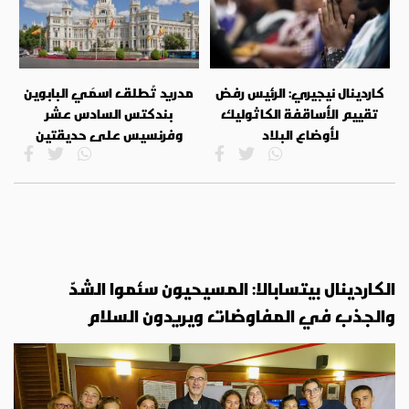
كاردينال نيجيري: الرئيس رفض
مدريد تُطلق اسمَي البابوين
تقييم الأساقفة الكاثوليك
بندكتس السادس عشر
لأوضاع البلاد
وفرنسيس على حديقتين
الكاردينال بيتسابالا: المسيحيون سئموا الشدّ
والجذب في المفاوضات ويريدون السلام