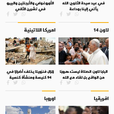
في عيد سيدة الثلوج: الله
الأوروغواي والأرجنتين والبيرو
يأتي إلينا بوداعة
في تشرين الثاني
لاون 14
امريكا اللاتينية
البابا لاون: الصلاة ليست هروبًا
زلزال فنزويلا يخلف أضرارًا في
من الواقع بل لقاء مع الله
94 كنيسة ومنشأة كنسية
افريقيا
اوروبا