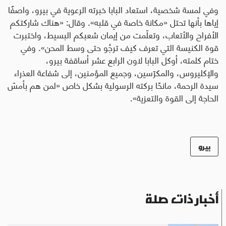
وفي لمسة شخصية، استعاد البابا خبرته الرعوية في بيرو، واصفًا
إياها بأنها تحتل «مكانة خاصة في قلبه». وقال: «هناك شاركتكم
الأفراح والأتعاب، وتعلّمت من إيمان شعبكم البسيط، واختبرت
قوة الكنيسة التي تعرف كيف ترجُو حتى وسط المحن». وفي
ختام كلمته، أوكل البابا لاون الرابع عشر أساقفة بيرو،
والإكليروس، والمكرّسين، وجميع المؤمنين، إلى شفاعة العذراء
سيدة الرحمة، مانحًا بركته الرسولية بشكل خاص «لمن هم بأمسّ
الحاجة إلى القوة والتعزية».
بيرو
أخبار ذات صلة