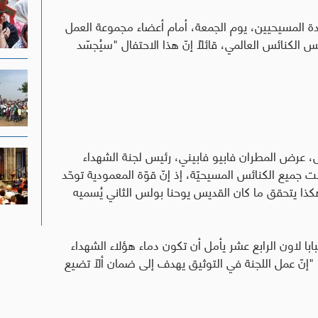
دة المسيحيين، يوم الجمعة، أمام أعضاء مجموعة العمل
 الكنائس العالمي، قائلاً إنّ هذا الاحتفال "سيُجسّد
ل، عرض المطران فابيو فابيني، رئيس لجنة الشهداء
 جميع الكنائس المسيحيّة، إذ إنّ قوّة المعمودية توحّد
ذا يتحقق ما كان القديس يوحنا بولس الثاني يُسميه
ابا لاون الرابع عشر يأمل أن تكون دماء هؤلاء الشهداء
 "إنّ عمل اللجنة في التوثيق يهدف إلى ضمان ألّا تضيع