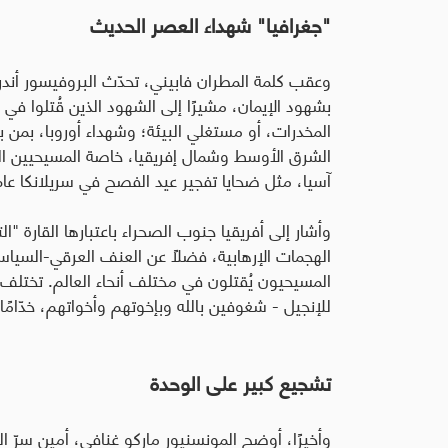
"جغرافيا" شهداء العصر الحديث
وعقب كلمة المطران فابيني، تحدّث البروفيسور أندري
بشهود الإيمان، مشيرًا إلى الشهود الذين قُتلوا في ا
المخدرات، أو مستغلي البيئة؛ وشهداء أوروبا، بمن
الشرق الأوسط وشمال إفريقيا، خاصة المسيحيين ال
آسيا، مثل ضحايا تفجير عيد الفصح في سريلانكا عام 2019
وأشار إلى أفريقيا جنوب الصحراء باعتبارها القارة "الت
الهجمات الإرهابية، فضلاً عن العنف العرقي-السيا
المسيحيون يُقتلون في مختلف أنحاء العالم. تختل
للإنجيل - شغوفين بالله وبإخوتهم وأخواتهم، خدّامًا ح
تشجيع كبير على الوحدة
وأخيرًا، أوضح المونسنيور ماركو غنافي، أمين سرّ ال