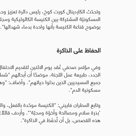
وتحدّث الكاردينال كورت كوخ، رئيس دائرة تعزيز وح
المسكونيّة المشتركة بين الكنيسة الكاثوليكية ومجلس
بوضوح قناعة الكنيسة بأنها واحدة بدماء شهدائها".
الحفاظ على الذاكرة
وفي مؤتمر صحفي عُقد يوم الاثنين لتقديم الاحتفا
الجدد، طبيعة عمل اللجنة، موضحًا أن أبحاثهم "شملت
جميع المسيحيين الذين بذلوا حياتهم". وأضاف: "وهك
مسكونية الدم".
وتابع المطران فابيني: "الكنيسة موحّدة بالفعل، والب
’بذرة سلام ومصالحة وأخوّة ومحبّة‘". وأردف قائلاً:
هذه القصص، بل أن تُحفَظ في الذاكرة".