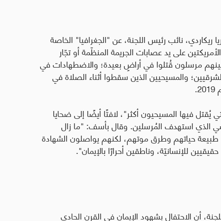
ا ريكاردي، نائب رئيس اللجنة، عن "الجغرافيا" الخاصة
لأمريكتين على يد عصابات الجريمة المنظّمة أو تجّار
 بينهم مرسلون قُتلوا في أراضٍ بعيدة؛ والاضطهادات في
شرقيين؛ والمسيحيين الذين سقطوا أثناء الصلاة في
.
ي يُقتل فيها المسيحيون أكثر"، لافتًا أيضًا إلى ضحايا
سي الذي استهدف المُرسلين. وقال بأسف: "ما زال
ف طبيعة حياتهم وطرق موتهم، لكنهم يواصلون الشهادة
قيقيين للإنسانيّة، وناطقين أحرارًا بالإيمان".
لجنة، أن الاحتفال بشهود الإيمان في القرن الحادي