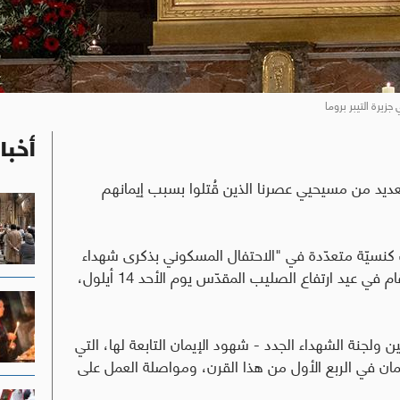
زيرة التيبر بروما
أخبا
العديد من مسيحيي عصرنا الذين قُتلوا بسبب إيمانهم
سيّة متعدّدة في "الاحتفال المسكوني بذكرى شهداء
وشهود إيمان القرن الحادي والعشرين"، والذي سيُقام في عيد ارتفاع الصليب المقدّس يوم الأحد 14 أيلول،
 ولجنة الشهداء الجدد - شهود الإيمان التابعة لها، التي
2023 "لتحديد شهود الإيمان في الربع الأول من هذا القرن، ومواصلة العمل على