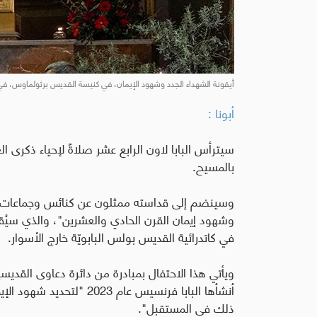
أيقونة الشهداء الجدد وشهود الإيمان، في كنيسة القديس برثولماوس، في ج
أبونا :
سيترأس البابا لاون الرابع عشر صلاةً لإحياء ذكرى 
بالمسيح.
وسينضم إلى قداسته ممثلون عن كنائس وجماعات كن
في كاتدرائية القديس بولس البابويّة خارج الأسوار.
ويأتي هذا الاحتفال بمبادرة من دائرة دعاوى القديسين
أنشأها البابا فرنسيس عام 
ذلك في المستقبل".