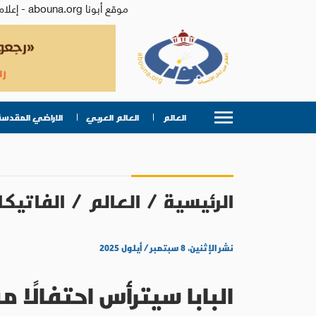
موقع أبونا abouna.org - إعلام من أجل الإنسان | يصدر عن المركز الكاثوليكي للدراسات والإعلام في الأردن - رئيس التحرير: الأب د.رفعت بدر
العالم
العالم العربي
الاراضي المقدسة
الرئيسية
/
العالم
/
الفاتيكا
نشر الإثنين، ٨ سبتمبر / أيلول ٢٠٢٥
البابا سيترأس احتفالًا