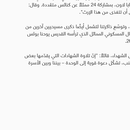
والعشرين سيأخذ شكل ليتورجية الكلمة، يترأسها البابا لاون، بمشاركة 24 ممثلًا عن كنائس متعّددة. وقال:
 أن تتغذى من هذا الإرث".
لّم، وتوسّع ذاكرتنا لتشمل أيضًا ذكرى مسيحيين آخرين من
حتفال المسكوني المماثل الذي ترأسه القديس يوحنا بولس
.
هداء، قائلاً: "إنّ تلاوة الشهادات التي يقدّمها بعض
جنب، تشكّل دعوة قوية إلى الوحدة – بيننا وبين الأسرة