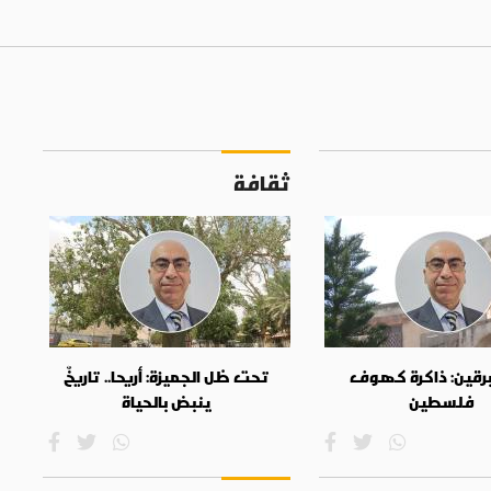
ثقافة
برقين: ذاكرة كهوف
تحت ظل الجميزة: أريحا.. تاريخٌ
فلسطين
ينبض بالحياة