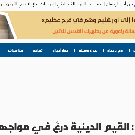
روح وحياة
عدل وسلام
حوار أديان
ثقافة
مناسبات
: القيم الدينية درعٌ في مواجه