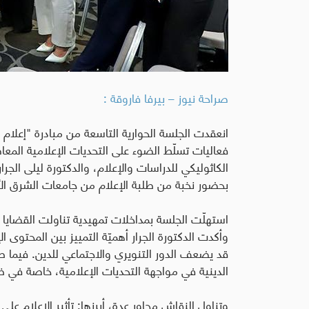
صراحة نيوز – بيرفا فاروقة :
انعقدت الجلسة الحوارية التاسعة من مبادرة "إعلام
فعاليات تسلّط الضوء على التحديات الإعلامية المع
الكاثوليكي للدراسات والإعلام، والدكتورة ليلى الج
بحضور نخبة من طلبة الإعلام من جامعات الشرق الأو
استهلّت الجلسة بمداخلات تمهيدية تناولت القضايا ال
وأكدت الدكتورة الجرار أهميّة التمييز بين المحتوى 
قد يضعف الدور التنويري والاجتماعي للدين. فيما ط
الدينية في مواجهة التحديات الإعلامية، خاصة في ظ
وتناول النقاش محاور عدة، أبرزها: تأثير الإعلام عل