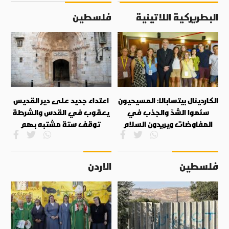
البطريركية اللاتينية
فلسطين
الكاردينال بيتسابالا: المسيحيون
اعتداء جديد على دير القديس
سئموا الشدّ والجذب في
يعقوب في القدس والشرطة
المفاوضات ويريدون السلام
توقف ستة مشتبه بهم
فلسطين
الاردن