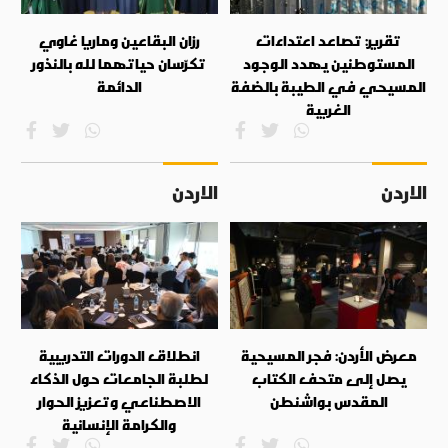
تقرير: تصاعد اعتداءات
رزان البقاعين وماريا غاوي
المستوطنين يهدد الوجود
تكرّسان حياتهما لله بالنذور
المسيحي في الطيبة بالضفة
الدائمة
الغربية
الاردن
الاردن
معرض الأردن: فجر المسيحية
انطلاق الدورات التدريبية
يصل إلى متحف الكتاب
لطلبة الجامعات حول الذكاء
المقدس بواشنطن
الاصطناعي وتعزيز الحوار
والكرامة الإنسانية