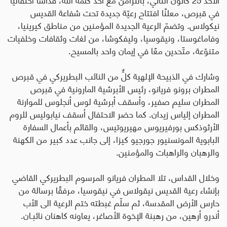
في قبرص، معلنًا افتتاح رعيّة جديدة تحت شفاعة القديس
نيكولاس. وتضمّ الرعية الجديدة المؤمنين من مناطق كيرينيا،
وفاماغوستا، ونيقوسيا، وليفكوشا، من لغات وثقافات وخلفيات
متنوّعة، متّحدين معًا في إيمان واحد بالمسيح
.
وشارك في الذبيحة الإلهية كلٌّ من النائب البطريركي في قبرص
المطران برونو فريانو، رئيس الأبرشية المارونية في قبرص
المطران سليم صفير، وأسقف أبرشية لوس أنجلوس للموارنة
المطران إلياس زيدان. كما حضر الاحتفال أسقف نيابوليس للروم
الأرثوذكس بورفيريوس مهيريوتيس، والقائم بأعمال السفارة
البابوية المونسنيور جورجيو كيزا، إلى جانب عدد كبير من الكهنة
والرهبان والراهبات والمؤمنين.
وخلال القداس، تلا المطران فريانو المرسوم البطريركي القاضي
بإنشاء رعية القديس نيقولاس في نيقوسيا، مرفقًا برسالة من
حارس الأرض المقدسة، ثم سلّم غبطته ختم الرعية الى الأب
أندرو أرهين، من رهبنة الإخوة الأصاغر، يعاونه كاهنان نائبـان.