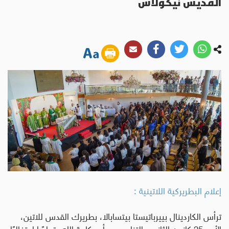
القديس نيكولاس
إعلام البطريركية اللاتينية :
ترأس الكاردينال بييرباتيستا بيتسابالا، بطريرك القدس للاتين،
الأحد 25 كانون الثاني، بالتزامن مع أحد كلمة الله، قداسًا احتفاليًا