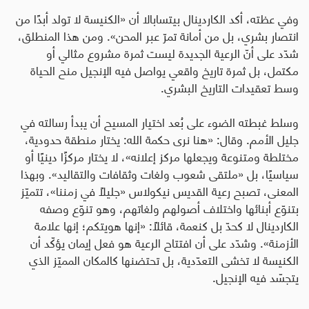
وفي عظته، أكد الكاردينال بيتسابالا أن «الكنيسة لا تولد أبدًا من
انتصار بشري، بل من أمانة تمرّ عبر المحن». ومن هذا المنطلق،
شدّد على أنّ الرعية الجديدة ليست ثمرة مشروع مثالي أو
مكتمل، بل ثمرة تاريخ واقعي يواصل فيه الإنجيل منح الحياة
وسط تعقيدات التاريخ البشري
.
وسلط غبطته الضوء على بُعد اختيار المسيح أن يبدأ رسالته في
جليل الأمم. وقال: «هنا نرى حكمة الله: يختار منطقة حدودية،
مختلطة ومتنوعة ويجعلها مركز إعلانه»، لا يختار مركزًا دينيًا أو
سياسيًا، بل «ملتقى شعوب ولغات وثقافات والتقاليد». وبهذا
المعنى، تصبح رعية القديس نيكولاس «جليلًا في زمننا»، تتميّز
بتنوّع أبنائها واختلاف أصولهم ولغاتهم، وهو تنوّع وصفه
الكاردينال لا كحدّ بل كنعمة، قائلًا: «إنها هويتكم؛ إنها علامة
الأزمنة». وشدّد على أن افتتاح الرعية هو فعل إيمان يؤكّد أن
الكنيسة لا تخشى التعدّدية، بل تحتضنها كالمكان المميّز الذي
يتجسّد فيه الإنجيل
.