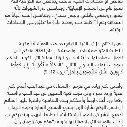
نقائض أو متضادات الحب، فالحب يتناقض مع الكراهية لأنَّه
تعبيرٌ عام عن المشاعر الإيجابيَّة، ويتناقض مع الشهوات لأنَّه
شعور رومنسي عاطفي وليس جسدي، ويتناقض الحب أحياناً مع
الصداقة رغم أنَّ كلمة حب ومحبة عادةً ما تطبَّق على الصداقات
الوثيقة.
وفي الختام أعزائي القراء الكرام بعد هذه المعالجة الفكرية
النظرية المتواضعة للحب والمحبة في عام 2026 عليكم الان
تحويل مضامينها بما يتناسب والرؤيا العملية التي تكونت لديكم
بموجب التعليم الرسولي التالي: "اَلْمَحَبَّةُ فَلْتَكُنْ بِلاَ رِيَاءٍ. كُونُوا
كَارِهِينَ الشَّرَّ، مُلْتَصِقِينَ بِالْخَيْر" (روم 12: 9).
وأتمنى لكم زيادة في هرمون السعادة في عيد الحب أقدم لكم
هديةً وردة حمراء وكل حرف كتبه المحبين عن عيد الحب والمحبة
وكما ورد أعلاه ايضاً وأهنئكم بهذه المناسبة وادعوا طيور السلام
ان تحمل اليكم بشارة الرب يسوع المسيح السارة وديعة الايمان
لجميع البشر كي تنعموا وتستنشقوا عطرها البهي، ولتخبركم عن
الحب والمحبة التي اوصانا بها بقوله، “هذِهِ هِيَ وَصِيَّتِي أَنْ