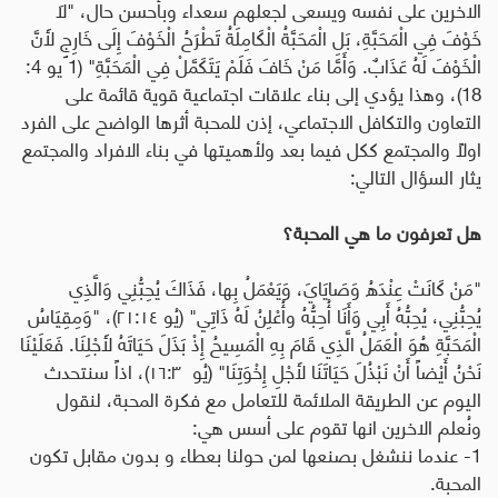
الاخرين على نفسه ويسعى لجعلهم سعداء وبأحسن حال، "لاَ
خَوْفَ فِي الْمَحَبَّةِ، بَلِ الْمَحَبَّةُ الْكَامِلَةُ تَطْرَحُ الْخَوْفَ إِلَى خَارِجٍ لأَنَّ
الْخَوْفَ لَهُ عَذَابٌ. وَأَمَّا مَنْ خَافَ فَلَمْ يَتَكَمَّلْ فِي الْمَحَبَّةِ" (1 يو 4:
18)، وهذا يؤدي إلى بناء علاقات اجتماعية قوية قائمة على
التعاون والتكافل الاجتماعي، إذن للمحبة أثرها الواضح على الفرد
اولاً والمجتمع ككل فيما بعد ولأهميتها في بناء الافراد والمجتمع
يثار السؤال التالي:
هل تعرفون ما هي المحبة؟
"مَنْ كَانَتْ عِنْدَهُ وَصَايَايَ، وَيَعْمَلُ بِها، فَذَاكَ يُحِبُّنِي وَالَّذِي
يُحِبُّنِي، يُحِبُّهُ أَبِي وَأَنَا أُحِبُّهُ وأُعْلِنُ لَهُ ذَاتِي" (يُو ١٤:‏٢١)، "وَمِقِيَاسُ
الْمَحَبَّةِ هُوَ الْعَمَلُ الَّذِي قَامَ بِهِ الْمَسِيحُ إِذْ بَذَلَ حَيَاتَهُ لأَجْلِنَا. فَعَلَيْنَا
نَحْنُ أَيْضاً أَنْ نَبْذُلَ حَيَاتَنَا لأَجْلِ إِخْوَتِنَا" (يُو ٣:‏١٦)، اذاً سنتحدث
اليوم عن الطريقة الملائمة للتعامل مع فكرة المحبة، لنقول
ونُعلم الاخرين انها تقوم على أسس هي:
1- عندما ننشغل بصنعها لمن حولنا بعطاء و بدون مقابل تكون
المحبة.