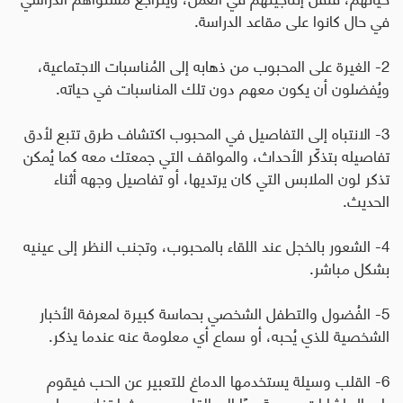
في حال كانوا على مقاعد الدراسة.
2- الغيرة على المحبوب
من ذهابه إلى المُناسبات الاجتماعية،
ويُفضلون أن يكون معهم دون تلك المناسبات في حياته.
3- الانتباه إلى التفاصيل في المحبوب اكتشاف طرق تتبع لأدق
تفاصيله بتذكّر الأحداث، والمواقف التي جمعتك معه كما يُمكن
تذكر لون الملابس التي كان يرتديها، أو تفاصيل وجهه أثناء
الحديث.
4- الشعور بالخجل عند اللقاء بالمحبوب، وتجنب النظر إلى عينيه
بشكل مباشر.
5- الفُضول والتطفل الشخصي
بحماسة كبيرة لمعرفة الأخبار
الشخصية للذي يُحبه، أو سماع أي معلومة عنه عندما يذكر.
6- القلب وسيلة يستخدمها الدماغ للتعبير عن الحب فيقوم
بإرسال إشارات سريعة جدًا الى القلب، ويحدث ارتفاع معدل