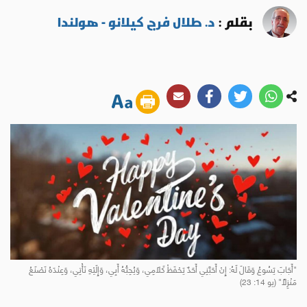
بقلم :
د. طلال فرج كيلانو - هولندا
"أَجَابَ يَسُوعُ وَقَالَ لَهُ: إِنْ أَحَبَّنِي أَحَدٌ يَحْفَظْ كَلاَمِي، وَيُحِبُّهُ أَبِي، وَإِلَيْهِ نَأْتِي، وَعِنْدَهُ نَصْنَعُ
مَنْزِلًا" (يو 14: 23)