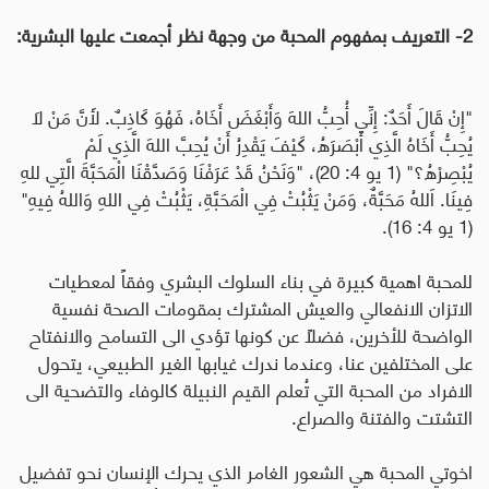
2- التعريف بمفهوم المحبة من وجهة نظر أجمعت عليها البشرية:
"إِنْ قَالَ أَحَدٌ: إِنِّي أُحِبُّ اللهَ وَأَبْغَضَ أَخَاهُ، فَهُوَ كَاذِبٌ. لأَنَّ مَنْ لاَ
يُحِبُّ أَخَاهُ الَّذِي أَبْصَرَهُ، كَيْفَ يَقْدِرُ أَنْ يُحِبَّ اللهَ الَّذِي لَمْ
يُبْصِرْهُ؟" (1 يو 4: 20)، "وَنَحْنُ قَدْ عَرَفْنَا وَصَدَّقْنَا الْمَحَبَّةَ الَّتِي للهِ
فِينَا. اَللهُ مَحَبَّةٌ، وَمَنْ يَثْبُتْ فِي الْمَحَبَّةِ، يَثْبُتْ فِي اللهِ وَاللهُ فِيهِ"
(1 يو 4: 16).
للمحبة اهمية كبيرة في بناء السلوك البشري وفقاً لمعطيات
الاتزان الانفعالي والعيش المشترك بمقومات الصحة نفسية
الواضحة للأخرين، فضلاً عن كونها تؤدي الى التسامح والانفتاح
على المختلفين عنا، وعندما ندرك غيابها الغير الطبيعي، يتحول
الافراد من المحبة التي تُعلم القيم النبيلة كالوفاء والتضحية الى
التشتت والفتنة والصراع.
اخوتي المحبة هي الشعور الغامر الذي يحرك الإنسان نحو تفضيل