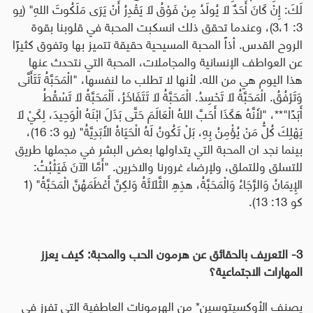
لَكَ: إِنْ كَانَ أَحَدٌ لاَ يُولَدُ مِنْ فَوْقُ لاَ يَقْدِرُ أَنْ يَرَى مَلَكُوتَ اللهِ" (يو
3: 3،1)، وعندما تحقق ذلك انسكبت المحبة في قلوبنا بقوة
الروح القدس. أذاً المحبة المسيحية حقيقة تتميز بها وتفوق كثيرًا
عن العواطف الإنسانية والمجاملات، المحبة التي نتحدث عنها
هذا اليوم هي من الله. لأنها لا تطلب ما لنفسها، "الْمَحَبَّةُ تَتَأَنَّى
وَتَرْفُقُ. الْمَحَبَّةُ لاَ تَحْسِدُ. الْمَحَبَّةُ لاَ تَتَفَاخَرُ، اَلْمَحَبَّةُ لاَ تَسْقُطُ
أَبَدًا"**، "لأَنَّهُ هَكَذَا أَحَبَّ اللهُ الْعَالَمَ حَتَّى بَذَلَ ابْنَهُ الْوَحِيدَ، لِكَيْ لاَ
يَهْلِكَ كُلُّ مَنْ يُؤْمِنُ بِهِ، بَلْ تَكُونُ لَهُ الْحَيَاةُ الأَبَدِيَّةُ" (يو 3: 16)،
بينما نجد ان المحبة التي يتداولها بعض البشر في مجملها طريق
للتسلق وللتملق، ولإرضاء غرورنا والاخرين. "أَمَّا الآنَ فَيَثْبُتُ:
الإِيمَانُ وَالرَّجَاءُ وَالْمَحَبَّةُ، هذِهِ الثَّلاَثَةُ وَلكِنَّ أَعْظَمَهُنَّ الْمَحَبَّةُ" (1
كو 13: 13).
3- التعريف بالحقائق عن هرمون الحب والمحبة: كيف يعزز
المهارات الاجتماعية؟
يصنف الأوكسيتوسين* من الهرمونات العاطفية التي تفرز في