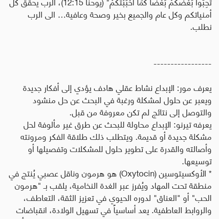
تُحِبُّوا بَعْضُكُمْ بَعْضًا كَمَا أَحْبَبْتُكُمْ" (يوحنا 12:15)، الرب يحقق كل
أمنياتكم وكل عام والجميع بخير وصحة وعافية… الى الرب
نطلب.
-----------------
يعرف مور: الإبداع نشاط عقلي هادف يؤدي إلى أفكار جديدة
ويعبر عن حلول لمشكلة ورغبة في البحث عن حل منشود
والتوصل إلى نتائج لم تكن معروفة من قبل
.
يعرفه تيرنو: الإبداع محاولة للبحث عن طرق غير مألوفة لحل
مشكلة جديدة أو قديمة. ويتطلب ذلك طلاقة الفكر ومرونته
وأصالته والقدرة على تطوير حلول للمشكلات وتفصيلها أو
توسيعها.
* الأوكسيتوسين
(Oxytocin)
هو هرمون وناقل عصبي يُنتج في
منطقة تحت المهاد ويُفرز عبر الغدة النخامية، يلقب بـ "هرمون
الحب" أو "العناق" لدوره الحيوي في تعزيز الثقة، التعاطف،
والروابط العاطفية. يعد أساسياً في تسهيل الولادة، انقباضات