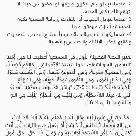
2- عندما نتبادلها مع الاخرين جميعها او بعضها من حيث لا
نتوقع تلك تكون المحبة.
3- عندما نتبادل الإعجاب أو اللقاءات والراحة النفسية تكون
المحبة قد أنجزت مهماتها معنا.
4- عندما يكون الحب والمحبة حقيقياً سنتابع قصص التضحيات
واغالبها لجذب الانتباه والاحساس بالأهمية.
تعتبر المحبة الفضيلة الأولى في المسيحية أُعطيت لنا حين وُلدنا
ثانية من الله والشواهد عنها عديدة: "قَدِّمُوا فِي إِيمَانِكُمْ فَضِيلَةً،
وَفِي الْفَضِيلَةِ مَعْرِفَةً، وَفِي الْمَعْرِفَةِ تَعَفُّفًا، وَفِي التَّعَفُّفِ صَبْرًا،
وَفِي الصَّبْرِ تَقْوَى، وَفِي التَّقْوَى مَوَدَّةً أَخَوِيَّةً، وَفِي الْمَوَدَّةِ
الأَخَوِيَّةِ مَحَبَّةً" (2 بط 1: 5-7)، "وَنَحْنُ قَدْ عَرَفْنَا وَصَدَّقْنَا الْمَحَبَّةَ
الَّتِي ِللهِ فِينَا. اَللهُ مَحَبَّةٌ، وَمَنْ يَثْبُتْ فِي الْمَحَبَّةِ، يَثْبُتْ فِي اللهِ
وَاللهُ فِيهِ" (1 يو 4: 16).
"هَذَا جَاءَ إِلَى يَسُوعَ لَيْلًا وَقَالَ لَهُ: يَا مُعَلِّمُ، نَعْلَمُ أَنَّكَ قَدْ أَتَيْتَ
مِنَ اللهِ مُعَلِّمًا، لأَنْ لَيْسَ أَحَدٌ يَقْدِرُ أَنْ يَعْمَلَ هَذِهِ الآيَاتِ الَّتِي أَنْتَ
تَعْمَلُ إِنْ لَمْ يَكُنِ اللهُ مَعَهُ أَجَابَ يَسُوعُ وَقَالَ لَهُ: الْحَقَّ الْحَقَّ أَقُولُ