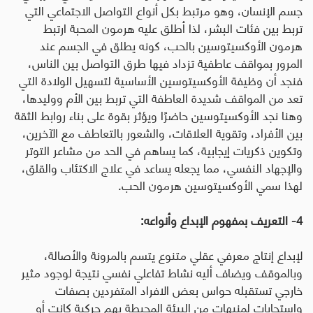
جسم الإنسان، وهو مرتبط بكل أنواع التواصل الاجتماعي التي
تربط بين فئات البشر، لذا أطلق عليه هرمون المحبة ارتبط
هرمون الأوكسيتوسين بالحب، كونه يطلق في الجسم عند
المرور بمواقف عاطفية تزداد فيها طرق التواصل بين الناس،
فنجد أن وظيفة الأوكسيتوسين الأساسية لتسهيل الولادة التي
تعد من المواقف شديدة العاطفة التي تربط بين الأم ووليدها،
وهنا نجد الأوكسيتوسين حاضرًا ويؤثر بقوة على بناء روابط الثقة
بين الأفراد، وتقوية العلاقات، والشعور بالتعاطف مع الآخرين،
وتكوين ذكريات إيجابية، كما يساهم في الحد من مشاعر التوتر
والإجهاد النفسي، مما يجعله يساعد في علاج الاكتئاب والقلق،
لهذا سمي الأوكسيتوسين هرمون الحب.
4- التعريف بمفهوم الإبداع وأنواعه:
لإبداع إنتاج معرفي عقلي متنوع يتسم بالمرونة والأصالة،
وبالموقف ويضاف أليه نشاط تفاعلي نفسي نتيجة لوجود مثير
خارجي تستقبله حواس بعض الافراد المتفردين بصفات
واستجابات لمنبهات من البيئة المحيطة بهم حركية كانت أو