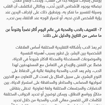
نبضاته بوجود الأشخاص الذين نُحب، وبالتالي لنكتشف أن القلب
وسيلة لتفسير ما نفكر به، وينطبق ذلك على ارتجاف اليدين عند
رؤية الشخص الذي نحبه، أو احمرار الوجه عند الالتقاء بمن نحب
.
7- التعريف بالحب والمحبة في عالم اليوم أكثر نضجاً وتنوعاً عن
ما مضى من التاريخ والدليل على ذلك:
لم يعدّ الحب بأشكاله التقليدية المختلفة أساس العلاقات
الشخصية بين البشر، بل تطور بسبب أهميته النفسية
والموضوعات المستحدثة والمحدثة الاكثر شيوعاً في الحياة،
فضلاً عن التفنن والإبداع في التعامل مع المستهدفين لهذا
الحب، ولم يعد الحب والمحبة وظيفة غائية في الحفاظ على
النوع البشري على سبيل المثال بل تعدت الى التعاون مع الاخرين
لمواجهة المصاعب والمخاطر والمحافظة على استمرار الحياة، بين
الحضارات والمجتمعات المختلفة ولغة تعاونية تحظى بنقاش
متكرِّر وواسع النطاق، ويمكن توضيح أو تحديد الجوانب المختلفة
للكلمات التي تتضمن معاني الحب والمحبة من خلال تحديد