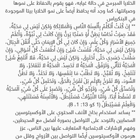
الخلايا المبرمج في حالة غيابه، فهو يقوم بالحفاظ على نموها
وصيانتها، كما وجد أنه يحافظ أيضاً على نمو الخلايا بيتا الموجودة
في البنكرياس
** إِنْ كُنْتُ أَتَكَلَّمُ بِأَلْسِنَةِ النَّاسِ وَالْمَلاَئِكَةِ وَلكِنْ لَيْسَ لِي مَحَبَّةٌ،
فَقَدْ صِرْتُ نُحَاسًا يَطِنُّ أَوْ صَنْجًا يَرِنُّ وَإِنْ كَانَتْ لِي نُبُوَّةٌ، وَأَعْلَمُ
جَمِيعَ الأَسْرَارِ وَكُلَّ عِلْمٍ، وَإِنْ كَانَ لِي كُلُّ الإِيمَانِ حَتَّى أَنْقُلَ الْجِبَالَ،
وَلكِنْ لَيْسَ لِي مَحَبَّةٌ، فَلَسْتُ شَيْئ وَإِنْ أَطْعَمْتُ كُلَّ أَمْوَالِي، وَإِنْ
سَلَّمْتُ جَسَدِي حَتَّى أَحْتَرِقَ، وَلكِنْ لَيْسَ لِي مَحَبَّةٌ، فَلاَ أَنْتَفِعُ شَيْئً
الْمَحَبَّةُ تَتَأَنَّى وَتَرْفُقُ. الْمَحَبَّةُ لاَ تَحْسِدُ. الْمَحَبَّةُ لاَ تَتَفَاخَرُ، وَلاَ
تَنْتَفِخُ، وَلاَ تُقَبِّحُ، وَلاَ تَطْلُبُ مَا لِنَفْسِهَا، وَلاَ تَحْتَدُّ، وَلاَ تَظُنُّ
السُّوءَ،
وَلاَ تَفْرَحُ بِالإِثْمِ بَلْ تَفْرَحُ بِالْحَقِّ،
وَتَحْتَمِلُ كُلَّ شَيْءٍ،
وَتُصَدِّقُ كُلَّ شَيْءٍ، وَتَرْجُو كُلَّ شَيْءٍ، وَتَصْبِرُ عَلَى كُلِّ شَيْءٍ اَلْمَحَبَّةُ
لاَ تَسْقُطُ أَبَدًا. وَأَمَّا النُّبُوَّاتُ فَسَتُبْطَلُ، وَالأَلْسِنَةُ فَسَتَنْتَهِي،
وَالْعِلْمُ فَسَيُبْطَلُ (1 كو 13: 1، 8).
** يساعد استخدام بخاخ الأنف المحتوي على الأوكسيتوسين
المصابين بالتوحد على التواصل بصورة أفضل مع المحيطين،
وفهم الإشارات الاجتماعية المتعارف عليها بين الناس، عزز
هرمون الأوكسيتوسين أيضًا التواصل بين الأزواج وقلل من