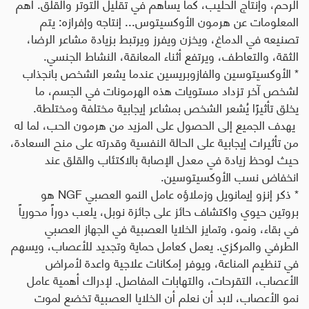
الرحم، وإنتاج الحليب، كما يساهم في تقليل التوتر والقلق.
أهم
المعلومات عن هرمون الأوكسيتوس... إنتاجه وإفرازه: يتم
تصنيعه
في الدماغ، ويخزن ويفرز ويرتبط بزيادة مشاعر الرضا،
الثقة، والتعاطف، ويرتفع أثناء المعانقة، النشاط الجنسي.
* الأوكسيتوسين والفازوبريسين عندما يشعر الشخص بانجذاب
لشخص آخر تزداد مستويات هذه الهرمونات في الجسم، ما
يخلق تأثيرًا يُشعر الشخص بمشاعر إيجابية مختلفة ومختلطة.
يهدف الجميع إلى الحصول على المزيد من هرمون الحب، لما له
من تأثيرات إيجابية على الحالة النفسية وقدرته على منح السعادة،
حيث لوحظ زيادة في معدل الإصابة بالاكتئاب والقلق عند
انخفاض نسب الأوكسيتوسين.
* ذكر إنزو إيمانويل وزملاؤه عامل النمو العصبي
NGF
هو
بروتين حيوي واكتشاف حائز على جائزة نوبل، يلعب دوراً محورياً
في بقاء، ونمو، وتمايز الخلايا العصبية في الجهاز العصبي
الطرفي والمركزي. يعمل كعامل حماية وتجديد للأعصاب، ويسهم
في تنظيم المناعة، ويوفر إمكانات علاجية واعدة لأمراض
الأعصاب، التقرحات، والتهابات المفاصل. لإدراك أهمية عامل
نمو الأعصاب، لابد أن نعلم أن الخلايا العصبية تخضع لموت