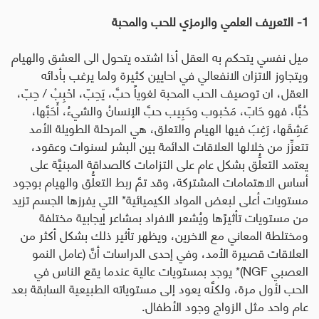
1- التعريف العلمي والرمزي للحب والمحبة
ميل نفسي يتحكم به العقل أذا اشتده يتحول الى العشق والهيام
ويتجاوز الاتزان الانفعالي في احايين كثيرة ولما يرغب بأدائه
العقل، ان توصيف الحب المحبة لغوياً حبَّ، يَحِبّ، احْبِبْ / حِبّ،
حُبًّا، فهو حَابّ، مَحْبوب وحَبِيب حبَّ الإنسانُ والشيءُ، أَحَبَّها،
عَشِقَها، رَغِبَ فيها الهيام والتعلق، هي المرحلة الطويلة الأمد
تتعزِّز من خلالها العلاقات الدائمة بين البشر لسنوات وعقود،
يعتمد التعلُّق بشكل عام على التزامات كالصداقة المبنيَّة على
أساس الاهتمامات المشتركة، وقد تمَّ ربط التعلُّق والهيام بوجود
مستويات أعلى لبعض المواد الكيميائية
* التي يفرزها الجسم
تزيد
من مستويات تأثيرًها ويُشعر الافراد بمشاعر إيجابية مختلفة
ومختلطة المعاني مع الاخرين، ويظهر تأثير ذلك بشكل أكثر من
العلاقات قصيرة الأمد، وفي إحدى الدراسات أنَّ (عامل النمو
العصبي
NGF
)* يوجد بمستويات عالية عندما يقع الناس في
الحب لأول مرة، ولكنَّه يعود إلى مستوياته الطبيعية السابقة بعد
عام واحد مثل الزواج وجود الأطفال.