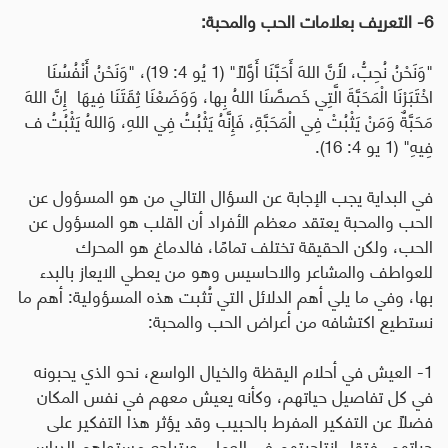
6- التعريف بعلامات الحب والمحبة:
"وَنَحْنُ نُحِبُّ، لأَنَّ اللهَ أَحَبَّنَا أَوَّلاً" (1 يُو 4: 19)، "وَنَحْنُ أَنْفُسُنَا
اخْتَبَرْنَا الْمَحَبَّةَ الَّتِي خَصصَّنَا اللهُ بِها، وَوَضَعْنَا ثِقَتَنَا فِيهَا إِنَّ اللهَ
مَحَبَّةٌ وَمَنْ يَثْبُتْ فِي الْمَحَبَّةِ، فَإِنَّهُ يَثْبُتُ فِي اللهِ، وَاللهُ يَثْبُتُ ف
فِيهِ" (1 يو 4: 16).
في البداية يجب الإجابة عن السؤال التالي
من هو المسؤول عن
الحب والمحبة يعتقد معظم الأفراد أن القلب هو المسؤول عن
الحب، ولكن الحقيقة تختلف تمامًا، فالدماغ هو المحرك
للعواطف والمشاعر والاحاسيس وهو من يعطي الايعاز بالبدء
بها، وفي ما يلي أهم الدلائل التي تُثبت هذه المسؤولية: أهم ما
نستطيع اكتشافه من أعراض الحب والمحبة:
1- العيش في أحلام اليقظة
والخيال الواسع، نحو الذي يحبونه
في كل تفاصيل حياتهم، وكأنه يعيش معهم في نفس المكان
فضلاً عن
التفكير المفرط بالحبيب
وقد يؤثر هذا التفكير على
حياتهم، فتقل إنتاجيتهم في العمل، ويتراجع مستواهم الدراسي