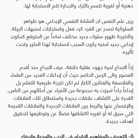
ذهنية أو لغوية تتسم بالثراء والجدارة تتم الاستجابة لها.
يرى علم النفس ان النشاط النفسي الإبداعي هو ظواهر
السلوكية تصدر عن الفرد كرد فعل واستجابات لمنبهات البيئة.
والنتيجة ظهور سلوك جديد مختلف تماماً عن المتوقع كمكون
إبداعي جديد لمنبه يكون السبب لاستجابة لهذا المثير وتحت
تأثيره.
إذاً الابداع ثمرة جهود عقلية خلاقة، عرف الابداع منذ أقدم
العصور والى الزمن الحاضر حيث أن إبداعات العديد من العلماء
والفلاسفة والفنانين الكبار لم تكن نتيجة طبيعية للتعلم بل
إبداعاً جاداً تميزت به مجموعة من الأفراد عن أمثالهم من الناس.
القدرة على اكتشاف علاقات جديدة واستنطاق تلك العلاقات
والإفصاح عنها والربط بين العلاقات الجديدة والعلاقات القديمة
التي سبق له أو لغيره اكتشافها فضلاً عن وتوظيفها لتحقيق
أهداف جديدة.
5- التعريف بالمفاهيم الإقدام في الحب والمحبة واندفاع