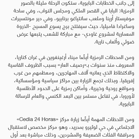
إلى جانب الخطابات البابوية، ستكون الرحلة مليئة بالصور
الرمزية: البابا في القصر الملكي ومجلس النواب، وفي ساحة
موفيستار أرينا وملعب سانتياغو برنابيو، وفي دير مونتسيرات
وساغرادا فاميليا، حيث سيفتتح برج يسوع المسيح -الذروة
المعمارية لمشروع غاودي- مع مباركة للشعب يتبعها عرض
ضوئي وألعاب نارية
.
ومن المحطات الرمزية أيضًا ميناء أرغينغوين في غران كناريا،
المعروف منذ سنوات بـ«رصيف العار» بسبب الظروف القاسية
والاكتظاظ الذي يعانيه آلاف المهاجرين، ومعظمهم من غرب
إفريقيا. وبذلك تجمع الزيارة بين مراكز سياسية ومؤسساتية،
ومواقع روحية وخيرية، وأماكن رمزية على الحدود الأطلسية
لأوروبا، في تفاعل مستمر بين البعد الكنسي والعام للرسالة
البابوية
.
ومن اللحظات المهمة أيضًا زيارة مركز
«Cedia 24 Horas»
الاجتماعي في حي لوثيرو بمدريد، وهو مركز مخصص لاستقبال
ومرافقة الفئات الضعيفة والمشردين، وذلك مباشرة بعد أول