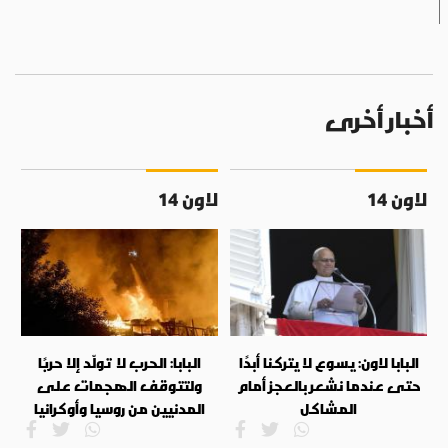
أخبار أخرى
لاون 14
لاون 14
البابا لاون: يسوع لا يتركنا أبدًا
البابا: الحرب لا تولّد إلا حربًا
حتى عندما نشعر بالعجز أمام
ولتتوقف الهجمات على
المشاكل
المدنيين من روسيا وأوكرانيا