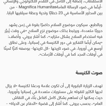
الاستقطاب، إضافة إلى التأمل في التقدم التكنولوجي والإنساني
-أيضًا في ضوء الرسالة العامة
Magnifica Humanitas
- من
بين المحاور الأساسية في 23 خطابًا وتحية وعظة سيلقيها البابا
.
وبالطبع، سيكون موضوع السلام حاضرًا بقوة في زمن يشهد
حروبًا متعددة، ويرتبط بذلك موضوع نزع السلاح «في وقت يُبرَّر
فيه استخدام السلاح بشكل متزايد»، كما أشار بروني. وأضاف:
«يمكن أيضًا التفكير في دور الكنيسة في إسبانيا، وعلى نطاق
أوسع في أوروبا، في ضوء تاريخها -كل تاريخها- بوصفه كنزًا ثمينًا
في أوقات المجد كما في أوقات الأزمات».
صوت الكنيسة
تهدف الزيارة البابوية إلى أن تكون علامة ودعمًا لكنيسة «لا يزال
لديها الكثير لتقوله على مستويات متعددة في إسبانيا وأوروبا،
حيث يمكنها أن تساهم بشكل كامل كفاعل بنّاء في النقاش
العام»، بحسب بروني. كما أشار إلى قضية «الدفاع عن الحياة» -