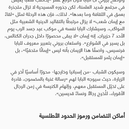
في مجتمع شديد العلمنة، لكن جذوره المسيحية لا تزال متجذرة
بعمق في الثقافة وما بعدها». لذلك، فإن هذه الرحلة تمثل «لقاءً
مع إيمان شعب» لا يزال مرتبطًا بالتقاليد الدينية الشعبية مثل
المواكب. وسيشارك البابا نفسه في موكب عيد جسد الرب يوم
الأحد 7 حزيران. إنه إيمان «لا يبقى محصورًا داخل جدران الكنائس،
بل يسير في الشوارع». واستعان بروني بتعبير معروف للبابا
فرنسيس، واصفًا هذا الإيمان بأنه ليس «إيمانًا متحفيًا»، بل
«إيمان يثمر للمستقبل».
وسيكون الشباب -من إسبانيا وخارجها- محورًا أساسيًا آخر في
الزيارة، حيث سيوجه البابا لهم «رسالة غنية بالمضمون، قادرة
على تخيّل المستقبل معهم، وإلهام الكنيسة في زمن الرجال
الأقوياء، لتُخرج رجالًا ونساءً قديسين».
أماكن التضامن ورموز الحدود الأطلسية