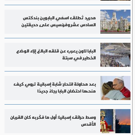
مدريد تُطلق اسمَي البابوين بندكتس
السادس عشر وفرنسيس على حديقتين
البابا لاون يعرب عن قلقه البالغ إزاء الوضع
الخطير في سبتة
بعد محاولة انتحار: شابة إسبانية تروي كيف
منحها احتضان البابا رجاءً جديدًا
وسط حرائق إسبانيا: أول ما فكّر به كان القربان
الأقدس