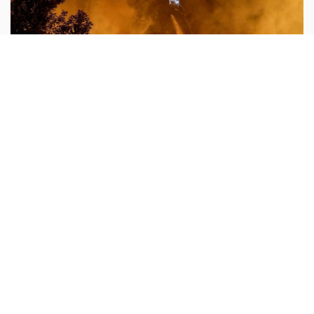
لاون 14
أبونا :
ينظر البابا لاون الرابع عشر «بألم» إلى ما يجري في
أوكرانيا وروسيا، في ظل التصاعد المأساوي للهجمات المتبادلة
التي يدفع المدنيون ثمنها أولًا، بمن فيهم الأطفال. فالمسيّرات
...المزيد