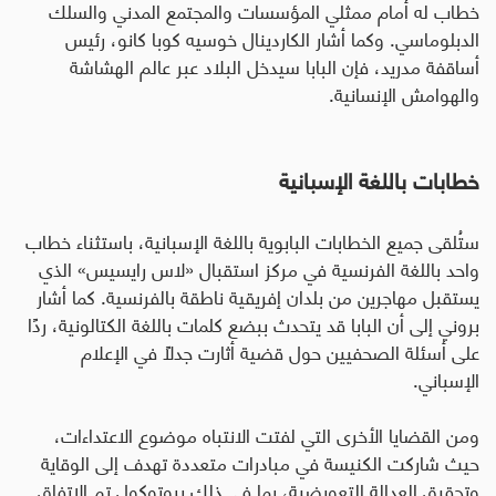
خطاب له أمام ممثلي المؤسسات والمجتمع المدني والسلك
الدبلوماسي. وكما أشار الكاردينال خوسيه كوبا كانو، رئيس
أساقفة مدريد، فإن البابا سيدخل البلاد عبر عالم الهشاشة
والهوامش الإنسانية
.
خطابات باللغة الإسبانية
ستُلقى جميع الخطابات البابوية باللغة الإسبانية، باستثناء خطاب
واحد باللغة الفرنسية في مركز استقبال «لاس رايسيس» الذي
يستقبل مهاجرين من بلدان إفريقية ناطقة بالفرنسية. كما أشار
بروني إلى أن البابا قد يتحدث ببضع كلمات باللغة الكتالونية، ردًا
على أسئلة الصحفيين حول قضية أثارت جدلًا في الإعلام
الإسباني
.
ومن القضايا الأخرى التي لفتت الانتباه موضوع الاعتداءات،
حيث شاركت الكنيسة في مبادرات متعددة تهدف إلى الوقاية
وتحقيق العدالة التعويضية، بما في ذلك بروتوكول تم الاتفاق