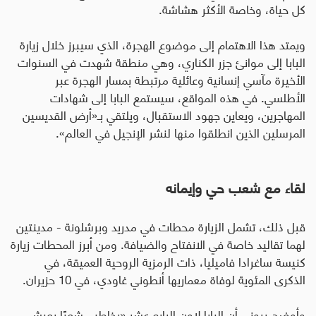
كل حياة، وخاصة الأكثر هشاشة
.
ويمتد هذا الاهتمام إلى موضوع الهجرة، الذي سيبرز خلال زيارة
البابا إلى موانئ جزر الكناري، وهي منطقة شهدت في السنوات
الأخيرة مآسي إنسانية وعائلية مرتبطة بمسار الهجرة عبر
الأطلسي. في هذه المواقع، سيستمع البابا إلى شهادات
المهاجرين، ويعاين جهود الاستقبال، ويلتقي بـ«أرض القديسين
المرسلين الذين انطلقوا منها لنشر الإنجيل في العالم».
لقاء مع شعب حي وإيمانه
قبل ذلك، تشمل الزيارة محطات في مدريد وبرشلونة - مدينتين
لهما تقاليد خاصة في الانفتاح والضيافة. ومن أبرز المحطات زيارة
كنيسة ساغرادا فاميليا، ذات الرمزية الروحية العميقة، في
الذكرى المئوية لوفاة معماريها أنطوني غاودي، في 10 حزيران
.
وأوضح بروني أن البابا لاون الرابع عشر «يخاطب شعبًا يعيش