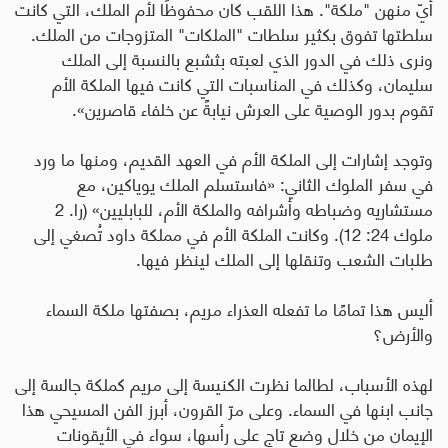
أيّ منهن "ملكة". هذا اللقب كان محفوظًا لأم الملك، التي كانت
سلطتها تفوق بكثير سلطات "الملكات" المتزوجات من الملك.
ونرى ذلك في الدور الذي لعبته بثشبع بالنسبة إلى الملك
سليمان، وكذلك في المناسبات التي كانت فيها الملكة الأم
تقوم بدور الوصية على العرش نيابةً عن خلفاء قاصرين».
وتوجد إشارات إلى الملكة الأم في العهد القديم، ومنها ما ورد
في سفر الملوك الثاني: «فاستسلم الملك يوياكين، مع
مستشاريه وضباطه وأشرافه والملكة الأم، للبابليين» (را. 2
ملوك 24: 12). وكانت الملكة الأم في مملكة داود تُصغي إلى
طلبات الشعب وتنقلها إلى الملك لينظر فيها
.
أليس هذا تمامًا ما تفعله العذراء مريم، بصفتها ملكة السماء
والأرض؟
لهذه الأسباب، لطالما نظرت الكنيسة إلى مريم كملكة جالسة إلى
جانب ابنها في السماء. وعلى مرّ القرون، أبرز الفن المسيحي هذا
الإيمان من خلال وضع تاج على رأسها، سواء في الأيقونات