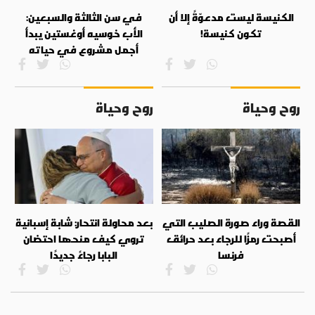
الكنيسة ليست مدعوّةً إلا أن
في سن الثالثة والسبعين:
تكون كنيسة!
الأب خوسيه أوغستين يبدأ
أجمل مشروع في حياته
روح وحياة
روح وحياة
القصة وراء صورة الصليب التي
بعد محاولة انتحار: شابة إسبانية
أصبحت رمزًا للرجاء بعد حرائق
تروي كيف منحها احتضان
فرنسا
البابا رجاءً جديدًا