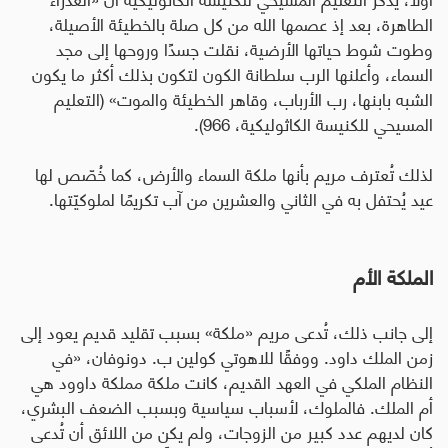
الطاهرة، بعد إذ عصمها الله من كل صلة بالخطيئة الأصيلة،
وطوت شوط حياتها الأرضية، نقلت جسدًا وروحها إلى مجد
السماء، وأعلنها الرب سلطانة الكون لتكون بذلك أكثر ما يكون
الشبه بابنها، رب الأرباب، وقاهر الخطيئة والموت» (التعليم
المسيحي للكنيسة الكاثوليكية، 966).
لذلك تُعترف مريم بأنها ملكة السماء والأرض، كما خُصّص لها
عيد يُحتفل به في الثاني والعشرين من آب تكريمًا لملوكيّتها
.
الملكة الأم
إلى جانب ذلك، تُدعى مريم «ملكة» بسبب تقليد قديم يعود إلى
زمن الملك داود. ووفقًا للاهوتي كولين ب. دونوفان، «في
النظام الملكي في العهد القديم، كانت ملكة مملكة داوود هي
أم الملك. فالملوك، لأسباب سياسية وبسبب الضعف البشري،
كان لديهم عدد كبير من الزوجات، ولم يكن من اللائق أن تُدعى