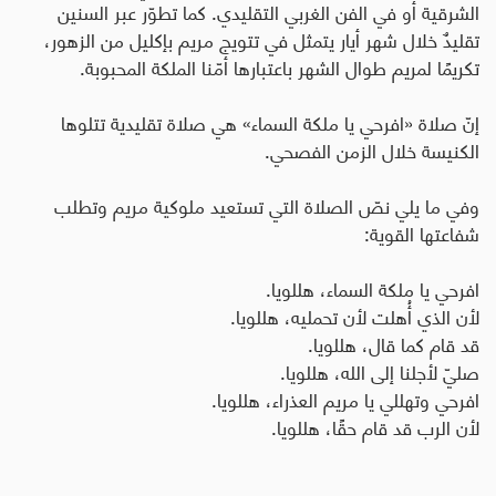
الشرقية أو في الفن الغربي التقليدي
.
كما تطوّر عبر السنين
تقليدٌ خلال شهر أيار يتمثل في تتويج مريم بإكليل من الزهور،
تكريمًا لمريم طوال الشهر باعتبارها أمّنا الملكة المحبوبة
.
إنّ صلاة «افرحي يا ملكة السماء» هي صلاة تقليدية تتلوها
الكنيسة خلال الزمن الفصحي.
وفي ما يلي نصّ الصلاة التي تستعيد ملوكية مريم وتطلب
شفاعتها القوية:
افرحي يا ملكة السماء، هللويا
.
لأن الذي أُهلت لأن تحمليه، هللويا
.
قد قام كما قال، هللويا
.
صليّ لأجلنا إلى الله، هللويا
.
افرحي وتهللي يا مريم العذراء، هللويا
.
لأن الرب قد قام حقًا، هللويا.