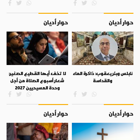
حوار أديان
حوار أديان
نابلس وبئر يعقوب: ذاكرة الماء
لا تخف أيها القطيع الصغير:
والقداسة
شعار أسبوع الصلاة من أجل
وحدة المسيحيين 2027
حوار أديان
حوار أديان