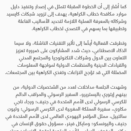
كما أشار إلى أن الخطوة المقبلة تتمثل في إصدار وتنفيذ دليل
موارد مكافحة خطاب الكراهية، يهدف إلى تزويد شبكات كايسيد
وشركائه بالمعرفة العملية اللازمة لتحديد الأساليب الفاعلة
وتطبيقها بما يسهم في التصدي لخطاب الكراهية.
وتطرقت الفعالية أيضًا إلى تأثير التقنيات الناشئة، ولا سيما
الذكاء الاصطناعي، حيث شدد المشاركون على ضرورة تعزيز
التعاون بين الدول وشركات التكنولوجيا والمجتمع المدني
والقيادات الدينية والمنظمات الدولية لمواجهة المعلومات
المضللة التي قد تؤجج النزاعات وتغذي الكراهية بين المجتمعات.
وشهدت الجلسة مداخلات لعدد من الشخصيات الدولية، من
بينهم إيتوري باليستريرو، السفير الرسولي والمراقب الدائم
للكرسي الرسولي لدى الأمم المتحدة في جنيف؛ ورجاء ناجي
مكاوي، سفيرة المملكة المغربية لدى الكرسي الرسولي؛ وليون
سالتييل، ممثل المؤتمر اليهودي العالمي لدى الأمم المتحدة في
جنيف واليونسكو؛ ومايكل فينر، مسؤول حقوق الإنسان في
مكتب المفوض السامي للأمم المتحدة لحقوق الإنسان؛ وبيتر