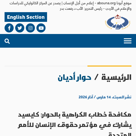
موقع أبونا abouna.org - إعلام من أجل الإنسان | يصدر عن المركز الكاثوليكي للدراسات
والإعلام في الأردن - رئيس التحرير: الأب د.رفعت بدر
English Section
الرئيسية
/
حوار أديان
نشر السبت، ١٤ مارس / آذار ٢٠٢٦
مكافحة خطاب الكراهية بالحوار: كايسيد
يشارك في مؤتمر حقوق الإنسان للأمم
المتحدة