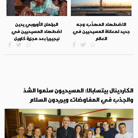
الاضطهاد المهذّب: وجه
البرلمان الأوروبي يدين
جديد لمعاناة المسيحيين في
اضطهاد المسيحيين في
العالم
نيجيريا بعد مجزرة كاويل
الكاردينال بيتسابالا: المسيحيون سئموا الشدّ
والجذب في المفاوضات ويريدون السلام