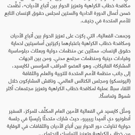
مكافحة خطاب الكراهية وتعزيز الحوار بين أتباع الأديان»، نُظِّمت
ضمن أعمال الدورة الحادية والستين لمجلس حقوق الإنسان التابع
للأمم المتحدة في جنيف.
وجمعت الفعالية، التي ركزت على تعزيز الحوار بين أتباع الأديان
ومكافحة خطاب الكراهية باعتبارهما ركيزتين أساسيتين لحماية
حقوق الإنسان، ممثلين عن منظمات دولية وبعثات دبلوماسية
وقيادات دينية ومنظمات مجتمع مدني. ومن بين الجهات
المشاركة الفاتيكان، وهو العضو المراقب المؤسس لكايسيد،
إلى جانب منظمة الأمم المتحدة للتربية والعلم والثقافة
(اليونسكو) ومجلس الكنائس العالمي. وناقش المشاركون خلال
اللقاء سبلًا عملية لمكافحة خطاب الكراهية وتعزيز مجتمعات أكثر
شمولًا وتماسكًا.
ومثّل كايسيد في الفعالية الأمين العام المكلَّف للمركز، السفير
أنطونيو دي ألميدا ريبيرو، حيث شارك متحدثًا رئيسيًا في جلسة
حوارية تناولت دور الحوار بين أتباع الأديان والثقافات في الوقاية
من خطاب الكراهية وتعزيز التماسك الاجتماعي.