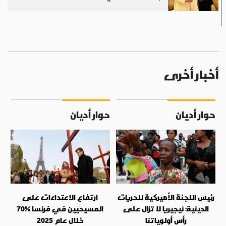
أخبار أخرى
حوار أديان
حوار أديان
رئيس اللجنة الأميركية للحريات
ارتفاع الاعتداءات على
الدينية: نيجيريا لا تزال على
المسيحيين في فرنسا %70
رأس أولوياتنا
خلال عام 2025