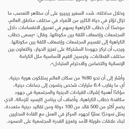
وخلال مداخلته، شدد السفير ريبيرو على أن مظاهر التعصب ما
تزال تؤثر في حياة الكثير من الأفراد في مختلف مناطق العالم،
موضحًا أن خطاب الكراهية يسهم في تعميق الانقسامات داخل
المجتمعات وإضعاف الثقة بين مكوناتها. وقال: «يسعى خطاب
الكراهية إلى تقسيم المجتمعات وإضعاف الثقة بين مكوناتها.
ويجب أن تركز جهودنا المشتركة على تعزيز الحوار، والتعاون بين
مختلف القطاعات، وترسيخ القيم الأساسية مثل الكرامة
الإنسانية والتضامن والاحترام المتبادل».
وأشار إلى أن نحو 80% من سكان العالم يمتلكون هوية دينية،
أي ما يقارب 6.4 مليارات شخص ينتمون إلى جماعات دينية،
مؤكدًا أهمية إشراك القيادات الدينية والمجتمعية في جهود
مكافحة خطاب الكراهية. وأضاف أن برنامج كايسيد للزمالة، الذي
يضم أكثر من 500 قائد من 100 دولة ومن تقاليد دينية متعددة،
يمثل نموذجًا عمليًا لجهود المركز في العمل مع القادة المحليين
لبناء علاقات طويلة الأمد وتعزيز القدرة المجتمعية على الصمود.