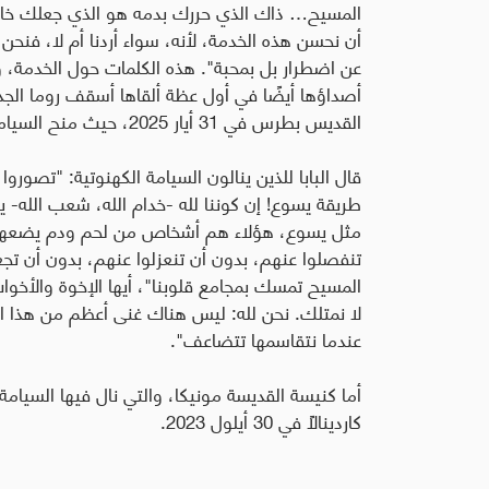
المسيح… ذاك الذي حررك بدمه هو الذي جعلك خادما
أن نحسن هذه الخدمة، لأنه، سواء أردنا أم لا، فنحن 
عن اضطرار بل بمحبة". هذه الكلمات حول الخدمة، و
أصداؤها أيضًا في أول عظة ألقاها أسقف روما الجد
القديس بطرس في 31 أيار 2025، حيث منح السيامة الكهنوتية لأحد عشر شماسًا من أبرشية روما
قال البابا للذين ينالون السيامة الكهنوتية: "تصورو
طريقة يسوع! إن كوننا لله -خدام الله، شعب الله- ي
مثل يسوع، هؤلاء هم أشخاص من لحم ودم يضعهم 
تنفصلوا عنهم، بدون أن تنعزلوا عنهم، بدون أن تجعلو
المسيح تمسك بمجامع قلوبنا"، أيها الإخوة والأخوات الأ
لا نمتلك. نحن لله: ليس هناك غنى أعظم من هذا الغن
عندما نتقاسمها تتضاعف".
أما كنيسة القديسة مونيكا، والتي نال فيها السيامة 
كاردينالاً في 30 أيلول 2023.