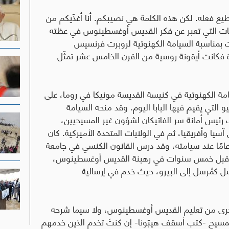
تطيع فعله. لكن هذه الكلمة هي نصيبكم. أنا أغذّيكم من
لكلمات التي تعبر عن فكر القديس أوغسطينوس في عظته
 طُبعت بمناسبة السيامة الكهنوتية لروبرت فرنسيس
 أما الصورة المختارة فكانت أيقونة روسية من القرن الخامس عشر تمثّل
يامة الكهنوتية في كنيسة القديسة مونيكا في روما، على
لتي يقيم فيها البابا اليوم. وقد منحه السيامة
 رئيس أمانة سر الفاتيكان لشؤون غير المسيحيين،
يا وأفريقيا، ثم في الولايات المتحدة الأميركية. كان
أب روبرت فرنسيس بريفوست يبلغ من العمر 27 عامًا عند سيامته، وقد درس القانون الكنسي في جامعة
دخل قبل خمس سنوات في رهبنة القديس أوغسطينوس،
وره الاحتفالية عام 1981. وفي عام 1985 أُرسل كمُرسل إلى البيرو، حيث خدم في إرسالية
اطع أخرى من تعليم القديس أوغسطينوس، ولا سيما شرحه
، 9): "أنت خادم صالح للمسيح -كتب أسقف هيبّونا- إن كنتَ تخدم الذين خدمهم