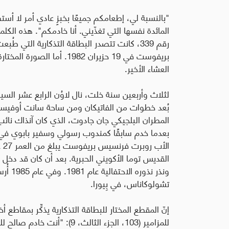
"بالنسبة لي، إطعامكم جميعًا بخبزٍ عادي أمر لا أس
المائدة نفسها التي تغذّيني. أنا خادمكم". هذه ا
رقم 339، كانت تتصدر البطاقة التذكارية التي
بريفوست في 19 حزيران 1982.
العشاء الأخير.
لثلاث وأربعين سنة خلت، نال لاوُن الرابع عشر الس
بُعد خطوات من الفاتيكان ومن ساحة سانت أوفيسيو ا
المطران البلجيكي جان جادوت، الذي كان آنذاك نائب
بعدما خدم سابقًا كمندوب رسولي وسفير بابوي في آس
ال
القديس توما الأكويني الحبرية. بعد أن كان قد 
ونذر نذ
تشولوكاناس، في بِيورا
.
إنّ المقطع المختار للبطاقة التذكارية يذكِّر بمق
للمزامير (103، الجزء الثالث