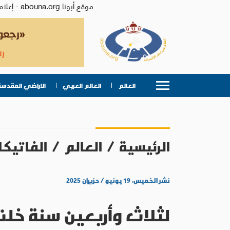
موقع أبونا abouna.org - إعلام من أجل الإنسان | يصدر عن المركز الكاثوليكي للدراسات والإعلام في الأردن - رئيس التحرير: الأب د.رفعت بدر
العالم
العالم العربي
الاراضي المقدسة
الرئيسية
/
العالم
/
الفاتيكا
نشر الخميس، ١٩ يونيو / حزيران ٢٠٢٥
لثلاث وأربعين سنة خلت