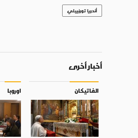
أندريا تورنييلي
أخبار أخرى
الفاتيكان
اوروبا