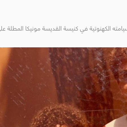
رى سيامته الكهنوتية في كنيسة القديسة مونيكا المطلة 