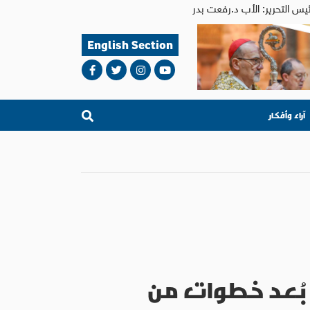
English Section
آراء وأفكار
 بُعد خطوات من