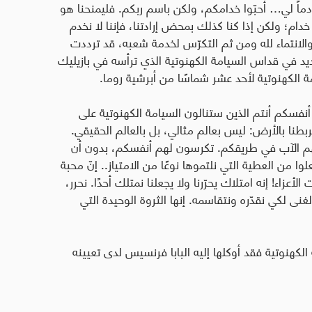
ً لي… أحبّوا خدامكم، ولكن باسم ربكم. فليمنحنا هو
خدام؛ ولكن إذا كنا كذلك بمحض إرادتنا، فإننا لا نخدم
الانتماء لله ومن ثم التكرّس لخدمة شعبه، قد ترددت
يد في قداس السيامة الكهنوتية الذي ترأسه في بازيليك
.
ا أنفسكم أنتم الذين ستنالون السيامة الكهنوتية على
ربطنا بالأرض: ليس بعالم مثالي، بل بالعالم الحقيقي.
الآب في طريقكم. تكرسون لهم أنفسكم، بدون أن
ا من العطية التي نلتموها نوعًا من الامتياز.. إنّ محبة
عزاء! إنه امتلاك يحرّرنا ولا يجعلنا نمتلك أحدًا. نحرر،
ى لكي نقدّره ونتقاسمه. إنها الثروة الوحيدة التي
الكهنوتية فقد أوكلها إليه البابا فرنسيس لدى تعيينه