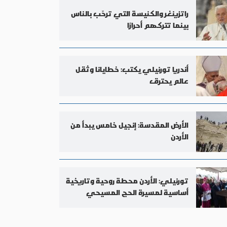
راتزينغر والكنيسة التي ترحّب بالناس
بينما تتركهم أحرارًا
أندريا تورنيلي يكتب: خطايانا وثقل
عالم يحترق
الأرض المقدسة: إنجيل خامس يبدأ من
الأردن
تورنيلي: الأردن محطة روحية وتاريخية
أساسية لمسيرة الحج المسيحي